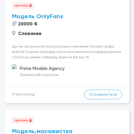
срочно
Модель OnlyFans
20000 €
Словакия
Що ми пропонуємо:Безкоштовне навчання.Гнучкий графік
роботи.Повний супровід Своєчасні виплати.Конфіденційність
і безпечні умови співпраці.Вимоги:Вік від 18
років.Відповідальність.Бажання працювати та
розвиватися.Досвід не обов’язковий.Якщо вас зацікавила
Prime Models Agency
вакансія — залишайте відгук, і ми зв’яжемося ...
Прямой работодатель
Откликнуться
3 часа назад
срочно
Модель,масажистка