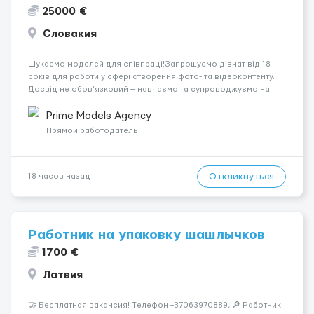
25000 €
Словакия
Шукаємо моделей для співпраці!Запрошуємо дівчат від 18
років для роботи у сфері створення фото- та відеоконтенту.
Досвід не обов’язковий — навчаємо та супроводжуємо на
всіх етапах. Пропонуємо гнучкий графік, стабільний дохід,
конфіденційність і професійну підтримку. Працюємо офіційно,
Prime Models Agency
поважаємо особ...
Прямой работодатель
Откликнуться
18 часов назад
Работник на упаковку шашлычков
1700 €
Латвия
🤝 Бесплатная вакансия! Tелефон +37063970889, 🔎 Работник