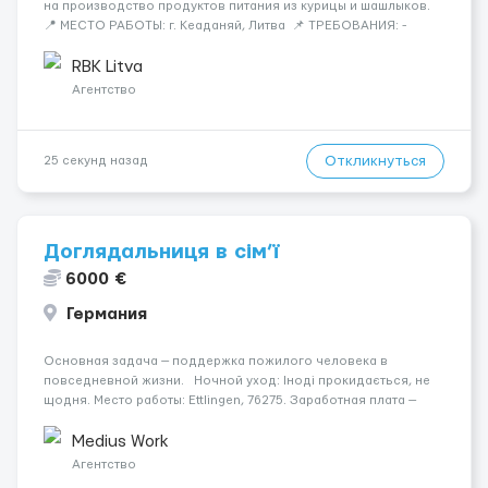
на производство продуктов питания из курицы и шашлыков.
📍 МЕСТО РАБОТЫ: г. Кеаданяй, Литва 📌 ТРЕБОВАНИЯ: -
Женщины и Мужчины возраст 18-60 лет - опыт работы НЕ
нужен 📆 ГРАФИК РАБОТЫ: - ПН по ВС, выходные плавающие
RBK Litva
&n...
Агентство
Откликнуться
25 секунд назад
Доглядальниця в сім’ї
6000 €
Германия
Основная задача — поддержка пожилого человека в
повседневной жизни. Ночной уход: Іноді прокидається, не
щодня. Место работы: Ettlingen, 76275. Заработная плата —
1300 €. Психологическое состояние: В ясному розумі. Уход
осуществляется за жінкою. Мобильность пациент...
Medius Work
Агентство