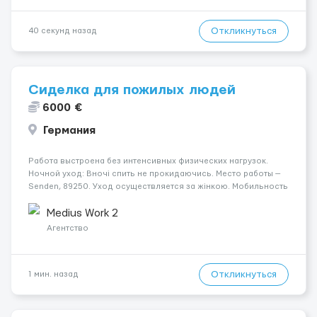
Откликнуться
40 секунд назад
Сиделка для пожилых людей
6000 €
Германия
Работа выстроена без интенсивных физических нагрузок.
Ночной уход: Вночі спить не прокидаючись. Место работы —
Senden, 89250. Уход осуществляется за жінкою. Мобильность
пациента: Мобільний на візку (потрібна допомога при
переміщенні). Условия и требования: Пол канд...
Medius Work 2
Агентство
Откликнуться
1 мин. назад