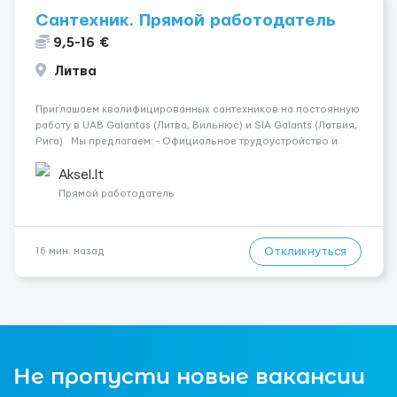
Сантехник. Прямой работодатель
9,5-16 €
Литва
Приглашаем квалифицированных сантехников на постоянную
работу в UAB Galantas (Литва, Вильнюс) и SIA Galants (Латвия,
Рига) Мы предлагаем: - Официальное трудоустройство и
стабильную работу в сложившимся коллективе; - заработную
плату для квалифицированного сантехника 9,5 евро/час, ...
Aksel.lt
Прямой работодатель
Откликнуться
16 мин. назад
Не пропусти новые вакансии