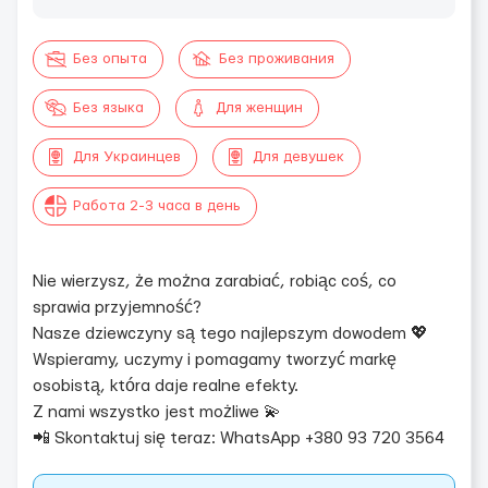
Без опыта
Без проживания
Без языка
Для женщин
Для Украинцев
Для девушек
Работа 2-3 часа в день
Nie wierzysz, że można zarabiać, robiąc coś, co
sprawia przyjemność?
Nasze dziewczyny są tego najlepszym dowodem 💖
Wspieramy, uczymy i pomagamy tworzyć markę
osobistą, która daje realne efekty.
Z nami wszystko jest możliwe 💫
📲 Skontaktuj się teraz: WhatsApp +380 93 720 3564