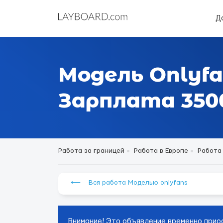
Д
Модель Onlyfa
Зарплата 3500
Работа за границей
Работа в Европе
Работа
⟵ Вся работа Моделью onlyfans
Внимание! Это объявление временно прио