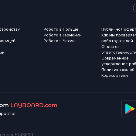
стройству
Работа в Польше
Публичная офер
Работа в Германии
Как мы проверяе
раницей
Работа в Чехии
работодателей
Отказ от
ий
ответственност
Современное
утверждение ра
Политика жалоб
Кодекс этики
 от
LAYBOARD.com
просто!
umber 5143690