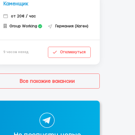
Каменщик
от 20€ / час
Group Working
Германия (Хаген)
Откликнуться
9 часов назад
Все похожие вакансии
Не пропусти новые