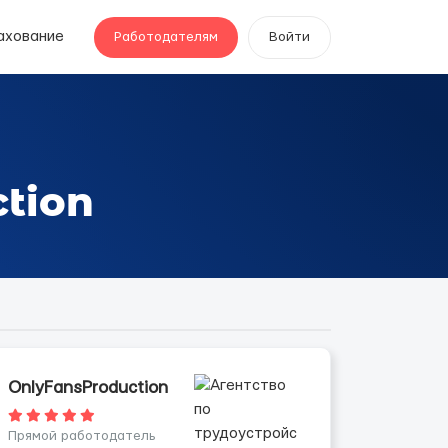
ахование
Работодателям
Войти
tion
OnlyFansProduction
Прямой работодатель