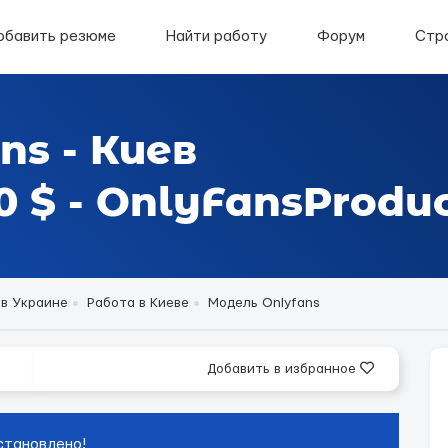
обавить резюме
Найти работу
Форум
Стр
ns - Киев
 $ - OnlyFansProduc
 в Украине
Работа в Киеве
Модель Onlyfans
Добавить в избранное
становлено!