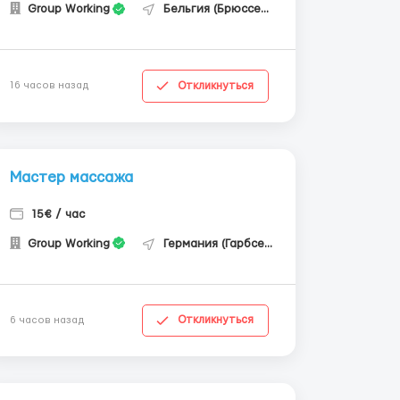
Group Working
Бельгия (Брюссель)
Откликнуться
16 часов назад
Мастер массажа
15€ / час
Group Working
Германия (Гарбсен)
Откликнуться
6 часов назад