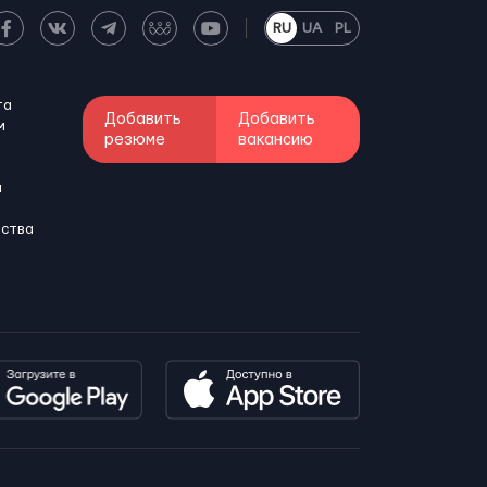
RU
UA
PL
та
Добавить
Добавить
м
резюме
вакансию
и
бства