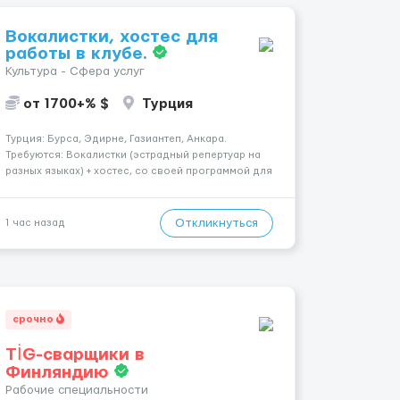
Вокалистки, хостес для
работы в клубе.
Культура - Сфера услуг
от 1700+% $
Турция
Турция: Бурса, Эдирне, Газиантеп, Анкара.
Требуются: Вокалистки (эстрадный репертуар на
разных языках) + хостеc, со своей программой для
работы в клубе. Рабочая виза. Контракт от четырех
месяцев до года. Короткий контракт от одного до
трех месяцев. Мед. страховка. Высокая зарплат...
Откликнуться
1 час назад
срочно
TİG-сварщики в
Финляндию
Рабочие специальности