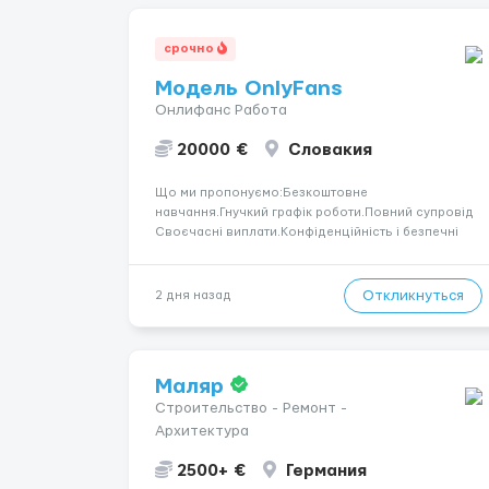
срочно
Модель OnlyFans
Онлифанс Работа
20000 €
Словакия
Що ми пропонуємо:Безкоштовне
навчання.Гнучкий графік роботи.Повний супровід
Своєчасні виплати.Конфіденційність і безпечні
умови співпраці.Вимоги:Вік від 18
років.Відповідальність.Бажання працювати та
розвиватися.Досвід не обов’язковий.Якщо вас
Откликнуться
2 дня назад
зацікавила вакансія — залишайте відгук, і ми
зв’яжемося ...
Маляр
Строительство - Ремонт -
Архитектура
2500+ €
Германия