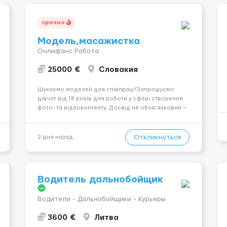
срочно
Модель,масажистка
Онлифанс Работа
25000 €
Словакия
Шукаємо моделей для співпраці!Запрошуємо
дівчат від 18 років для роботи у сфері створення
фото- та відеоконтенту. Досвід не обов’язковий —
навчаємо та супроводжуємо на всіх етапах.
Пропонуємо гнучкий графік, стабільний дохід,
конфіденційність і професійну підтримку.
Откликнуться
2 дня назад
Працюємо офіційно, поважаємо особ...
Водитель дальнобойщик
Водители - Дальнобойщики - Курьеры
3600 €
Литва