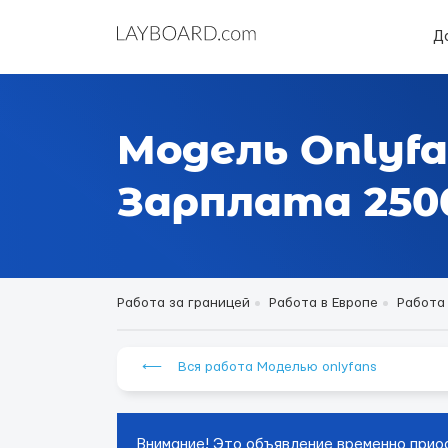
Д
Модель Onlyfa
Зарплата 2500
Работа за границей
Работа в Европе
Работа
⟵ Вся работа Моделью onlyfans
Внимание! Это объявление временно прио