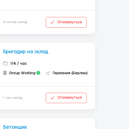
Откликнуться
8 часов назад
Бригадир на склад
11€ / час
Group Working
Германия (Берлин)
Откликнуться
1 час назад
Бетонщик