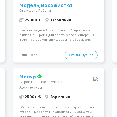
Модель,масажистка
Онлифанс Работа
25000 €
Словакия
Шукаємо моделей для співпраці!Запрошуємо
дівчат від 18 років для роботи у сфері створення
фото- та відеоконтенту. Досвід не обов’язковий —
навчаємо та супроводжуємо на всіх етапах.
Пропонуємо гнучкий графік, стабільний дохід,
конфіденційність і професійну підтримку.
Откликнуться
2 дня назад
Працюємо офіційно, поважаємо особ...
Маляр
Строительство - Ремонт -
Архитектура
2500+ €
Германия
Общие сведения о должности Маляр выполняет
отделочные работы на строительных объектах,
включая подготовку поверхностей и нанесение