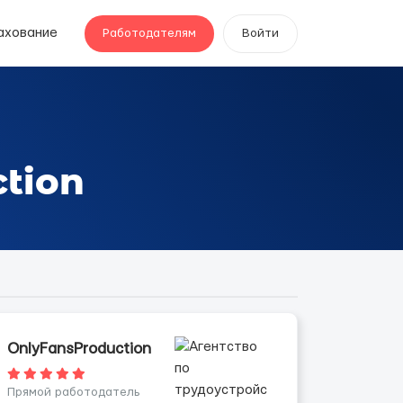
ахование
Работодателям
Войти
tion
OnlyFansProduction
Прямой работодатель