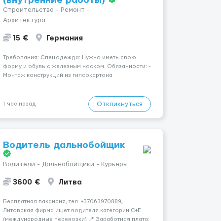
(внутренние работы)
Строительство - Ремонт -
Архитектура
15 €
Германия
Требования: Спецодежда: Нужно иметь свою
форму и обувь с железным носком. Обязанности: -
Монтаж конструкций из гипсокартона
(перегородки, потолки, облицовка стен); -
Подготовка поверхностей под отделку; -
Выполнение малярных работ (шпатлевка,
Откликнуться
1 час назад
грунтовка, покраска); - Штукатурные работы ...
Водитель дальнобойщик
Водители - Дальнобойщики - Курьеры
3600 €
Литва
Бесплатная вакансия, тел. +37063970889,
Литовская фирма ищет водителя категории C+E
(международные перевозки) 📍 Заработная плата: