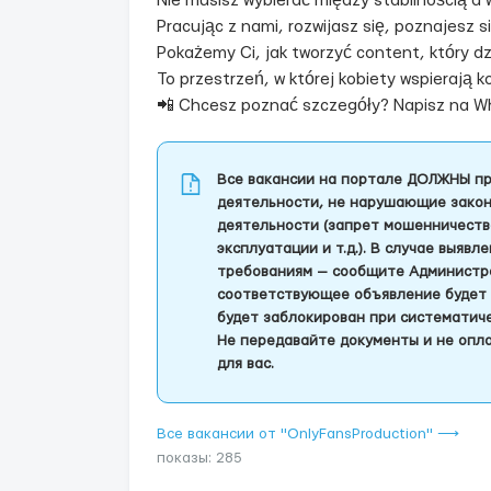
Nie musisz wybierać między stabilnością a 
Pracując z nami, rozwijasz się, poznajesz 
Pokażemy Ci, jak tworzyć content, który dzi
To przestrzeń, w której kobiety wspierają ko
📲 Chcesz poznać szczegóły? Napisz na 
Все вакансии на портале ДОЛЖНЫ пр
деятельности, не нарушающие закон
деятельности (запрет мошенничеств
эксплуатации и т.д.). В случае выяв
требованиям — сообщите Администра
соответствующее объявление будет 
будет заблокирован при систематич
Не передавайте документы и не опла
для вас.
Все вакансии от "OnlyFansProduction" ⟶
показы: 285