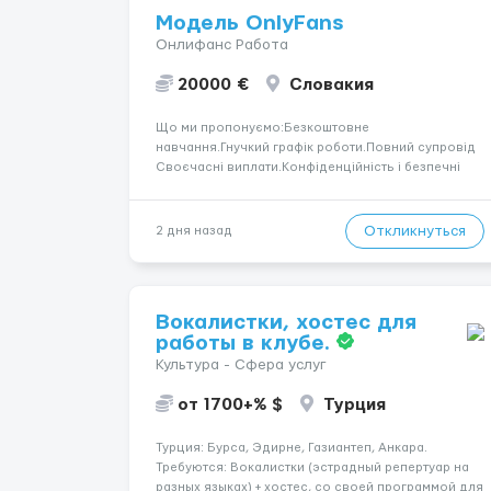
Модель OnlyFans
Онлифанс Работа
20000 €
Словакия
Що ми пропонуємо:Безкоштовне
навчання.Гнучкий графік роботи.Повний супровід
Своєчасні виплати.Конфіденційність і безпечні
умови співпраці.Вимоги:Вік від 18
років.Відповідальність.Бажання працювати та
розвиватися.Досвід не обов’язковий.Якщо вас
Откликнуться
2 дня назад
зацікавила вакансія — залишайте відгук, і ми
зв’яжемося ...
Вокалистки, хостес для
работы в клубе.
Культура - Сфера услуг
от 1700+% $
Турция
Турция: Бурса, Эдирне, Газиантеп, Анкара.
Требуются: Вокалистки (эстрадный репертуар на
разных языках) + хостеc, со своей программой для