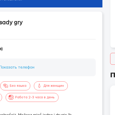
sady gry
в)
Показать телефон
П
Без языка
Для женщин
Работа 2-3 часа в день