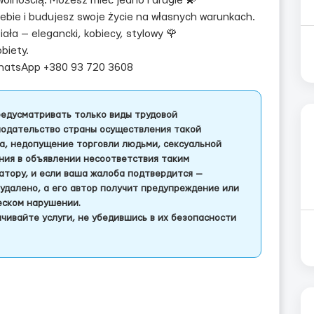
wolnością. Możesz mieć jedno i drugie 💫
siebie i budujesz swoje życie na własnych warunkach.
ała — elegancki, kobiecy, stylowy 🌹
biety.
WhatsApp +380 93 720 3608
едусматривать только виды трудовой
одательство страны осуществления такой
а, недопущение торговли людьми, сексуальной
ления в объявлении несоответствия таким
тору, и если ваша жалоба подтвердится —
удалено, а его автор получит предупреждение или
еском нарушении.
чивайте услуги, не убедившись в их безопасности