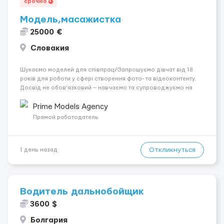
срочно
Модель,масажистка
25000 €
Словакия
Шукаємо моделей для співпраці!Запрошуємо дівчат від 18
років для роботи у сфері створення фото- та відеоконтенту.
Досвід не обов’язковий — навчаємо та супроводжуємо на
всіх етапах. Пропонуємо гнучкий графік, стабільний дохід,
конфіденційність і професійну підтримку. Працюємо офіційно,
Prime Models Agency
поважаємо особ...
Прямой работодатель
Откликнуться
1 день назад
Водитель дальнобойщик
3600 $
Болгария