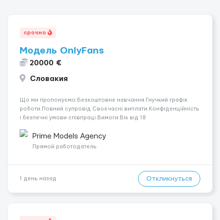
срочно
Модель OnlyFans
20000 €
Словакия
Що ми пропонуємо:Безкоштовне навчання.Гнучкий графік
роботи.Повний супровід Своєчасні виплати.Конфіденційність
і безпечні умови співпраці.Вимоги:Вік від 18
років.Відповідальність.Бажання працювати та
розвиватися.Досвід не обов’язковий.Якщо вас зацікавила
Prime Models Agency
вакансія — залишайте відгук, і ми зв’яжемося ...
Прямой работодатель
Откликнуться
1 день назад