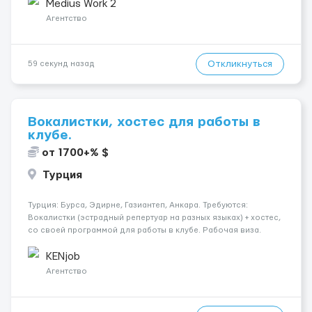
початкова середня стадія деменції. Ночью: Чоловік ін...
Medius Work 2
Агентство
Откликнуться
59 секунд назад
Вокалистки, хостес для работы в
клубе.
от 1700+% $
Турция
Турция: Бурса, Эдирне, Газиантеп, Анкара. Требуются:
Вокалистки (эстрадный репертуар на разных языках) + хостеc,
со своей программой для работы в клубе. Рабочая виза.
Контракт от четырех месяцев до года. Короткий контракт от
одного до трех месяцев. Мед. страховка. Высокая зарплат...
KENjob
Агентство