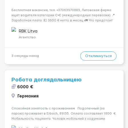
Бесплатная вакансия, тел. +37063970889, Литовская фирма
ищет водителя категории C+E (международные перевозки) 📍
Заработная плата: 💶 3600 € нетто в месяц 🚛 Что предстоит
делать: Международные перевозки на тентах и
рефрижераторах. В среднем 400–500 км в день. Погрузки и
RBK Litva
разгрузки...
Агентство
Откликнуться
3 секунды назад
Робота доглядальницею
6000 €
Германия
Спокойная занятость с проживанием Подопечный (за
парою) проживает в Erbach, 89155. Оплата составляет 1800 €.
Мобильность пациента: Чоловік мобільний з ходунками
(ролатор, палиця). Психологическое состояние: У жінки