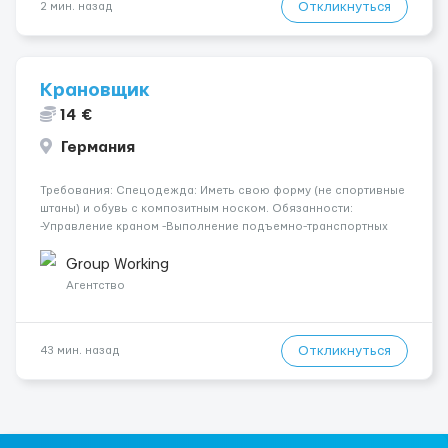
Откликнуться
2 мин. назад
Крановщик
14 €
Германия
Требования: Спецодежда: Иметь свою форму (не спортивные
штаны) и обувь с композитным носком. Обязанности:
-Управление краном -Выполнение подъемно-транспортных
работ на строительных объектах, -Соблюдение правил и
инструкций по безопасности. -Опыт управления различными
Group Working
типами кранов (моб...
Агентство
Откликнуться
43 мин. назад