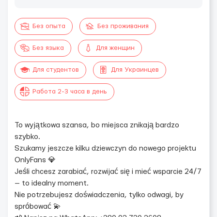
Без опыта
Без проживания
Без языка
Для женщин
Для студентов
Для Украинцев
Работа 2-3 часа в день
To wyjątkowa szansa, bo miejsca znikają bardzo
szybko.
Szukamy jeszcze kilku dziewczyn do nowego projektu
OnlyFans 💎
Jeśli chcesz zarabiać, rozwijać się i mieć wsparcie 24/7
— to idealny moment.
Nie potrzebujesz doświadczenia, tylko odwagi, by
spróbować 💫