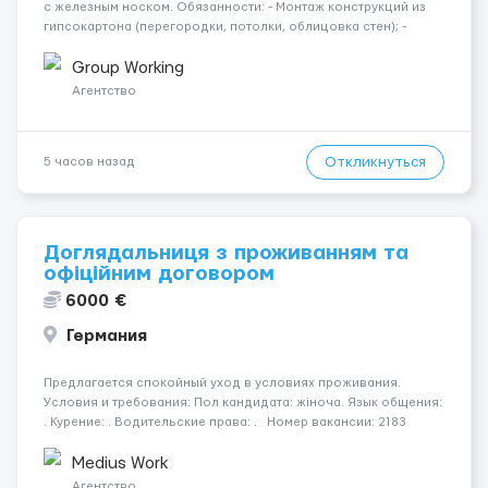
с железным носком. Обязанности: - Монтаж конструкций из
гипсокартона (перегородки, потолки, облицовка стен); -
Подготовка поверхностей под отделку; - Выполнение
малярных работ (шпатлевка, грунтовка, покраска); -
Group Working
Штукатурные работы ...
Агентство
Откликнуться
5 часов назад
Доглядальниця з проживанням та
офіційним договором
6000 €
Германия
Предлагается спокойный уход в условиях проживания.
Условия и требования: Пол кандидата: жіноча. Язык общения:
. Курение: . Водительские права: . Номер вакансии: 2183
КОНТАКТЫ ДЛЯ УТОЧНЕНИЯ УСЛОВИЙ Польша +48 459 567 591
Укр...
Medius Work
Агентство