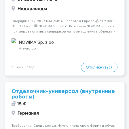
Нидерланды
Сварщик TIG / MIG / MAG/MMA — работа в Европе 💰 от 2 800 €
NETTO / мес. 🏢 NOWIMA Sp. z o.o. Компания NOWIMA Sp. z o.o.
приглашает опытных сварщиков на промышленные объекты и
заводы в странах Европы: Польша, Германия, Бельгия,
Нидерланды, Италия, Швеция, Франция. Мы гарантиру...
NOWIMA Sp. z oo
Агентство
Откликнуться
59 мин. назад
Отделочник-универсал (внутренние
работы)
15 €
Германия
Требования: Спецодежда: Нужно иметь свою форму и обувь