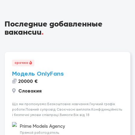
Последние добавленные
вакансии
.
срочно
Модель OnlyFans
20000 €
Словакия
Що ми пропонуємо:Безкоштовне навчання.Гнучкий графік
роботи.Повний супровід Своєчасні виплати.Конфіденційність
і безпечні умови співпраці.Вимоги:Вік від 18
років.Відповідальність.Бажання працювати та
розвиватися.Досвід не обов’язковий.Якщо вас зацікавила
Prime Models Agency
вакансія — залишайте відгук, і ми зв’яжемося ...
Прямой работодатель