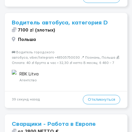
Водитель автобуса, категория D
7100 zł (злотых)
Польша
🚌 Водитель городского
автобуса, viber/telegram +48505750030 📍 Познань, Польша 💰
Оплата: 40 zł брутто в час = 32,30 zł нетто В месяц: 6 460 – 7
100 zł чистыми 🏠 Бесплатное проживание первые 3 месяца.
Далее - 450 zł/месяц или +1 zł к ставке для тех, кто арендует
RBK Litva
жильё ...
Агентство
Откликнуться
39 секунд назад
Сварщики - Работа в Европе
от 2800 NETTO €