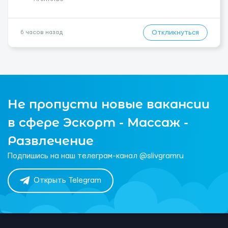
Откликнуться
6 часов назад
Не пропусти новые вакансии
в сфере Эскорт - Массаж -
Развлечение
Подпишись на наш телеграм-канал @slivgramru
Открыть Telegram