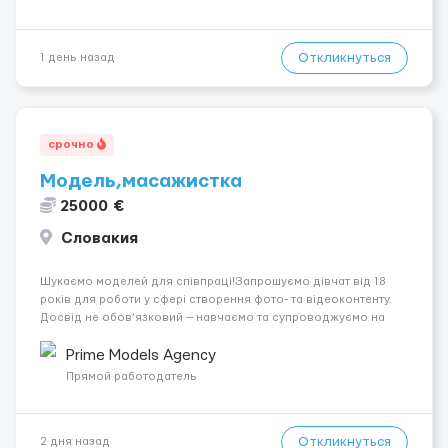
Откликнуться
1 день назад
срочно
Модель,масажистка
25000 €
Словакия
Шукаємо моделей для співпраці!Запрошуємо дівчат від 18
років для роботи у сфері створення фото- та відеоконтенту.
Досвід не обов’язковий — навчаємо та супроводжуємо на
всіх етапах. Пропонуємо гнучкий графік, стабільний дохід,
конфіденційність і професійну підтримку. Працюємо офіційно,
Prime Models Agency
поважаємо особ...
Прямой работодатель
Откликнуться
2 дня назад