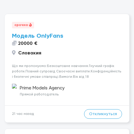
срочно
Модель OnlyFans
20000 €
Словакия
Що ми пропонуємо:Безкоштовне навчання.Гнучкий графік
роботи.Повний супровід Своєчасні виплати.Конфіденційність
і безпечні умови співпраці.Вимоги:Вік від 18
років.Відповідальність.Бажання працювати та
розвиватися.Досвід не обов’язковий.Якщо вас зацікавила
Prime Models Agency
вакансія — залишайте відгук, і ми зв’яжемося ...
Прямой работодатель
Откликнуться
21 час назад