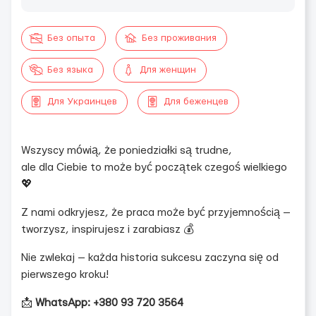
Без опыта
Без проживания
Без языка
Для женщин
Для Украинцев
Для беженцев
Wszyscy mówią, że poniedziałki są trudne,
ale dla Ciebie to może być początek czegoś wielkiego
💖
Z nami odkryjesz, że praca może być przyjemnością —
tworzysz, inspirujesz i zarabiasz 💰
Nie zwlekaj — każda historia sukcesu zaczyna się od
pierwszego kroku!
📩
WhatsApp: +380 93 720 3564