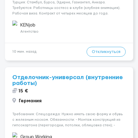
Турция: Стамбул, Бурса, Эдирне, Газиантеп, Анкара.
Требуются: Работницы хостесc в клубе (клубная анимация).
Рабочая виза. Контракт от четырех месяцев до года.
Короткий контракт от одного до трех месяцев. Мед.
страховка. Высокая зарплата + %. Легально. Безопасно.
KENjob
*Коммуникабел...
Агентство
Откликнуться
10 мин. назад
Отделочник-универсал (внутренние
работы)
15 €
Германия
Требования: Спецодежда: Нужно иметь свою форму и обувь
с железным носком. Обязанности: - Монтаж конструкций из
гипсокартона (перегородки, потолки, облицовка стен); -
Подготовка поверхностей под отделку; - Выполнение
малярных работ (шпатлевка, грунтовка, покраска); -
Group Working