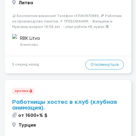
Литва
🤝 Бесплатная вакансия! Tелефон +37063970889, 🔎 Работник
на производство пакетов 📌 ТРЕБОВАНИЯ: - Женщины и
Мужчины возраст 18-58 лет - опыт работы НЕ нужен 📆
ГРАФИК РАБОТЫ: - выходные СБ, ВС - график работы (в
зависимости от отдела и должност...
RBK Litva
Агентство
Откликнуться
5 секунд назад
срочно
Работницы хостес в клуб (клубная
анимация).
от 1600+% $
Турция