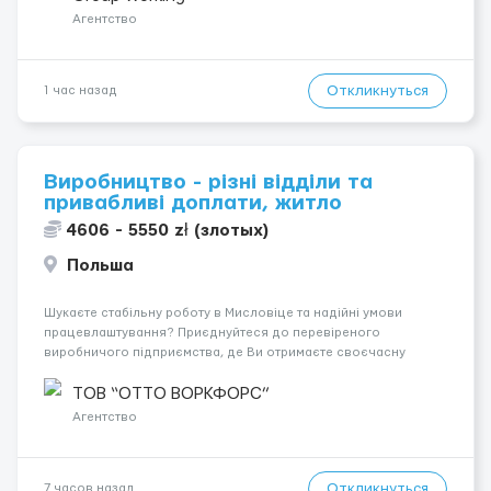
Штукатурные работы ...
Агентство
Откликнуться
1 час назад
Виробництво - різні відділи та
привабливі доплати, житло
4606 - 5550 zł (злотых)
Польша
Шукаєте стабільну роботу в Мисловіце та надійні умови
працевлаштування? Приєднуйтеся до перевіреного
виробничого підприємства, де Ви отримаєте своєчасну
заробітну плату, навчання з першого дня та можливість
підібрати посаду відповідно до Ваших навичок
ТОВ “ОТТО ВОРКФОРС”
Локація: Мисловіце Форма пр...
Агентство
Откликнуться
7 часов назад