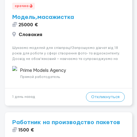
срочно
Модель,масажистка
25000 €
Словакия
Шукаємо моделей для співпраці!Запрошуємо дівчат від 18
років для роботи у сфері створення фото- та відеоконтенту.
Досвід не обов’язковий — навчаємо та супроводжуємо на
всіх етапах. Пропонуємо гнучкий графік, стабільний дохід,
конфіденційність і професійну підтримку. Працюємо офіційно,
Prime Models Agency
поважаємо особ...
Прямой работодатель
Откликнуться
1 день назад
Работник на производство пакетов
1500 €