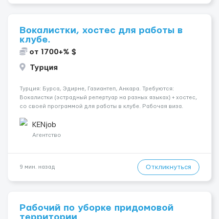
Вокалистки, хостес для работы в
клубе.
от 1700+% $
Турция
Турция: Бурса, Эдирне, Газиантеп, Анкара. Требуются:
Вокалистки (эстрадный репертуар на разных языках) + хостеc,
со своей программой для работы в клубе. Рабочая виза.
Контракт от четырех месяцев до года. Короткий контракт от
одного до трех месяцев. Мед. страховка. Высокая зарплат...
KENjob
Агентство
Откликнуться
9 мин. назад
Рабочий по уборке придомовой
территории