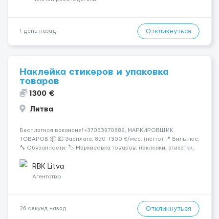
Откликнуться
1 день назад
Наклейка стикеров и упаковка
товаров
1300 €
Литва
Бесплатная вакансия! +37063970889, МАРКИРОВЩИК
ТОВАРОВ 📦 💶 Зарплата: 850–1300 €/мес. (нетто) 📍 Вильнюс;
🔧 Обязанности: 🏷️ Маркировка товаров: наклейки, этикетки,
бандероли 🍷 Продукция — алкоголь, напитки, продукты,
косметика и др. 👨‍🏫 Всему обучаем на месте — опы...
RBK Litva
Агентство
Откликнуться
26 секунд назад