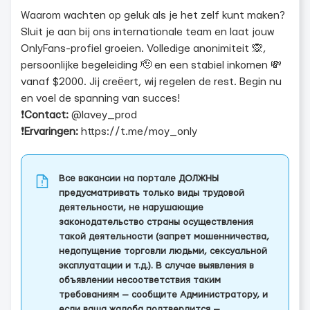
Waarom wachten op geluk als je het zelf kunt maken?
Sluit je aan bij ons internationale team en laat jouw
OnlyFans-profiel groeien. Volledige anonimiteit 🙊,
persoonlijke begeleiding 🫡 en een stabiel inkomen 💸
vanaf $2000. Jij creëert, wij regelen de rest. Begin nu
en voel de spanning van succes!
❗️
Contact:
@lavey_prod
❗️
Ervaringen:
https://t.me/moy_only
Все вакансии на портале ДОЛЖНЫ
предусматривать только виды трудовой
деятельности, не нарушающие
законодательство страны осуществления
такой деятельности (запрет мошенничества,
недопущение торговли людьми, сексуальной
эксплуатации и т.д.). В случае выявления в
объявлении несоответствия таким
требованиям — сообщите Администратору, и
если ваша жалоба подтвердится —