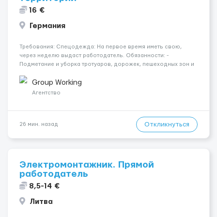
16 €
Германия
Требования: Спецодежда: На первое время иметь свою,
через неделю выдаст работодатель. Обязанности: -
Подметание и уборка тротуаров, дорожек, пешеходных зон и
площадок; - Сбор и вынос мусора из урн, контейнеров и с
территории двора; - Уборка листвы, веток, бытовых отходов,
Group Working
снега и грязи; ...
Агентство
Откликнуться
26 мин. назад
Электромонтажник. Прямой
работодатель
8,5-14 €
Литва