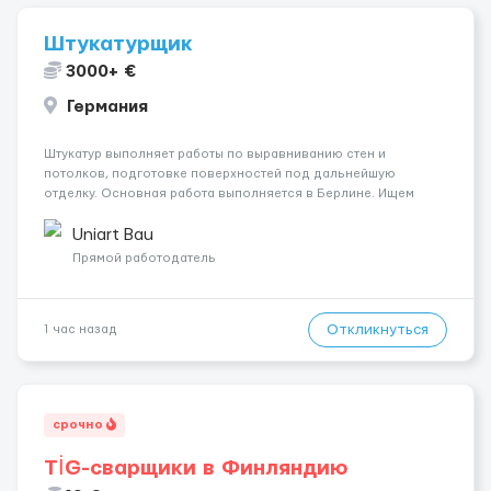
Штукатурщик
3000+ €
Германия
Штукатур выполняет работы по выравниванию стен и
потолков, подготовке поверхностей под дальнейшую
отделку. Основная работа выполняется в Берлине. Ищем
профессионалов на месте, приглашения делаем только для
специалистов с подтверждённым опытом и портфолио.
Uniart Bau
Обязанности Подготовка оснований ...
Прямой работодатель
Откликнуться
1 час назад
срочно
TİG-сварщики в Финляндию