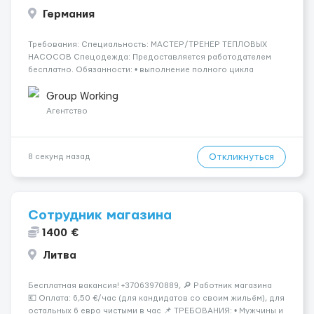
Германия
Требования: ‍Специальность: МАСТЕР/ТРЕНЕР ТЕПЛОВЫХ
НАСОСОВ Спецодежда: Предоставляется работодателем
бесплатно. Обязанности: • выполнение полного цикла
монтажа тепловых насосов; • установка внутренних и
наружных блоков тепловых насосов; • монтаж систем
Group Working
отопления, вод...
Агентство
Откликнуться
8 секунд назад
Сотрудник магазина
1400 €
Литва
Бесплатная вакансия! +37063970889, 🔎 Работник магазина
💶 Оплата: 6,50 €/час (для кандидатов со своим жильём), для
остальных 6 евро чистыми в час 📌 ТРЕБОВАНИЯ: • Мужчины и