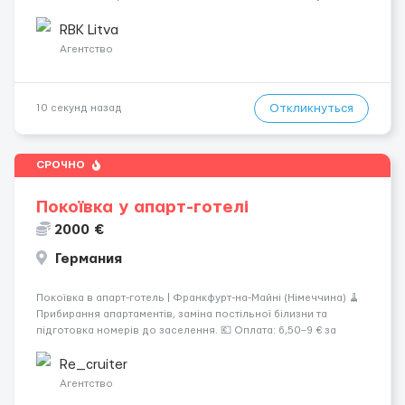
женщины • Без опыта работы • Ответственность и желание
работать &bul...
RBK Litva
Агентство
Откликнуться
10 секунд назад
СРОЧНО
Покоївка у апарт-готелі
2000 €
Германия
Покоївка в апарт-готель | Франкфурт-на-Майні (Німеччина) 🧹
Прибирання апартаментів, заміна постільної білизни та
підготовка номерів до заселення. 💶 Оплата: 6,50–9 € за
номер, під час стажування — 8 €/год. Середній дохід —
близько 2000 € на місяць (після вирахув...
Re_cruiter
Агентство