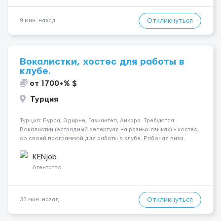
Откликнуться
9 мин. назад
Вокалистки, хостес для работы в
клубе.
от 1700+% $
Турция
Турция: Бурса, Эдирне, Газиантеп, Анкара. Требуются:
Вокалистки (эстрадный репертуар на разных языках) + хостеc,
со своей программой для работы в клубе. Рабочая виза.
Контракт от четырех месяцев до года. Короткий контракт от
одного до трех месяцев. Мед. страховка. Высокая зарплат...
KENjob
Агентство
Откликнуться
33 мин. назад