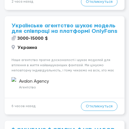
Откликнуться
2 часа назад
Українське агентство шукає модель
для співпраці на платформі OnlyFans
3000-15000 $
Украина
Наше агентство прагне досконалості і шукає моделей для
втілення в життя найвишуканіших фантазій. Ми цінуємо
неповторну індивідуальність, і тому чекаємо на всіх, хто має
незвичайну зовнішність і хоче підкорити світ OnlyFans. У нас
немає обмежень, ми відкриті для різноманітних типажів. Ваше
Avalon Agency
на...
Агентство
Откликнуться
6 часов назад