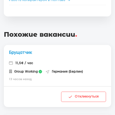
Работа Копирайтером в Полтава
→
Похожие вакансии
.
Брущатчик
11,5€ / час
Group Working
Германия (Берлин)
13 часов назад
Откликнуться