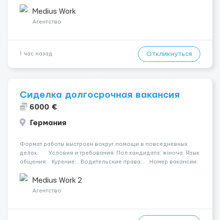
Мобільний. Психологическое состояние: Початкова стадія
деменції. Ночной уход: ...
Medius Work
Агентство
Откликнуться
1 час назад
Сиделка долгосрочная вакансия
6000 €
Германия
Формат работы выстроен вокруг помощи в повседневных
делах. Условия и требования: Пол кандидата: жіноча. Язык
общения: . Курение: . Водительские права: . Номер вакансии:
2384 КОНТАКТЫ ДЛЯ УТОЧНЕНИЯ УСЛОВИЙ Польша +48 459
567 59...
Medius Work 2
Агентство