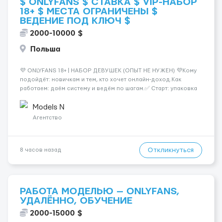
$ ONLYFANS $ СТАВКА $ VIP-НАБОР
18+ $ МЕСТА ОГРАНИЧЕНЫ $
ВЕДЕНИЕ ПОД КЛЮЧ $
2000-10000 $
Польша
💜 ONLYFANS 18+ | НАБОР ДЕВУШЕК (ОПЫТ НЕ НУЖЕН) 💜Кому
подойдёт: новичкам и тем, кто хочет онлайн-доход.Как
работаем: даём систему и ведём по шагам.✅ Старт: упаковка
профиля, позиционирование✅ Контент: план, идеи, сценарии
🔒 Приватность: анонимность по желанию💸 Ориентир: от
Models N
$2000+ (зависит от регулярно...
Агентство
Откликнуться
8 часов назад
РАБОТА МОДЕЛЬЮ — ONLYFANS,
УДАЛЁННО, ОБУЧЕНИЕ
2000-15000 $