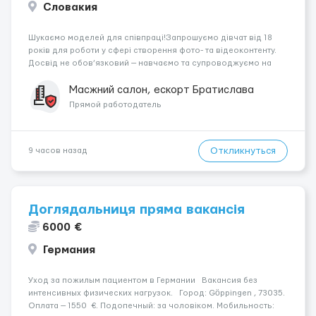
Словакия
Шукаємо моделей для співпраці!Запрошуємо дівчат від 18
років для роботи у сфері створення фото- та відеоконтенту.
Досвід не обов’язковий — навчаємо та супроводжуємо на
всіх етапах. Пропонуємо гнучкий графік, стабільний дохід,
конфіденційність і професійну підтримку. Працюємо офіційно,
Масжний салон, ескорт Братислава
поважаємо особ...
Прямой работодатель
Откликнуться
9 часов назад
Доглядальниця пряма вакансія
6000 €
Германия
Уход за пожилым пациентом в Германии Вакансия без
интенсивных физических нагрузок. Город: Göppingen , 73035.
Оплата — 1550 €. Подопечный: за чоловіком. Мобильность: