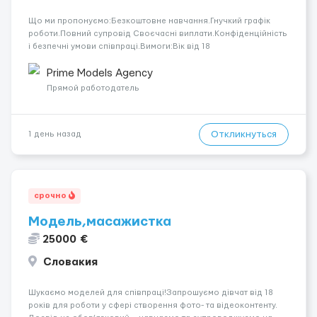
Що ми пропонуємо:Безкоштовне навчання.Гнучкий графік
роботи.Повний супровід Своєчасні виплати.Конфіденційність
і безпечні умови співпраці.Вимоги:Вік від 18
років.Відповідальність.Бажання працювати та
розвиватися.Досвід не обов’язковий.Якщо вас зацікавила
Prime Models Agency
вакансія — залишайте відгук, і ми зв’яжемося ...
Прямой работодатель
Откликнуться
1 день назад
срочно
Модель,масажистка
25000 €
Словакия
Шукаємо моделей для співпраці!Запрошуємо дівчат від 18
років для роботи у сфері створення фото- та відеоконтенту.