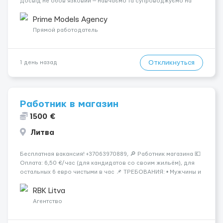
Досвід не обов’язковий — навчаємо та супроводжуємо на
всіх етапах. Пропонуємо гнучкий графік, стабільний дохід,
конфіденційність і професійну підтримку. Працюємо офіційно,
Prime Models Agency
поважаємо особ...
Прямой работодатель
Откликнуться
1 день назад
Работник в магазин
1500 €
Литва
Бесплатная вакансия! +37063970889, 🔎 Работник магазина 💶
Оплата: 6,50 €/час (для кандидатов со своим жильём), для
остальных 6 евро чистыми в час 📌 ТРЕБОВАНИЯ: • Мужчины и
женщины • Без опыта работы • Ответственность и желание
работать • Готовность работать в ...
RBK Litva
Агентство