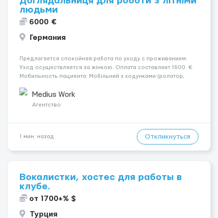
Доглядальниця для роботи з літніми
людьми
6000 €
Германия
Предлагается спокойная работа по уходу с проживанием.
Уход осуществляется за жінкою. Оплата составляет 1600 €.
Мобильность пациента: Мобільний з ходунками (ролатор,
палиця). Место работы — Korschenbroich, 41352. Ночной уход:
Вночі спить не прокидаючись. Усл...
Medius Work
Агентство
Откликнуться
1 мин. назад
Вокалистки, хостес для работы в
клубе.
от 1700+% $
Турция