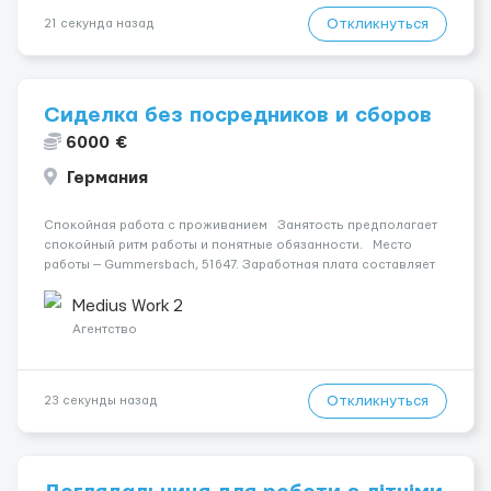
Откликнуться
21 секунда назад
Сиделка без посредников и сборов
6000 €
Германия
Спокойная работа с проживанием Занятость предполагает
спокойный ритм работы и понятные обязанности. Место
работы — Gummersbach, 51647. Заработная плата составляет
1600 €. Уход осуществляется за жінкою. Мобильность
пациента: Мобільний з ходунками (р...
Medius Work 2
Агентство
Откликнуться
23 секунды назад