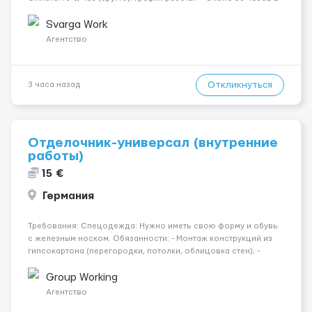
неделю гарантированно. — Возможны дополнительные
переработки. Дата начала: — Как можно скорее....
Svarga Work
Агентство
Откликнуться
3 часа назад
Отделочник-универсал (внутренние
работы)
15 €
Германия
Требования: Спецодежда: Нужно иметь свою форму и обувь
с железным носком. Обязанности: - Монтаж конструкций из
гипсокартона (перегородки, потолки, облицовка стен); -
Подготовка поверхностей под отделку; - Выполнение
малярных работ (шпатлевка, грунтовка, покраска); -
Group Working
Штукатурные работы ...
Агентство