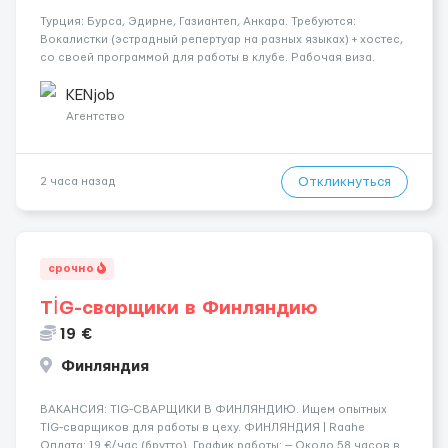
Турция: Бурса, Эдирне, Газиантеп, Анкара. Требуются:
Вокалистки (эстрадный репертуар на разных языках) + хостеc,
со своей программой для работы в клубе. Рабочая виза.
Контракт от четырех месяцев до года. Короткий контракт от
одного до трех месяцев. Мед. страховка. Высокая зарплат...
KENjob
Агентство
Откликнуться
2 часа назад
срочно
TİG-сварщики в Финляндию
19 €
Финляндия
​​ВАКАНСИЯ: TIG-СВАРЩИКИ В ФИНЛЯНДИЮ. Ищем опытных
TIG-сварщиков для работы в цеху. ФИНЛЯНДИЯ | Raahe
Оплата: 19 €/час (брутто). График работы: — Около 58 часов в