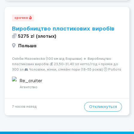
срочно
Виробництво пластикових виробів
5275 zł (злотых)
Польша
Ostrów Mazowiecka (100 км від Варшави) 🔹 Виробництво
пластикових виробів 💰 23,50–31,40 зл нетто/год + премія до
300 зл 👥 Чоловіки, жінки, сімейні пари (18–55 років) 🕒 Робота
у 2–3 зміни 🏠 Житло — 650 зл/міс. Компенсація за власне
житло — 400 зл. 📦 Обов...
Re_cruiter
Агентство
Откликнуться
7 часов назад