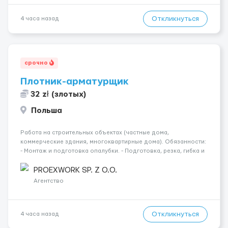
Откликнуться
4 часа назад
срочно
Плотник-арматурщик
32 zł (злотых)
Польша
Работа на строительных объектах (частные дома,
коммерческие здания, многоквартирные дома). Обязанности:
- Монтаж и подготовка опалубки. - Подготовка, резка, гибка и
монтаж арматуры согласно технической документации. -
Связка арматурных стержней. - Заливка бетона. - Демонтаж
PROEXWORK SP. Z O.O.
опалубки после за...
Агентство
Откликнуться
4 часа назад