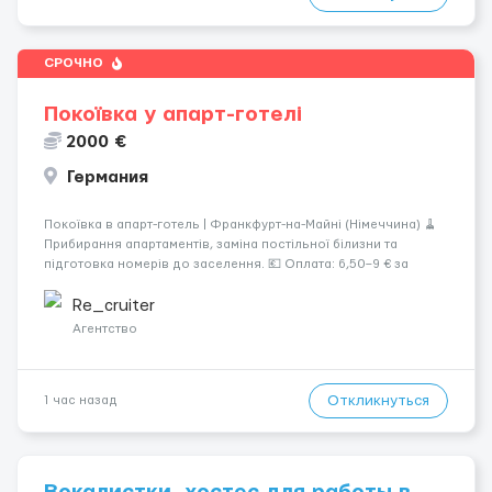
СРОЧНО
Покоївка у апарт-готелі
2000 €
Германия
Покоївка в апарт-готель | Франкфурт-на-Майні (Німеччина) 🧹
Прибирання апартаментів, заміна постільної білизни та
підготовка номерів до заселення. 💶 Оплата: 6,50–9 € за
номер, під час стажування — 8 €/год. Середній дохід —
близько 2000 € на місяць (після вирахув...
Re_cruiter
Агентство
Откликнуться
1 час назад