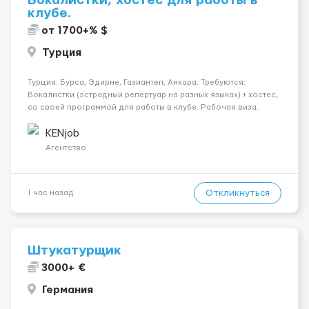
Вокалистки, хостес для работы в
клубе.
от 1700+% $
Турция
Турция: Бурса, Эдирне, Газиантеп, Анкара. Требуются:
Вокалистки (эстрадный репертуар на разных языках) + хостеc,
со своей программой для работы в клубе. Рабочая виза.
Контракт от четырех месяцев до года. Короткий контракт от
одного до трех месяцев. Мед. страховка. Высокая зарплат...
KENjob
Агентство
Откликнуться
1 час назад
Штукатурщик
3000+ €
Германия