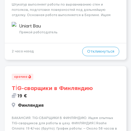
Штукатур выполняет работы по выравниванию стен и
потолков, подготовке поверхностей под дальнейшую
отделку. Основная работа выполняется в Берлине. Ищем
профессионалов на месте, приглашения делаем только для
специалистов с подтверждённым опытом и портфолио.
Uniart Bau
Обязанности Подготовка оснований ...
Прямой работодатель
Откликнуться
2 часа назад
срочно
TİG-сварщики в Финляндию
19 €
Финляндия
​​ВАКАНСИЯ: TIG-СВАРЩИКИ В ФИНЛЯНДИЮ. Ищем опытных
TIG-сварщиков для работы в цеху. ФИНЛЯНДИЯ | Raahe
Оплата: 19 €/час (брутто). График работы: — Около 58 часов в