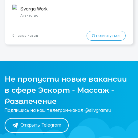
неделю гарантированно. — Возможны дополнительные
переработки. Дата начала: — Как можно скорее....
Svarga Work
Агентство
Откликнуться
6 часов назад
Не пропусти новые вакансии
в сфере Эскорт - Массаж -
Развлечение
Подпишись на наш телеграм-канал @slivgramru
Открыть Telegram