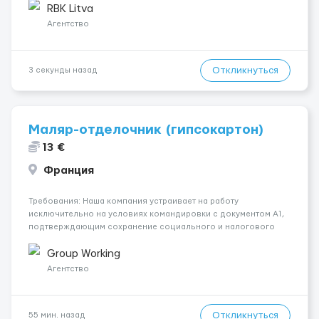
работать &bul...
RBK Litva
Агентство
Откликнуться
3 секунды назад
Маляр-отделочник (гипсокартон)
13 €
Франция
Требования: Наша компания устраивает на работу
исключительно на условиях командировки с документом A1,
подтверждающим сохранение социального и налогового
статуса в стране проживания во время работы в ЕС.Документ
A1 могут получить граждане стран с упрощенным доступом к
Group Working
рынку труда ЕС (Укра...
Агентство
Откликнуться
55 мин. назад