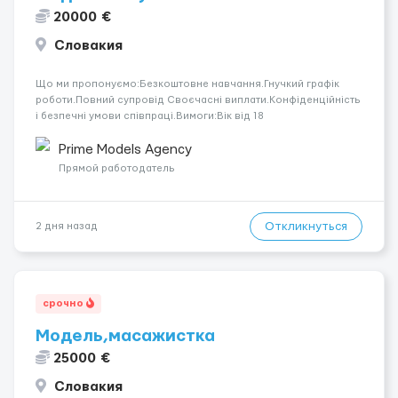
20000 €
Словакия
Що ми пропонуємо:Безкоштовне навчання.Гнучкий графік
роботи.Повний супровід Своєчасні виплати.Конфіденційність
і безпечні умови співпраці.Вимоги:Вік від 18
років.Відповідальність.Бажання працювати та
розвиватися.Досвід не обов’язковий.Якщо вас зацікавила
Prime Models Agency
вакансія — залишайте відгук, і ми зв’яжемося ...
Прямой работодатель
Откликнуться
2 дня назад
срочно
Модель,масажистка
25000 €
Словакия