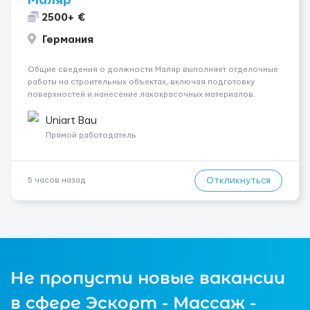
Маляр
2500+ €
Германия
Общие сведения о должности Маляр выполняет отделочные
работы на строительных объектах, включая подготовку
поверхностей и нанесение лакокрасочных материалов.
Основная работа выполняется в Берлине. Ищем
профессионалов на месте, приглашения делаем только для
Uniart Bau
профессионалов с доказательным портф...
Прямой работодатель
Откликнуться
5 часов назад
Не пропусти новые вакансии
в сфере Эскорт - Массаж -