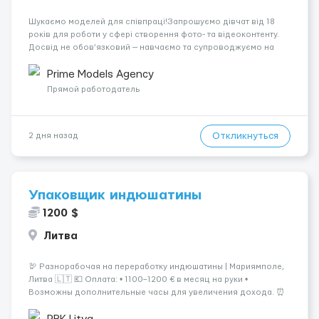
Шукаємо моделей для співпраці!Запрошуємо дівчат від 18
років для роботи у сфері створення фото- та відеоконтенту.
Досвід не обов’язковий — навчаємо та супроводжуємо на
всіх етапах. Пропонуємо гнучкий графік, стабільний дохід,
конфіденційність і професійну підтримку. Працюємо офіційно,
Prime Models Agency
поважаємо особ...
Прямой работодатель
Откликнуться
2 дня назад
Упаковщик индюшатины
1200 $
Литва
🦃 Разнорабочая на переработку индюшатины | Мариямполе,
Литва 🇱🇹 💶 Оплата: • 1100–1200 € в месяц на руки •
Возможны дополнительные часы для увеличения дохода. ⏰
График работы: • 200–240 часов в месяц • Работа в 2 смены: —
с 06:00 (иногда с 07:00...