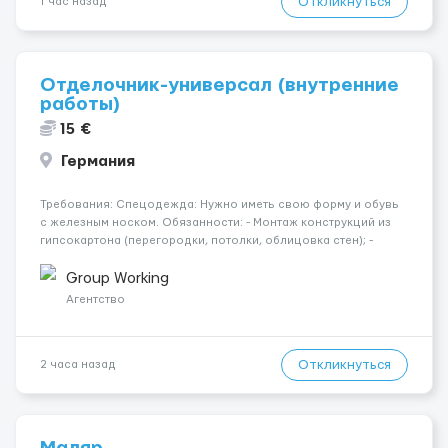
Откликнуться
1 час назад
Отделочник-универсал (внутренние
работы)
15 €
Германия
Требования: Спецодежда: Нужно иметь свою форму и обувь
с железным носком. Обязанности: - Монтаж конструкций из
гипсокартона (перегородки, потолки, облицовка стен); -
Подготовка поверхностей под отделку; - Выполнение
малярных работ (шпатлевка, грунтовка, покраска); -
Group Working
Штукатурные работы ...
Агентство
Откликнуться
2 часа назад