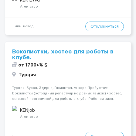
RBK Litva
Агентство
Откликнуться
1 мин. назад
Вокалистки, хостес для работы в
клубе.
от 1700+% $
Турция
Турция: Бурса, Эдирне, Газиантеп, Анкара. Требуются:
Вокалистки (эстрадный репертуар на разных языках) + хостеc,
со своей программой для работы в клубе. Рабочая виза.
Контракт от четырех месяцев до года. Короткий контракт от
одного до трех месяцев. Мед. страховка. Высокая зарплат...
KENjob
Агентство