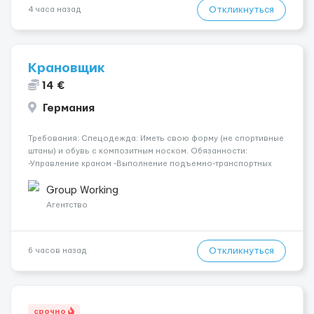
Откликнуться
4 часа назад
Крановщик
14 €
Германия
Требования: Спецодежда: Иметь свою форму (не спортивные
штаны) и обувь с композитным носком. Обязанности:
-Управление краном -Выполнение подъемно-транспортных
работ на строительных объектах, -Соблюдение правил и
инструкций по безопасности. -Опыт управления различными
Group Working
типами кранов (моб...
Агентство
Откликнуться
6 часов назад
срочно