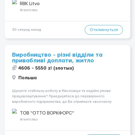
работать &bul...
RBK Litva
Агентство
Откликнуться
30 секунд назад
Виробництво - різні відділи та
привабливі доплати, житло
4606 - 5550 zł (злотых)
Польша
Шукаєте стабільну роботу в Мисловіце та надійні умови
працевлаштування? Приєднуйтеся до перевіреного
виробничого підприємства, де Ви отримаєте своєчасну
заробітну плату, навчання з першого дня та можливість
підібрати посаду відповідно до Ваших навичок
ТОВ “ОТТО ВОРКФОРС”
Локація: Мисловіце Форма пр...
Агентство