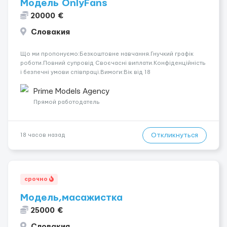
Модель OnlyFans
20000 €
Словакия
Що ми пропонуємо:Безкоштовне навчання.Гнучкий графік
роботи.Повний супровід Своєчасні виплати.Конфіденційність
і безпечні умови співпраці.Вимоги:Вік від 18
років.Відповідальність.Бажання працювати та
розвиватися.Досвід не обов’язковий.Якщо вас зацікавила
Prime Models Agency
вакансія — залишайте відгук, і ми зв’яжемося ...
Прямой работодатель
Откликнуться
18 часов назад
срочно
Модель,масажистка
25000 €
Словакия