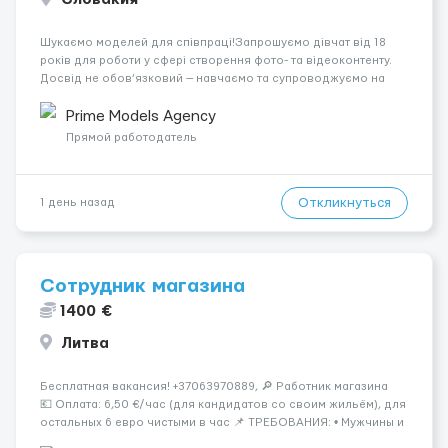
Шукаємо моделей для співпраці!Запрошуємо дівчат від 18
років для роботи у сфері створення фото- та відеоконтенту.
Досвід не обов’язковий — навчаємо та супроводжуємо на
всіх етапах. Пропонуємо гнучкий графік, стабільний дохід,
конфіденційність і професійну підтримку. Працюємо офіційно,
Prime Models Agency
поважаємо особ...
Прямой работодатель
Откликнуться
1 день назад
Сотрудник магазина
1400 €
Литва
Бесплатная вакансия! +37063970889, 🔎 Работник магазина
💶 Оплата: 6,50 €/час (для кандидатов со своим жильём), для
остальных 6 евро чистыми в час 📌 ТРЕБОВАНИЯ: • Мужчины и
женщины • Без опыта работы • Ответственность и желание