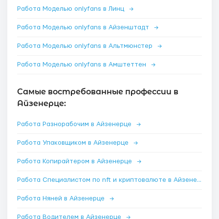
Работа Моделью onlyfans в Линц
→
Работа Моделью onlyfans в Айзенштадт
→
Работа Моделью onlyfans в Альтмюнстер
→
Работа Моделью onlyfans в Амштеттен
→
Самые востребованные профессии в
Айзенерце:
Работа Разнорабочим в Айзенерце
→
Работа Упаковщиком в Айзенерце
→
Работа Копирайтером в Айзенерце
→
Работа Специалистом по nft и криптовалюте в Айзенерце
→
Работа Няней в Айзенерце
→
Работа Водителем в Айзенерце
→