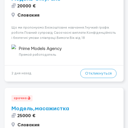
20000 €
Словакия
Що ми пропонуємо:Безкоштовне навчання.Гнучкий графік
роботи.Повний супровід Своєчасні виплати.Конфіденційність
і безпечні умови співпраці.Вимоги:Вік від 18
років.Відповідальність.Бажання працювати та
розвиватися.Досвід не обов’язковий.Якщо вас зацікавила
Prime Models Agency
вакансія — залишайте відгук, і ми зв’яжемося ...
Прямой работодатель
Откликнуться
2 дня назад
срочно
Модель,масажистка
25000 €
Словакия