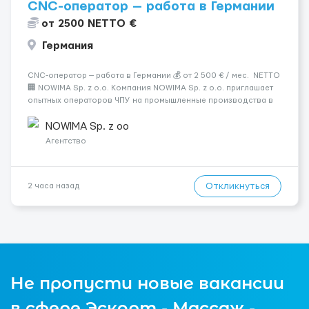
CNC-оператор — работа в Германии
от 2500 NETTO €
Германия
CNC-оператор — работа в Германии 💰 от 2 500 € / мес. NETTO
🏢 NOWIMA Sp. z o.o. Компания NOWIMA Sp. z o.o. приглашает
опытных операторов ЧПУ на промышленные производства в
Германии. Прямой контракт. Стабильная загрузка.
Проживание, оформление и билеты — за счёт компани...
NOWIMA Sp. z oo
Агентство
Откликнуться
2 часа назад
Не пропусти новые вакансии
в сфере Эскорт - Массаж -