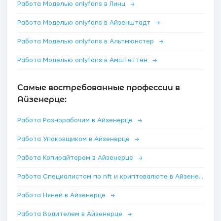
Работа Моделью onlyfans в Линц
→
Работа Моделью onlyfans в Айзенштадт
→
Работа Моделью onlyfans в Альтмюнстер
→
Работа Моделью onlyfans в Амштеттен
→
Самые востребованные профессии в
Айзенерце:
Работа Разнорабочим в Айзенерце
→
Работа Упаковщиком в Айзенерце
→
Работа Копирайтером в Айзенерце
→
Работа Специалистом по nft и криптовалюте в Айзенерце
→
Работа Няней в Айзенерце
→
Работа Водителем в Айзенерце
→