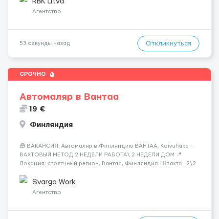
18:0...
RBK Litva
Агентство
Откликнуться
53 секунды назад
СРОЧНО
Автомаляр в Вантаа
19 €
Финляндия
🧰 ВАКАНСИЯ: Автомаляр в Финляндию ВАНТАА, Koivuhaka -
ВАХТОВЫЙ МЕТОД 2 НЕДЕЛИ РАБОТА\ 2 НЕДЕЛИ ДОМ 📍
Локация: столтчный регион, Вантаа, Финляндия 👌🏻вахта : 2\2
недели 📅 Старт: как только вас утверждают 💶 Зарплата: 19 €/
час брутто 🏠 Жильё: предоставляется БЕСПЛАТНО 📞
Svarga Work
Контакт: +3725672...
Агентство