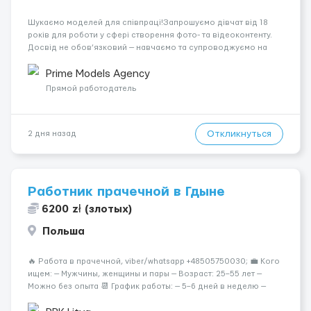
Шукаємо моделей для співпраці!Запрошуємо дівчат від 18
років для роботи у сфері створення фото- та відеоконтенту.
Досвід не обов’язковий — навчаємо та супроводжуємо на
всіх етапах. Пропонуємо гнучкий графік, стабільний дохід,
конфіденційність і професійну підтримку. Працюємо офіційно,
Prime Models Agency
поважаємо особ...
Прямой работодатель
Откликнуться
2 дня назад
Работник прачечной в Гдыне
6200 zł (злотых)
Польша
🔥 Работа в прачечной, viber/whatsapp +48505750030; 💼 Кого
ищем: — Мужчины, женщины и пары — Возраст: 25–55 лет —
Можно без опыта 📆 График работы: — 5–6 дней в неделю —
Смены по 12 часов (день/ночь 2/2): 🕕 06:00–18:00 /