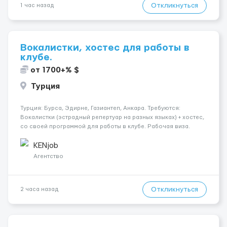
Откликнуться
1 час назад
Вокалистки, хостес для работы в
клубе.
от 1700+% $
Турция
Турция: Бурса, Эдирне, Газиантеп, Анкара. Требуются:
Вокалистки (эстрадный репертуар на разных языках) + хостеc,
со своей программой для работы в клубе. Рабочая виза.
Контракт от четырех месяцев до года. Короткий контракт от
одного до трех месяцев. Мед. страховка. Высокая зарплат...
KENjob
Агентство
Откликнуться
2 часа назад