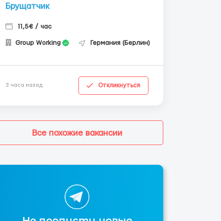
Брущатчик
11,5€ / час
Group Working
Германия (Берлин)
Откликнуться
3 часа назад
Все похожие вакансии
Не пропусти новые