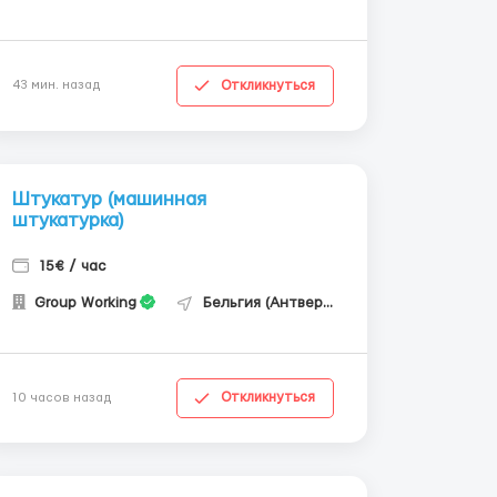
Откликнуться
43 мин. назад
Штукатур (машинная
штукатурка)
15€ / час
Group Working
Бельгия (Антверпен)
Откликнуться
10 часов назад