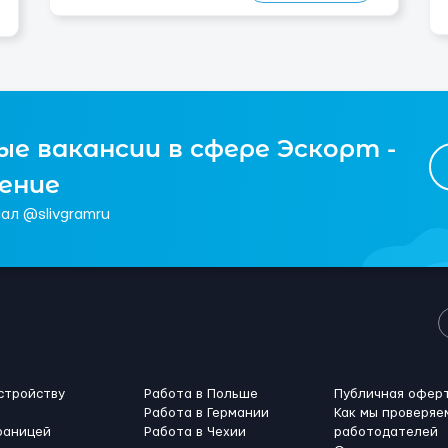
е вакансии в сфере Эскорт -
чение
ал @slivgramru
стройству
Работа в Польше
Публичная офер
Работа в Германии
Как мы проверяе
раницей
Работа в Чехии
работодателей