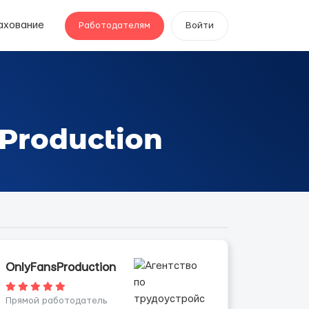
ахование
Работодателям
Войти
Production
OnlyFansProduction
Прямой работодатель