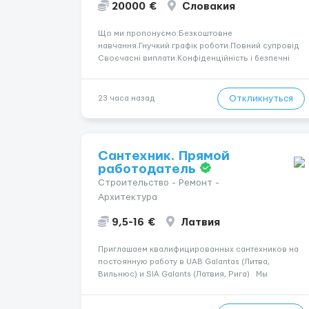
20000 €
Словакия
Що ми пропонуємо:Безкоштовне
навчання.Гнучкий графік роботи.Повний супровід
Своєчасні виплати.Конфіденційність і безпечні
умови співпраці.Вимоги:Вік від 18
років.Відповідальність.Бажання працювати та
розвиватися.Досвід не обов’язковий.Якщо вас
Откликнуться
23 часа назад
зацікавила вакансія — залишайте відгук, і ми
зв’яжемося ...
Сантехник. Прямой
работодатель
Строительство - Ремонт -
Архитектура
9,5-16 €
Латвия
Приглашаем квалифицированных сантехников на
постоянную работу в UAB Galantas (Литва,
Вильнюс) и SIA Galants (Латвия, Рига) Мы
предлагаем: - Официальное трудоустройство и
стабильную работу в сложившимся коллективе; -