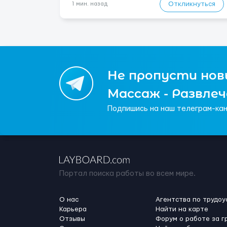
заработную плату для квалифицированного
Откликнуться
1 мин. назад
сантехника 9,5 евро/час, ...
Не пропусти новы
Массаж - Развле
Подпишись на наш телеграм-кан
Портал поиска работы во всем мире.
О нас
Агентства по трудоу
Карьера
Найти на карте
Отзывы
Форум о работе за г