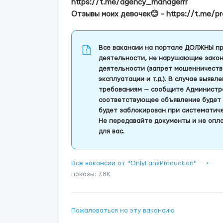
https://t.me/agency_managerrr
Отзывы моих девочек😊 - https://t.me/p
Все вакансии на портале ДОЛЖНЫ пр
деятельности, не нарушающие закон
деятельности (запрет мошенничеств
эксплуатации и т.д.). В случае выяв
требованиям — сообщите Администра
соответствующее объявление будет 
будет заблокирован при систематич
Не передавайте документы и не опла
для вас.
Все вакансии от "OnlyFansProduction" ⟶
показы: 7.8K
Пожаловаться на эту вакансию