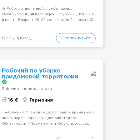
🔥 Работа в прачечной, viber/whatsapp
+48505750030; 💼 Кого ищем: — Мужчины, женщины
и пары — Возраст: 25–55 лет — Можно без опыта 📆
График работы: — 5–6 дней в неделю — Смены по 12
часов (день/ночь 2/2): 🕕 06:00–18:00 / 18:0...
Откликнуться
17 секунд назад
Рабочий по уборке
придомовой территории
Рабочие специальности
16 €
Германия
Требования: Спецодежда: На первое время иметь
свою, через неделю выдаст работодатель.
Обязанности: - Подметание и уборка тротуаров,
дорожек, пешеходных зон и площадок; - Сбор и
вынос мусора из урн, контейнеров и с территории