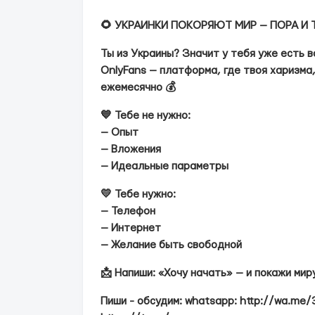
🌻 УКРАИНКИ ПОКОРЯЮТ МИР — ПОРА И Т
Ты из Украины? Значит у тебя уже есть в
OnlyFans — платформа, где твоя харизма,
ежемесячно 💰
💙 Тебе не нужно:
— Опыт
— Вложения
— Идеальные параметры
💛 Тебе нужно:
— Телефон
— Интернет
— Желание быть свободной
📩 Напиши: «Хочу начать» — и покажи ми
Пиши - обсудим: whatsapp: http://wa.me