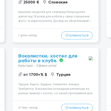
25000 €
Словакия
Шукаємо моделей для співпраці!Запрошуємо
дівчат від 18 років для роботи у сфері створення
фото- та відеоконтенту. Досвід не обов’язковий —
навчаємо та супроводжуємо на всіх етапах.
Пропонуємо гнучкий графік, стабільний дохід,
конфіденційність і професійну підтримку.
Откликнуться
1 день назад
Працюємо офіційно, поважаємо особ...
Вокалистки, хостес для
работы в клубе.
Культура - Сфера услуг
от 1700+% $
Турция
Турция: Бурса, Эдирне, Газиантеп, Анкара.
Требуются: Вокалистки (эстрадный репертуар на
разных языках) + хостеc, со своей программой для
работы в клубе. Рабочая виза. Контракт от четырех
месяцев до года. Короткий контракт от одного до
трех месяцев. Мед. страховка. Высокая зарплат...
Откликнуться
21 мин. назад