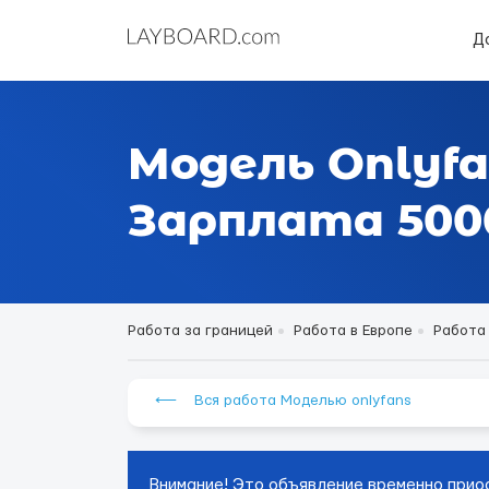
Д
Модель Onlyfa
Зарплата 5000
Работа за границей
Работа в Европе
Работа
⟵ Вся работа Моделью onlyfans
Внимание! Это объявление временно прио