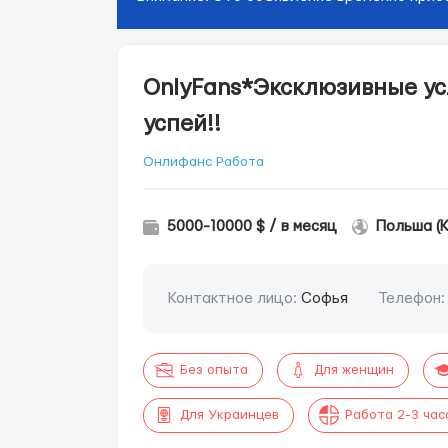
OnlyFans*Эксклюзивные усло
успей!!
Онлифанс Работа
5000-10000 $ / в месяц
Польша (
Контактное лицо:
Софья
Телефон
Без опыта
Для женщин
Для Украинцев
Работа 2-3 час