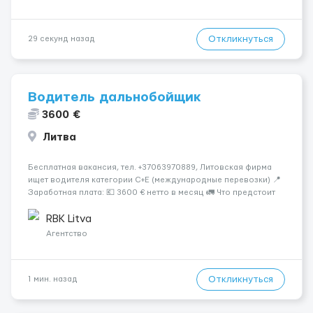
Откликнуться
29 секунд назад
Водитель дальнобойщик
3600 €
Литва
Бесплатная вакансия, тел. +37063970889, Литовская фирма
ищет водителя категории C+E (международные перевозки) 📍
Заработная плата: 💶 3600 € нетто в месяц 🚛 Что предстоит
делать: Международные перевозки на тентах и
рефрижераторах. В среднем 400–500 км в день. Погрузки и
RBK Litva
разгрузки ...
Агентство
Откликнуться
1 мин. назад