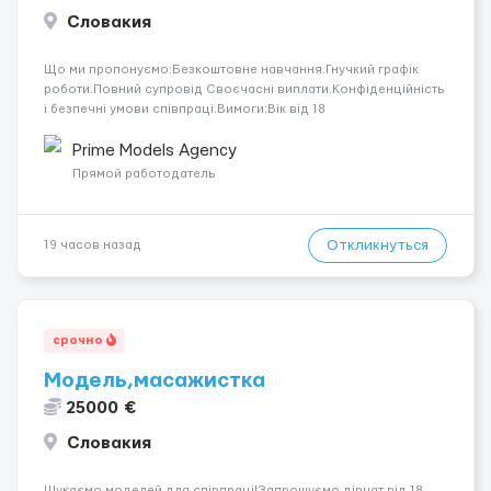
Словакия
Що ми пропонуємо:Безкоштовне навчання.Гнучкий графік
роботи.Повний супровід Своєчасні виплати.Конфіденційність
і безпечні умови співпраці.Вимоги:Вік від 18
років.Відповідальність.Бажання працювати та
розвиватися.Досвід не обов’язковий.Якщо вас зацікавила
Prime Models Agency
вакансія — залишайте відгук, і ми зв’яжемося ...
Прямой работодатель
Откликнуться
19 часов назад
срочно
Модель,масажистка
25000 €
Словакия
Шукаємо моделей для співпраці!Запрошуємо дівчат від 18