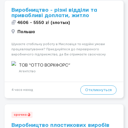
Виробництво - різні відділи та
привабливі доплати, житло
4606 - 5550 zł (злотых)
Польша
Шукаєте стабільну роботу в Мисловіце та надійні умови
працевлаштування? Приєднуйтеся до перевіреного
виробничого підприємства, де Ви отримаєте своєчасну
заробітну плату, навчання з першого дня та можливість
підібрати посаду відповідно до Ваших навичок
ТОВ “ОТТО ВОРКФОРС”
Локація: Мисловіце Форма пр...
Агентство
Откликнуться
4 часа назад
срочно
Виробництво пластикових виробів