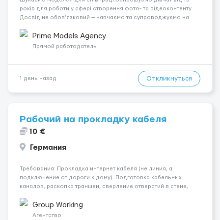
років для роботи у сфері створення фото- та відеоконтенту.
Досвід не обов’язковий — навчаємо та супроводжуємо на
всіх етапах. Пропонуємо гнучкий графік, стабільний дохід,
конфіденційність і професійну підтримку. Працюємо офіційно,
Prime Models Agency
поважаємо особ...
Прямой работодатель
Откликнуться
1 день назад
Рабочий на прокладку кабеля
10 €
Германия
Требования: Прокладка интернет кабеля (не линия, а
подключение от дороги к дому). Подготовка кабельных
каналов, раскопка траншеи, сверление отверстий в стене,
подключение в подвале, грунтовка дыр. 💶Оплата чистыми:
От 10 до 12 евро в час. На первое время обучения 10 евро,
Group Working
далее повышается, в зависи...
Агентство