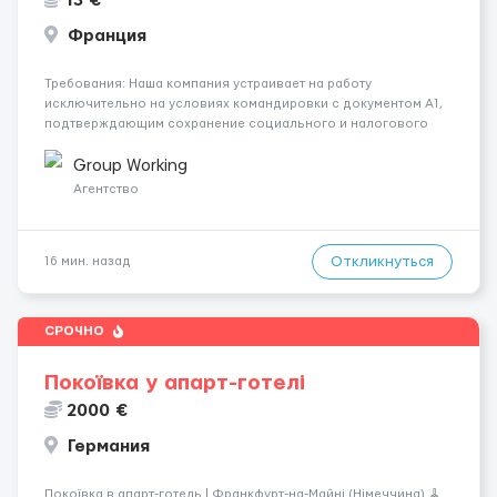
13 €
Франция
Требования: Наша компания устраивает на работу
исключительно на условиях командировки с документом A1,
подтверждающим сохранение социального и налогового
статуса в стране проживания во время работы в ЕС.Документ
A1 могут получить граждане стран с упрощенным доступом к
Group Working
рынку труда ЕС (Укра...
Агентство
Откликнуться
16 мин. назад
СРОЧНО
Покоївка у апарт-готелі
2000 €
Германия
Покоївка в апарт-готель | Франкфурт-на-Майні (Німеччина) 🧹