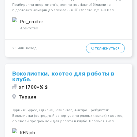
Прибирання апартаментів, заміна постільної білизни та
підготовка номерів до заселення. 💶 Оплата: 6,50–9 € за
номер, під час стажування — 8 €/год. Середній дохід —
близько 2000 € на місяць (після вирахув...
Re_cruiter
Агентство
Откликнуться
28 мин. назад
Вокалистки, хостес для работы в
клубе.
от 1700+% $
Турция
Турция: Бурса, Эдирне, Газиантеп, Анкара. Требуются:
Вокалистки (эстрадный репертуар на разных языках) + хостеc,
со своей программой для работы в клубе. Рабочая виза.
Контракт от четырех месяцев до года. Короткий контракт от
одного до трех месяцев. Мед. страховка. Высокая зарплат...
KENjob