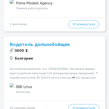
розвиватися.Досвід не обов’язковий.Якщо вас зацікавила
Prime Models Agency
вакансія — залишайте відгук, і ми зв’яжемося ...
Прямой работодатель
Откликнуться
2 дня назад
Водитель дальнобойщик
3600 $
Болгария
Бесплатная вакансия, тел. +37063970889, Литовская фирма
ищет водителя категории C+E (международные перевозки) 📍
Заработная плата: 💶 3600 € нетто в месяц 🚛 Что предстоит
делать: Международные перевозки на тентах и
рефрижераторах. В среднем 400–500 км в день. Погрузки и
RBK Litva
разгрузки...
Агентство
Откликнуться
23 секунды назад