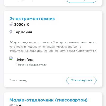
Электромонтажник
3000+ €
Германия
Общие сведения о должности Электромонтажник выполняет
установку и подключение электрических систем на
строительных объектах. Основная часть работ выполняется в
Берлине. Ищем профессионалов на месте, приглашения
делаем только для профессионалов с доказательным
Uniart Bau
портфолио Обязанности ...
Прямой работодатель
Откликнуться
5 мин. назад
Маляр-отделочник (гипсокартон)