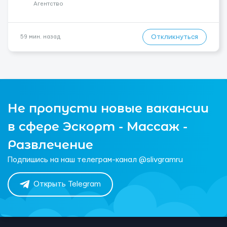
Агентство
Откликнуться
59 мин. назад
Не пропусти новые вакансии
в сфере Эскорт - Массаж -
Развлечение
Подпишись на наш телеграм-канал @slivgramru
Открыть Telegram