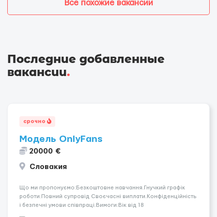
Все похожие вакансии
Последние добавленные
вакансии
.
срочно
Модель OnlyFans
20000 €
Словакия
Що ми пропонуємо:Безкоштовне навчання.Гнучкий графік
роботи.Повний супровід Своєчасні виплати.Конфіденційність
і безпечні умови співпраці.Вимоги:Вік від 18
років.Відповідальність.Бажання працювати та