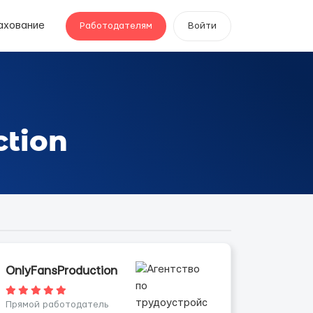
ахование
Работодателям
Войти
tion
OnlyFansProduction
Прямой работодатель