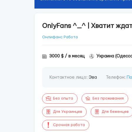
OnlyFans ^_^ | Хватит жда
Онлифанс Работа
3000 $ / в месяц
Украина (Одесса
Контактное лицо:
Эва
Телефон:
По
Без опыта
Без проживания
Для Украинцев
Для беженцев
Срочная работа