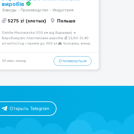
виробів
Заводы - Производство - Индустрия
5275 zł (злотых)
Польша
Ostrów Mazowiecka (100 км від Варшави) 🔹
Виробництво пластикових виробів 💰 23,50–31,40
зл нетто/год + премія до 300 зл 👥 Чоловіки, жінки,
сімейні пари (18–55 років) 🕒 Робота у 2–3 зміни 🏠
Житло — 650 зл/міс. Компенсація за власне житло
— 400 зл. 📦 Обов...
Откликнуться
30 мин. назад
Открыть Telegram