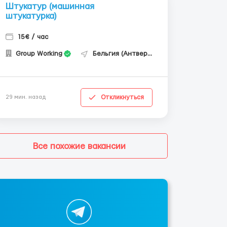
Штукатур (машинная
штукатурка)
15€ / час
Group Working
Бельгия (Антверпен)
Откликнуться
29 мин. назад
Все похожие вакансии