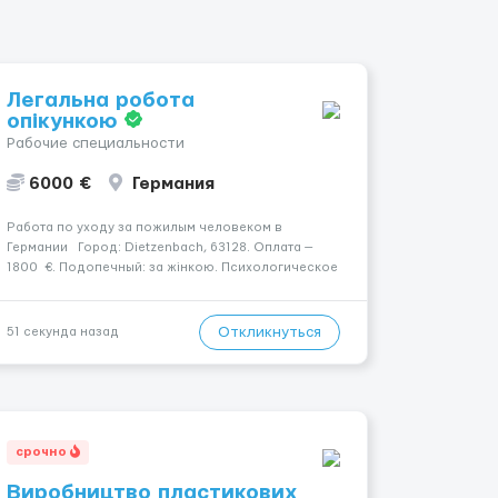
Легальна робота
опікункою
Рабочие специальности
6000 €
Германия
Работа по уходу за пожилым человеком в
Германии Город: Dietzenbach, 63128. Оплата —
1800 €. Подопечный: за жінкою. Психологическое
состояние: Початкова стадія деменції.
Мобильность: Мобільний на візку (потрібна
допомога при переміщенні). Ночной уход:
Откликнуться
51 секунда назад
Прокидається ...
срочно
Виробництво пластикових