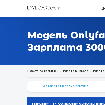
Д
Модель Onlyfa
Зарплата 3000
Работа за границей
Работа в Европе
Работа
⟵ Вся работа Моделью onlyfans
Внимание! Это объявление временно прио