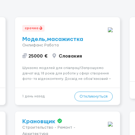
срочно
Модель,масажистка
Онлифанс Работа
25000 €
Словакия
Шукаємо моделей для співпраці!Запрошуємо
дівчат від 18 років для роботи у сфері створення
фото- та відеоконтенту. Досвід не обов’язковий —
навчаємо та супроводжуємо на всіх етапах.
Пропонуємо гнучкий графік, стабільний дохід,
конфіденційність і професійну підтримку.
Откликнуться
1 день назад
Працюємо офіційно, поважаємо особ...
Крановщик
Строительство - Ремонт -
Архитектура