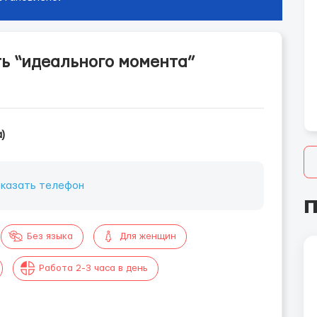
ть “идеального момента”
)
казать телефон
П
Без языка
Для женщин
Работа 2-3 часа в день