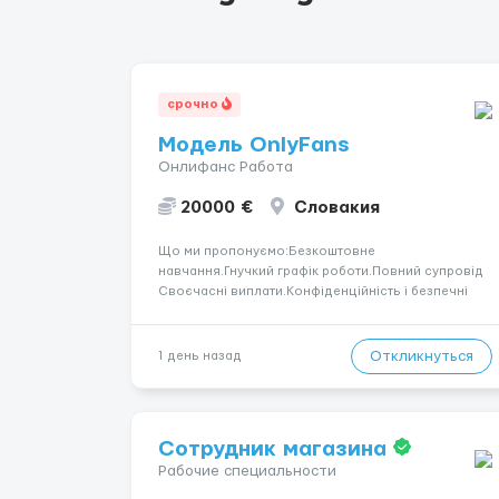
срочно
Модель OnlyFans
Онлифанс Работа
20000 €
Словакия
Що ми пропонуємо:Безкоштовне
навчання.Гнучкий графік роботи.Повний супровід
Своєчасні виплати.Конфіденційність і безпечні
умови співпраці.Вимоги:Вік від 18
років.Відповідальність.Бажання працювати та
розвиватися.Досвід не обов’язковий.Якщо вас
Откликнуться
1 день назад
зацікавила вакансія — залишайте відгук, і ми
зв’яжемося ...
Сотрудник магазина
Рабочие специальности