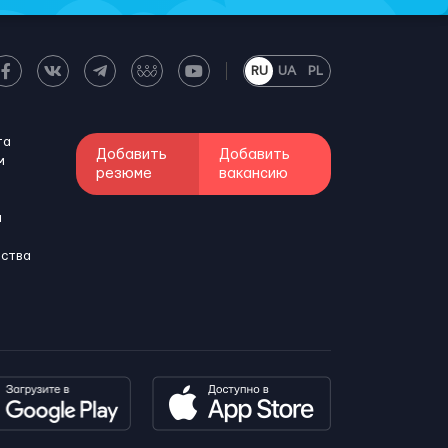
RU
UA
PL
та
Добавить
Добавить
м
резюме
вакансию
и
бства