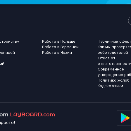
стройству
Работа в Польше
Публичная офер
Работа в Германии
Как мы проверяе
раницей
Работа в Чехии
работодателей
Отказ от
ий
ответственност
Современное
утверждение ра
Политика жалоб
Кодекс этики
 от
LAYBOARD.com
просто!