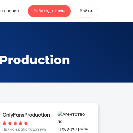
ахование
Работодателям
Войти
Production
OnlyFansProduction
Прямой работодатель