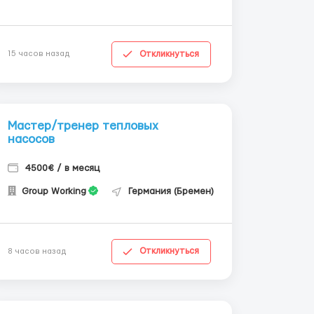
Откликнуться
15 часов назад
Мастер/тренер тепловых
насосов
4500€ / в месяц
Group Working
Германия (Бремен)
Откликнуться
8 часов назад