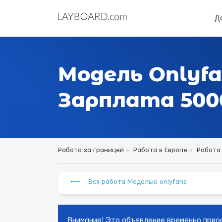
Д
Модель Onlyfa
Зарплата 5000
Работа за границей
Работа в Европе
Работа
⟵ Вся работа Моделью onlyfans
Внимание! Это объявление временно прио