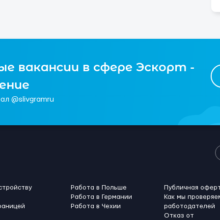
е вакансии в сфере Эскорт -
чение
ал @slivgramru
стройству
Работа в Польше
Публичная офер
Работа в Германии
Как мы проверяе
раницей
Работа в Чехии
работодателей
Отказ от