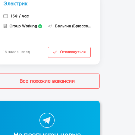
Электрик
15€ / час
Group Working
Бельгия (Брюссель)
Откликнуться
15 часов назад
Все похожие вакансии
Не пропусти новые