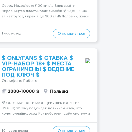
Ostrów Mazowiecka (100 км від Варшави) 🔹
Виробництво пластикових виробів 💰 23,50–31,40
зл нетто/год + премія до 300 зл 👥 Чоловіки, жінки,
сімейні пари (18–55 років) 🕒 Робота у 2–3 зміни 🏠
Житло — 650 зл/міс. Компенсація за власне житло
— 400 зл. 📦 Обов...
Откликнуться
1 час назад
$ ONLYFANS $ СТАВКА $
VIP-НАБОР 18+ $ МЕСТА
ОГРАНИЧЕНЫ $ ВЕДЕНИЕ
ПОД КЛЮЧ $
Онлифанс Работа
2000-10000 $
Польша
💜 ONLYFANS 18+ | НАБОР ДЕВУШЕК (ОПЫТ НЕ
НУЖЕН) 💜Кому подойдёт: новичкам и тем, кто
хочет онлайн-доход.Как работаем: даём систему и
ведём по шагам.✅ Старт: упаковка профиля,
позиционирование✅ Контент: план, идеи,
сценарии🔒 Приватность: анонимность по
Откликнуться
10 часов назад