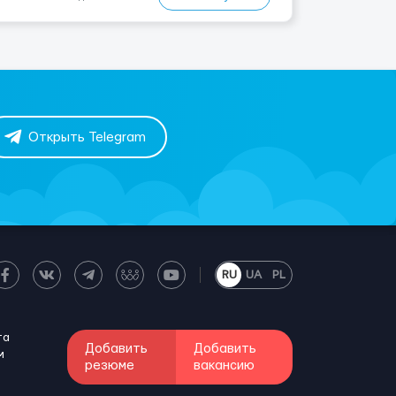
желанию💸 Ориентир: от $2000+ (зависит от
регулярно...
Открыть Telegram
RU
UA
PL
та
Добавить
Добавить
м
резюме
вакансию