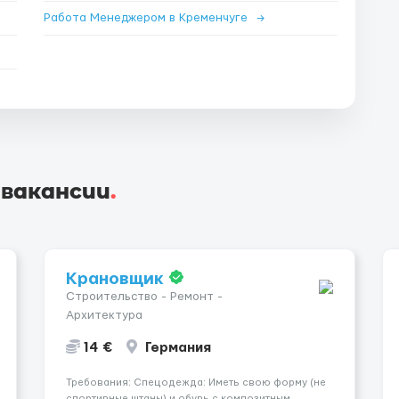
Работа Менеджером в Кременчуге
→
 вакансии
.
Крановщик
Строительство - Ремонт -
Архитектура
14 €
Германия
Требования: Спецодежда: Иметь свою форму (не
спортивные штаны) и обувь с композитным