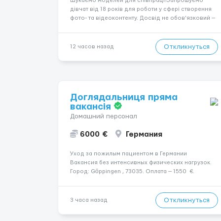
Шукаємо моделей для співпраці!Запрошуємо
дівчат від 18 років для роботи у сфері створення
фото- та відеоконтенту. Досвід не обов’язковий —
навчаємо та супроводжуємо на всіх етапах.
Пропонуємо гнучкий графік, стабільний дохід,
конфіденційність і професійну підтримку.
Откликнуться
12 часов назад
Працюємо офіційно, поважаємо особ...
Доглядальниця пряма
вакансія
Домашний персонал
6000 €
Германия
Уход за пожилым пациентом в Германии
Вакансия без интенсивных физических нагрузок.
Город: Göppingen , 73035. Оплата — 1550 €.
Подопечный: за чоловіком. Мобильность:
Мобільний. Психологическое состояние:
Початкова стадія деменції. Ночной уход: ...
Откликнуться
3 часа назад