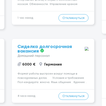
носком. Обязанности: -Управление краном
-Выполнение подъемно-транспортных работ на
строительных объектах, -Соблюдение правил и
инструкций по безопасности. -Опыт управления
Откликнуться
1 час назад
различными типами кранов (моб...
Сиделка долгосрочная
вакансия
Домашний персонал
6000 €
Германия
Формат работы выстроен вокруг помощи в
повседневных делах. Условия и требования:
Пол кандидата: жіноча. Язык общения: . Курение: .
Водительские права: . Номер вакансии: 2384
КОНТАКТЫ ДЛЯ УТОЧНЕНИЯ УСЛОВИЙ Польша +48
459 567 59...
Откликнуться
4 часа назад