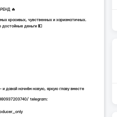
РЕНД 🔥
амых красивых, чувственных и харизматичных.
о достойные деньги 💵
— и давай начнём новую, яркую главу вместе
/380937203740/ telegram:
roducer_only