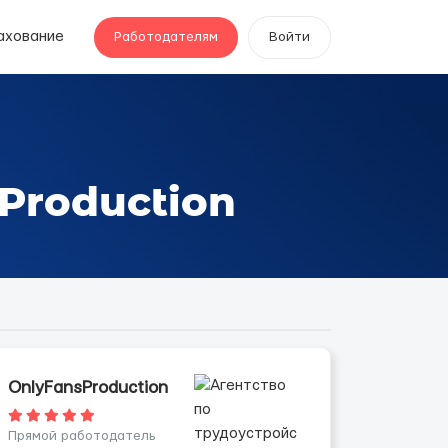
ахование
Работодателям
Войти
Production
OnlyFansProduction
Прямой работодатель