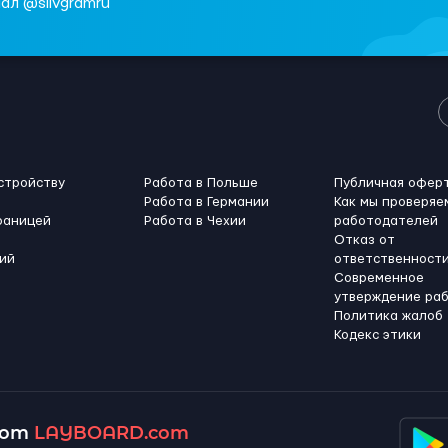
ал @slivgramru
стройству
Работа в Польше
Публичная офер
Работа в Германии
Как мы проверяе
раницей
Работа в Чехии
работодателей
Отказ от
ий
ответственност
Современное
утверждение ра
Политика жалоб
Кодекс этики
 от
LAYBOARD.com