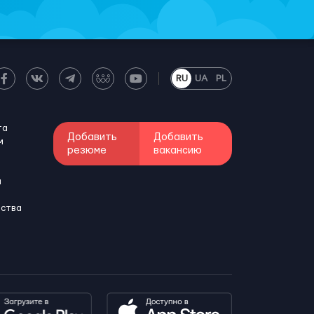
RU
UA
PL
та
Добавить
Добавить
м
резюме
вакансию
и
бства