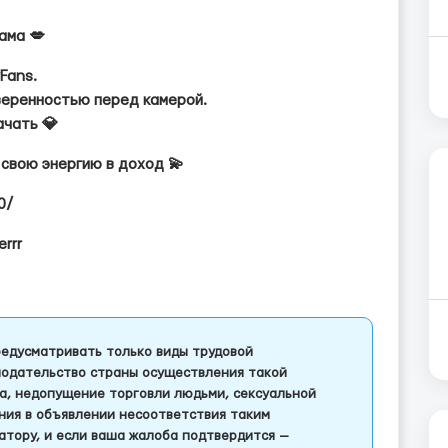
ама 💋
Fans.
веренностью перед камерой.
ачать 💎
 свою энергию в доход 💫
0/
rrr
едусматривать только виды трудовой
одательство страны осуществления такой
а, недопущение торговли людьми, сексуальной
ления в объявлении несоответствия таким
тору, и если ваша жалоба подтвердится —