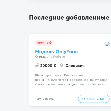
Последние добавленные
срочно
Модель OnlyFans
Онлифанс Работа
20000 €
Словакия
Що ми пропонуємо:Безкоштовне
навчання.Гнучкий графік роботи.Повний супровід
Своєчасні виплати.Конфіденційність і безпечні
умови співпраці.Вимоги:Вік від 18
років.Відповідальність.Бажання працювати та
розвиватися.Досвід не обов’язковий.Якщо вас
Откликнуться
1 день назад
зацікавила вакансія — залишайте відгук, і ми
зв’яжемося ...