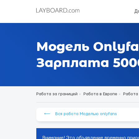
Д
Модель Onlyfa
Зарплата 5000
Работа за границей
Работа в Европе
Работа
⟵ Вся работа Моделью onlyfans
Внимание! Это объявление временно прио