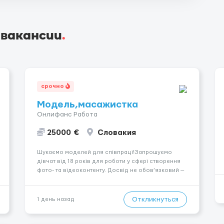
 вакансии
.
срочно
Модель,масажистка
Онлифанс Работа
25000 €
Словакия
Шукаємо моделей для співпраці!Запрошуємо
дівчат від 18 років для роботи у сфері створення
фото- та відеоконтенту. Досвід не обов’язковий —
навчаємо та супроводжуємо на всіх етапах.
Пропонуємо гнучкий графік, стабільний дохід,
конфіденційність і професійну підтримку.
Откликнуться
1 день назад
Працюємо офіційно, поважаємо особ...