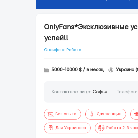
OnlyFans*Эксклюзивные усло
успей!!
Онлифанс Работа
5000-10000 $ / в месяц
Украина (
Контактное лицо:
Софья
Телефон
Без опыта
Для женщин
Для Украинцев
Работа 2-3 час