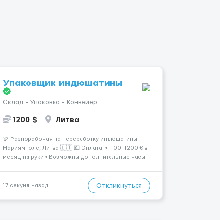
Упаковщик индюшатины
Склад - Упаковка - Конвейер
1200 $
Литва
🦃 Разнорабочая на переработку индюшатины |
Мариямполе, Литва 🇱🇹 💶 Оплата: • 1100–1200 € в
месяц на руки • Возможны дополнительные часы
для увеличения дохода. ⏰ График работы: • 200–
240 часов в месяц • Работа в 2 смены: — с 06:00
(иногда с 07:00...
Откликнуться
17 секунд назад