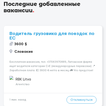
Последние добавленные
вакансии
.
Водитель грузовика для поездок по
ЕС
3600 $
Словакия
Бесплатная вакансия, тел. +37063970889, Литовская фирма
ищет водителя категории C+E (международные перевозки) 📍
Заработная плата: 💶 3600 € нетто в месяц 🚛 Что предстоит
делать: Международные перевозки на тентах и
рефрижераторах. В среднем 400–500 км в день. Погрузки и
RBK Litva
разгрузки...
Агентство
Откликнуться
1 мин. назад