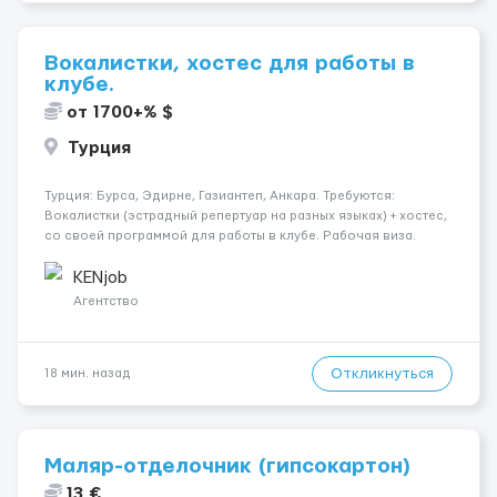
Вокалистки, хостес для работы в
клубе.
от 1700+% $
Турция
Турция: Бурса, Эдирне, Газиантеп, Анкара. Требуются:
Вокалистки (эстрадный репертуар на разных языках) + хостеc,
со своей программой для работы в клубе. Рабочая виза.
Контракт от четырех месяцев до года. Короткий контракт от
одного до трех месяцев. Мед. страховка. Высокая зарплат...
KENjob
Агентство
Откликнуться
18 мин. назад
Маляр-отделочник (гипсокартон)
13 €