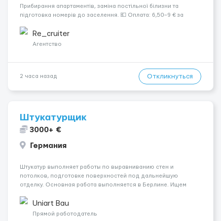
Прибирання апартаментів, заміна постільної білизни та
підготовка номерів до заселення. 💶 Оплата: 6,50–9 € за
номер, під час стажування — 8 €/год. Середній дохід —
близько 2000 € на місяць (після вирахув...
Re_cruiter
Агентство
Откликнуться
2 часа назад
Штукатурщик
3000+ €
Германия
Штукатур выполняет работы по выравниванию стен и
потолков, подготовке поверхностей под дальнейшую
отделку. Основная работа выполняется в Берлине. Ищем
профессионалов на месте, приглашения делаем только для
специалистов с подтверждённым опытом и портфолио.
Uniart Bau
Обязанности Подготовка оснований ...
Прямой работодатель