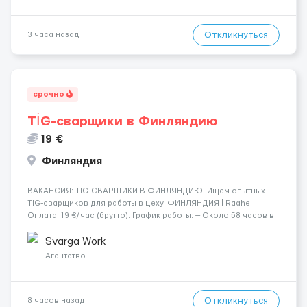
Откликнуться
3 часа назад
срочно
TİG-сварщики в Финляндию
19 €
Финляндия
​​ВАКАНСИЯ: TIG-СВАРЩИКИ В ФИНЛЯНДИЮ. Ищем опытных
TIG-сварщиков для работы в цеху. ФИНЛЯНДИЯ | Raahe
Оплата: 19 €/час (брутто). График работы: — Около 58 часов в
неделю гарантированно. — Возможны дополнительные
переработки. Дата начала: — Как можно скорее....
Svarga Work
Агентство
Откликнуться
8 часов назад