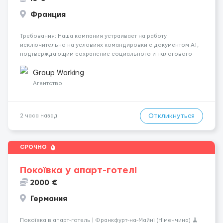
Франция
Требования: Наша компания устраивает на работу
исключительно на условиях командировки с документом A1,
подтверждающим сохранение социального и налогового
статуса в стране проживания во время работы в ЕС.Документ
A1 могут получить граждане стран с упрощенным доступом к
Group Working
рынку труда ЕС (Укра...
Агентство
Откликнуться
2 часа назад
СРОЧНО
Покоївка у апарт-готелі
2000 €
Германия
Покоївка в апарт-готель | Франкфурт-на-Майні (Німеччина) 🧹