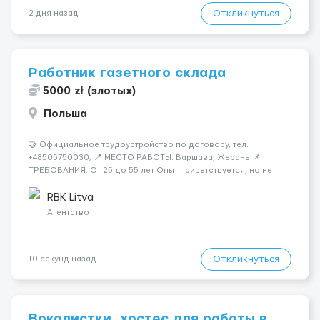
Откликнуться
2 дня назад
Работник газетного склада
5000 zł (злотых)
Польша
🤝 Официальное трудоустройство по договору, тел.
+48505750030; 📍 МЕСТО РАБОТЫ: Варшава, Жерань 📌
ТРЕБОВАНИЯ: От 25 до 55 лет Опыт приветствуется, но не
обязателен Разговорный польский (уровень А кандидаты:
Мужчины (25-55 лет) язык: разговорный уровень польского 📆
RBK Litva
ГРАФИК РАБОТЫ...
Агентство
Откликнуться
10 секунд назад
Вокалистки, хостес для работы в