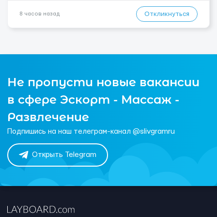
Откликнуться
8 часов назад
Не пропусти новые вакансии
в сфере Эскорт - Массаж -
Развлечение
Подпишись на наш телеграм-канал @slivgramru
Открыть Telegram