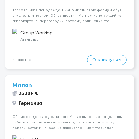
Требования: Спецодежда: Нужно иметь свою форму и обувь
с железным носком. Обязанности: - Монтаж конструкций из
гипсокартона (перегородки, потолки, облицовка стен); -
Подготовка поверхностей под отделку; - Выполнение
малярных работ (шпатлевка, грунтовка, покраска); -
Group Working
Штукатурные работы ...
Агентство
Откликнуться
4 часа назад
Маляр
2500+ €
Германия
Общие сведения о должности Маляр выполняет отделочные
работы на строительных объектах, включая подготовку
поверхностей и нанесение лакокрасочных материалов.
Основная работа выполняется в Берлине. Ищем