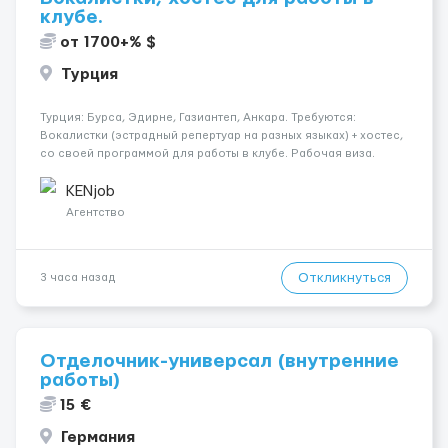
клубе.
от 1700+% $
Турция
Турция: Бурса, Эдирне, Газиантеп, Анкара. Требуются:
Вокалистки (эстрадный репертуар на разных языках) + хостеc,
со своей программой для работы в клубе. Рабочая виза.
Контракт от четырех месяцев до года. Короткий контракт от
одного до трех месяцев. Мед. страховка. Высокая зарплат...
KENjob
Агентство
Откликнуться
3 часа назад
Отделочник-универсал (внутренние
работы)
15 €
Германия