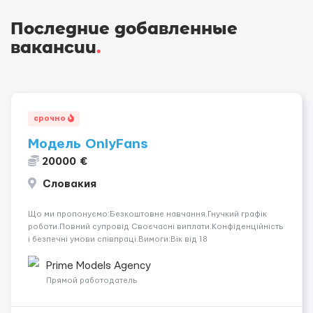
Последние добавленные
вакансии
.
срочно
Модель OnlyFans
20000 €
Словакия
Що ми пропонуємо:Безкоштовне навчання.Гнучкий графік
роботи.Повний супровід Своєчасні виплати.Конфіденційність
і безпечні умови співпраці.Вимоги:Вік від 18
років.Відповідальність.Бажання працювати та
розвиватися.Досвід не обов’язковий.Якщо вас зацікавила
Prime Models Agency
вакансія — залишайте відгук, і ми зв’яжемося ...
Прямой работодатель