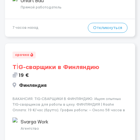
профессионалов на месте, приглашения делаем только для
Uniart Bau
профессионалов с доказательным портф...
Прямой работодатель
Откликнуться
7 часов назад
срочно
TİG-сварщики в Финляндию
19 €
Финляндия
​​ВАКАНСИЯ: TIG-СВАРЩИКИ В ФИНЛЯНДИЮ. Ищем опытных
TIG-сварщиков для работы в цеху. ФИНЛЯНДИЯ | Raahe
Оплата: 19 €/час (брутто). График работы: — Около 58 часов в
неделю гарантированно. — Возможны дополнительные
переработки. Дата начала: — Как можно скорее....
Svarga Work
Агентство