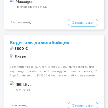
заработная плата 💚Мы гарантируем Наличие работы. Поток 💝
Massagen
incall / Out...
Прямой работодатель
Откликнуться
17 часов назад
Водитель дальнобойщик
3600 €
Литва
Бесплатная вакансия, тел. +37063970889, Литовская фирма
ищет водителя категории C+E (международные перевозки) 📍
Заработная плата: 💶 3600 € нетто в месяц 🚛 Что предстоит
делать: Международные перевозки на тентах и
рефрижераторах. В среднем 400–500 км в день. Погрузки и
RBK Litva
разгрузки ...
Агентство
Откликнуться
1 мин. назад