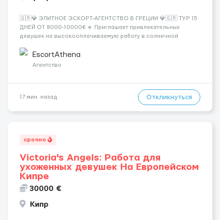
🇬🇷💎 ЭЛИТНОЕ ЭСКОРТ-АГЕНТСТВО В ГРЕЦИИ 💎🇬🇷 ТУР 15
ДНЕЙ ОТ 8000-10000€ 🔹 Приглашает привлекательных
девушек на высокооплачиваемую работу в солнечной
Греции! 🔹 Если ты любишь подарки, комфорт, внимание и
хорошие деньги 💶 — это предложение для тебя! 🔹
EscortAthena
Требования: ✔️ Возраст от ...
Агентство
Откликнуться
17 мин. назад
срочно
Victoria's Angels: Работа для
ухоженных девушек На Европейском
Кипре
30000 €
Кипр