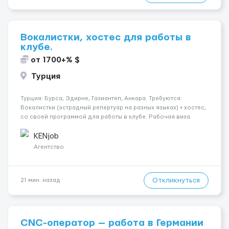
Вокалистки, хостес для работы в
клубе.
от 1700+% $
Турция
Турция: Бурса, Эдирне, Газиантеп, Анкара. Требуются:
Вокалистки (эстрадный репертуар на разных языках) + хостеc,
со своей программой для работы в клубе. Рабочая виза.
Контракт от четырех месяцев до года. Короткий контракт от
одного до трех месяцев. Мед. страховка. Высокая зарплат...
KENjob
Агентство
Откликнуться
21 мин. назад
CNC-оператор — работа в Германии