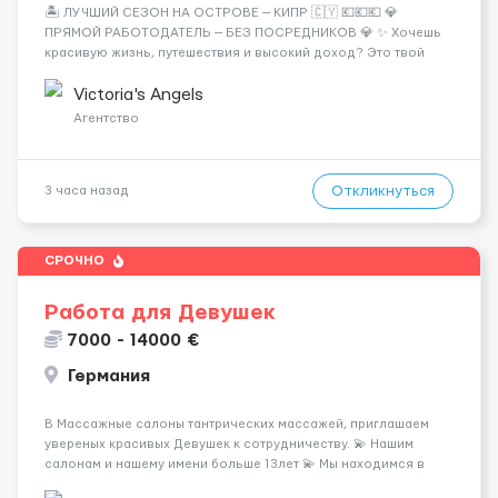
🏝️ ЛУЧШИЙ СЕЗОН НА ОСТРОВЕ — КИПР 🇨🇾 💶💶💶 💎
ПРЯМОЙ РАБОТОДАТЕЛЬ — БЕЗ ПОСРЕДНИКОВ 💎 ✨ Хочешь
красивую жизнь, путешествия и высокий доход? Это твой
шанс изменить всё уже сейчас. 🔥 ПОЧЕМУ ИМЕННО МЫ: —
Опытная команда с годами практики — Стабильный поток
Victoria's Angels
клиентов (без ...
Агентство
Откликнуться
3 часа назад
СРОЧНО
Работа для Девушек
7000 - 14000 €
Германия
В Массажные салоны тантрических массажей, приглашаем
увереных красивых Девушек к сотрудничеству. 💫 Нашим
салонам и нашему имени больше 13лет 💫 Мы находимся в
городе Берлин 💜Прямой работодатель 💙Большая