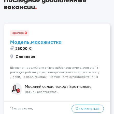
Последние добавленные
вакансии
.
срочно
Модель,масажистка
25000 €
Словакия
Шукаємо моделей для співпраці!Запрошуємо дівчат від 18
років для роботи у сфері створення фото- та відеоконтенту.
Досвід не обов’язковий — навчаємо та супроводжуємо на
всіх етапах. Пропонуємо гнучкий графік, стабільний дохід,
конфіденційність і професійну підтримку. Працюємо офіційно,
Масжний салон, ескорт Братислава
поважаємо особ...
Прямой работодатель
Откликнуться
13 часов назад