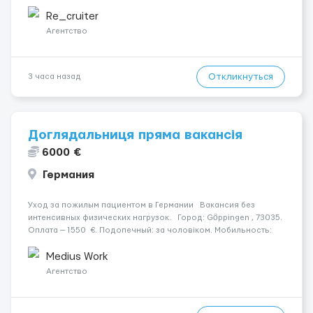
у 2–3 зміни 🏠 Житло — 650 зл/міс. Компенсація за власне
житло — 400 зл. 📦 Обов...
Re_cruiter
Агентство
Откликнуться
3 часа назад
Доглядальниця пряма вакансія
6000 €
Германия
Уход за пожилым пациентом в Германии Вакансия без
интенсивных физических нагрузок. Город: Göppingen , 73035.
Оплата — 1550 €. Подопечный: за чоловіком. Мобильность:
Мобільний. Психологическое состояние: Початкова стадія
деменції. Ночной уход: ...
Medius Work
Агентство