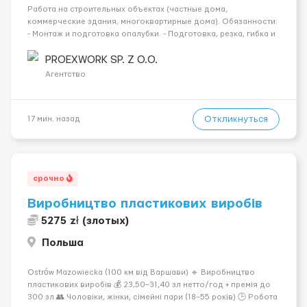
Работа на строительных объектах (частные дома,
коммерческие здания, многоквартирные дома). Обязанности:
- Монтаж и подготовка опалубки. - Подготовка, резка, гибка и
монтаж арматуры согласно технической документации. -
Связка арматурных стержней. - Заливка бетона. - Демонтаж
PROEXWORK SP. Z O.O.
опалубки после за...
Агентство
Откликнуться
17 мин. назад
срочно
Виробництво пластикових виробів
5275 zł (злотых)
Польша
Ostrów Mazowiecka (100 км від Варшави) 🔹 Виробництво
пластикових виробів 💰 23,50–31,40 зл нетто/год + премія до
300 зл 👥 Чоловіки, жінки, сімейні пари (18–55 років) 🕒 Робота