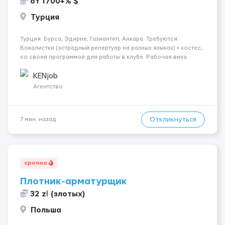
от 1700+% $
Турция
Турция: Бурса, Эдирне, Газиантеп, Анкара. Требуются:
Вокалистки (эстрадный репертуар на разных языках) + хостеc,
со своей программой для работы в клубе. Рабочая виза.
Контракт от четырех месяцев до года. Короткий контракт от
одного до трех месяцев. Мед. страховка. Высокая зарплат...
KENjob
Агентство
Откликнуться
7 мин. назад
срочно
Плотник-арматурщик
32 zł (злотых)
Польша