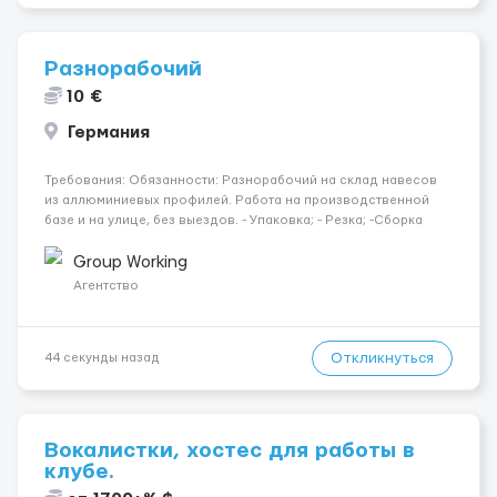
Разнорабочий
10 €
Германия
Требования: Обязанности: Разнорабочий на склад навесов
из аллюминиевых профилей. Работа на производственной
базе и на улице, без выездов. - Упаковка; - Резка; -Сборка
алюминиевых профилей; - Необходимо иметь опыт работы с
инструментами. Для кого: Муж. до 40 лет Опыт: Без опыта
Group Working
рабо...
Агентство
Откликнуться
44 секунды назад
Вокалистки, хостес для работы в
клубе.