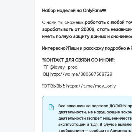
Набор моделей на OnlyFans👑
С нами ты сможешь
работать с любой то
зарабатывать от 2000$
,
стать независим
иметь полную защиту данных и анонимно
Интересно?Пиши и расскажу подробно🔥
❗️КОНТАКТ ДЛЯ СВЯЗИ СО МНОЙ❗️:
ТГ @lavey_prod
ВЦ http://wa.me/380687568729
❗️ОТЗЫВЫ❗️: https://t.me/moy_only
Все вакансии на портале ДОЛЖНЫ пр
деятельности, не нарушающие закон
деятельности (запрет мошенничеств
эксплуатации и т.д.). В случае выяв
требованиям — сообщите Администра