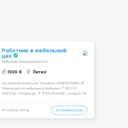
Работник в мебельный
цех
Рабочие специальности
1500 €
Литва
Бесплатная вакансия! Tелефон +37063970889, 🔎
Упаковщик на мебельной фабрике 📍 МЕСТО
РАБОТЫ: г.Клайпеда 📌 ТРЕБОВАНИЯ: - возраст 18-
55 лет, мужчины и женщины - можно без опыта
работы 💳 ОПЛАТА ТРУДА: - ставка 6 евро/час
нетто 📃 ОБЯЗАННОСТИ: - с...
Откликнуться
39 секунд назад