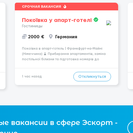
СРОЧНАЯ ВАКАНСИЯ
Покоївка у апарт-готелі
Гостиницы
2000 €
Германия
Покоївка в апарт-готель | Франкфурт-на-Майні
(Німеччина) 🧹 Прибирання апартаментів, заміна
постільної білизни та підготовка номерів до
заселення. 💶 Оплата: 6,50–9 € за номер, під час
стажування — 8 €/год. Середній дохід — близько
2000 € на місяць (після вирахув...
Откликнуться
1 час назад
е вакансии в сфере Эскорт -