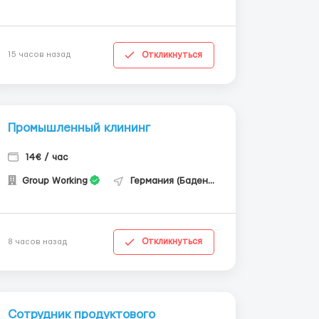
Откликнуться
15 часов назад
Промышленный клининг
14€ / час
Group Working
Германия (Баден-Вюртемберг)
Откликнуться
8 часов назад
Сотрудник продуктового