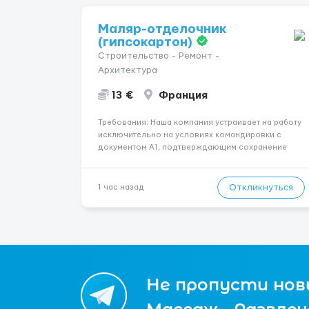
Маляр-отделочник
(гипсокартон)
Строительство - Ремонт -
Архитектура
13 €
Франция
Требования: Наша компания устраивает на работу
исключительно на условиях командировки с
документом A1, подтверждающим сохранение
социального и налогового статуса в стране
проживания во время работы в ЕС.Документ A1
могут получить граждане стран с упрощенным
Откликнуться
1 час назад
доступом к рынку труда ЕС (Укра...
Не пропусти новы