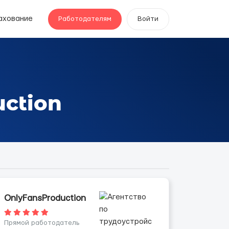
ахование
Работодателям
Войти
ction
OnlyFansProduction
Прямой работодатель