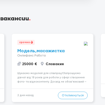
 вакансии
.
срочно
Модель,масажистка
Онлифанс Работа
25000 €
Словакия
Шукаємо моделей для співпраці!Запрошуємо
дівчат від 18 років для роботи у сфері створення
фото- та відеоконтенту. Досвід не обов’язковий —
навчаємо та супроводжуємо на всіх етапах.
Пропонуємо гнучкий графік, стабільний дохід,
конфіденційність і професійну підтримку.
Откликнуться
2 дня назад
Працюємо офіційно, поважаємо особ...