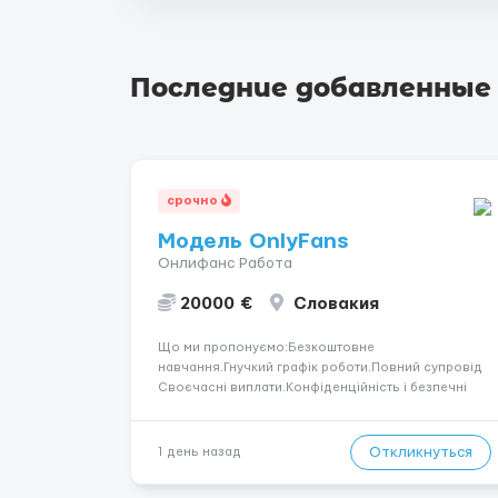
Последние добавленные
срочно
Модель OnlyFans
Онлифанс Работа
20000 €
Словакия
Що ми пропонуємо:Безкоштовне
навчання.Гнучкий графік роботи.Повний супровід
Своєчасні виплати.Конфіденційність і безпечні
умови співпраці.Вимоги:Вік від 18
років.Відповідальність.Бажання працювати та
розвиватися.Досвід не обов’язковий.Якщо вас
Откликнуться
1 день назад
зацікавила вакансія — залишайте відгук, і ми
зв’яжемося ...