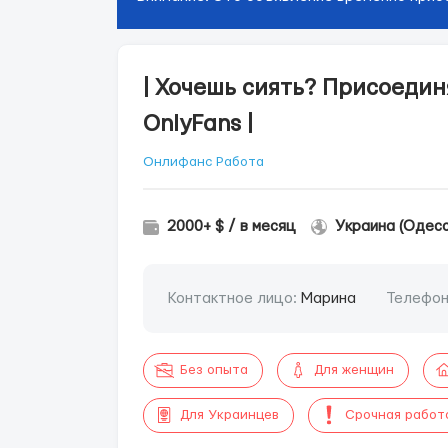
| Хочешь сиять? Присоедин
OnlyFans |
Онлифанс Работа
2000+ $ / в месяц
Украина (Одесс
Контактное лицо:
Марина
Телефо
Без опыта
Для женщин
Для Украинцев
Срочная работ