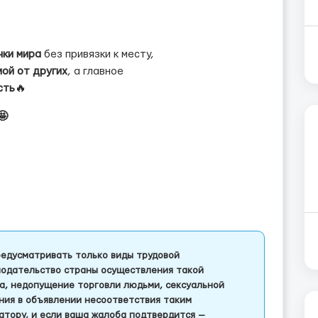
чки мира
без привязки к месту,
ой от других
, а главное
сть
🔥
🤩
едусматривать только виды трудовой
одательство страны осуществления такой
а, недопущение торговли людьми, сексуальной
ления в объявлении несоответствия таким
тору, и если ваша жалоба подтвердится —