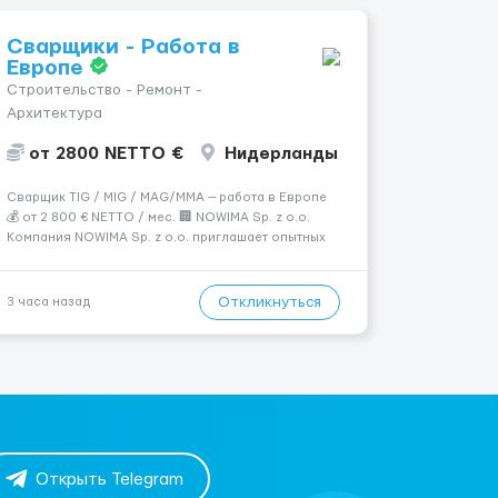
Сварщики - Работа в
Европе
Строительство - Ремонт -
Архитектура
от 2800 NETTO €
Нидерланды
Сварщик TIG / MIG / MAG/MMA — работа в Европе
💰 от 2 800 € NETTO / мес. 🏢 NOWIMA Sp. z o.o.
Компания NOWIMA Sp. z o.o. приглашает опытных
сварщиков на промышленные объекты и заводы в
странах Европы: Польша, Германия, Бельгия,
Нидерланды, Италия, Швеция, Франция. Мы
Откликнуться
3 часа назад
гарантиру...
Открыть Telegram