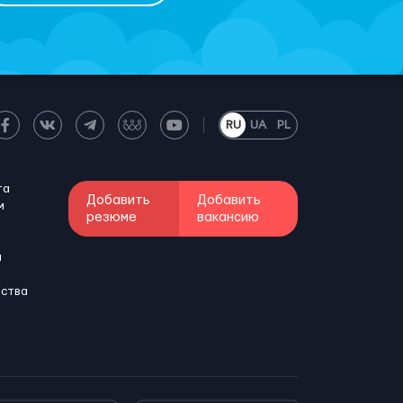
RU
UA
PL
та
Добавить
Добавить
м
резюме
вакансию
и
бства