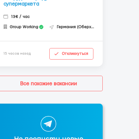
супермаркета
13€ / час
Group Working
Германия (Оберхаузен)
Откликнуться
15 часов назад
Все похожие вакансии
Не пропусти новые