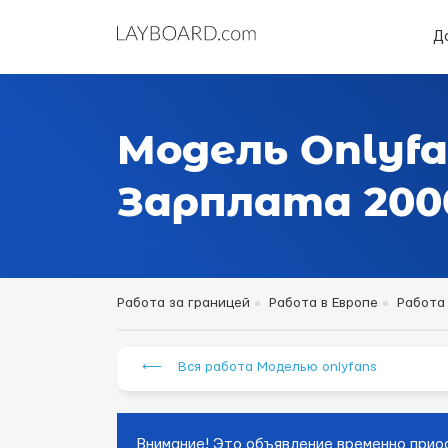
Д
Модель Onlyfa
Зарплата 2000
Работа за границей
Работа в Европе
Работа
⟵ Вся работа Моделью onlyfans
Внимание! Это объявление временно прио