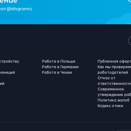
чение
ал @slivgramru
стройству
Работа в Польше
Публичная офер
Работа в Германии
Как мы проверяе
раницей
Работа в Чехии
работодателей
Отказ от
ий
ответственност
Современное
утверждение ра
Политика жалоб
Кодекс этики