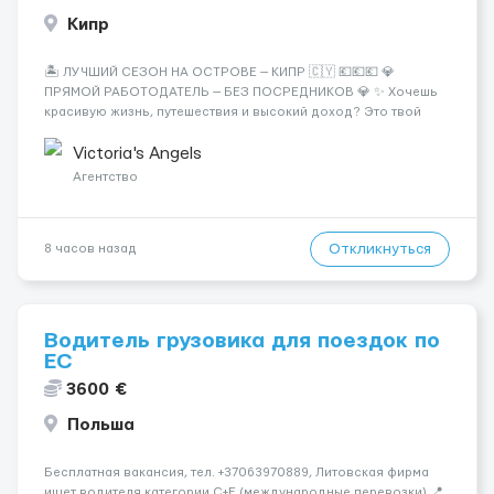
Кипр
🏝️ ЛУЧШИЙ СЕЗОН НА ОСТРОВЕ — КИПР 🇨🇾 💶💶💶 💎
ПРЯМОЙ РАБОТОДАТЕЛЬ — БЕЗ ПОСРЕДНИКОВ 💎 ✨ Хочешь
красивую жизнь, путешествия и высокий доход? Это твой
шанс изменить всё уже сейчас. 🔥 ПОЧЕМУ ИМЕННО МЫ: —
Опытная команда с годами практики — Стабильный поток
Victoria's Angels
клиентов (без ...
Агентство
Откликнуться
8 часов назад
Водитель грузовика для поездок по
ЕС
3600 €
Польша
Бесплатная вакансия, тел. +37063970889, Литовская фирма
ищет водителя категории C+E (международные перевозки) 📍