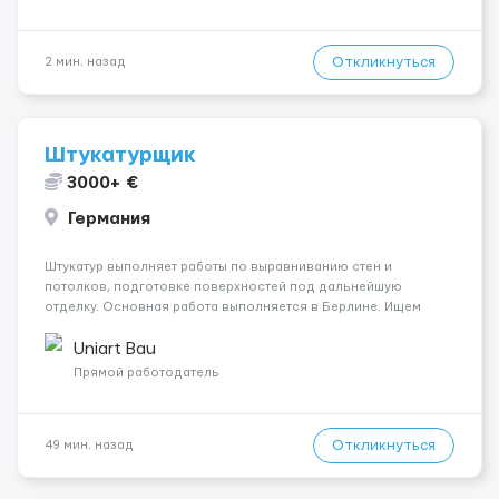
Откликнуться
2 мин. назад
Штукатурщик
3000+ €
Германия
Штукатур выполняет работы по выравниванию стен и
потолков, подготовке поверхностей под дальнейшую
отделку. Основная работа выполняется в Берлине. Ищем
профессионалов на месте, приглашения делаем только для
специалистов с подтверждённым опытом и портфолио.
Uniart Bau
Обязанности Подготовка оснований ...
Прямой работодатель
Откликнуться
49 мин. назад