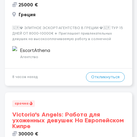
25000 €
Греция
🇬🇷💎 ЭЛИТНОЕ ЭСКОРТ-АГЕНТСТВО В ГРЕЦИИ 💎🇬🇷 ТУР 15
ДНЕЙ ОТ 8000-10000€ 🔹 Приглашает привлекательных
девушек на высокооплачиваемую работу в солнечной
Греции! 🔹 Если ты любишь подарки, комфорт, внимание и
хорошие деньги 💶 — это предложение для тебя! 🔹
EscortAthena
Требования: ✔️ Возраст от ...
Агентство
Откликнуться
8 часов назад
срочно
Victoria's Angels: Работа для
ухоженных девушек На Европейском
Кипре
30000 €