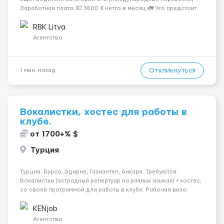
Заработная плата: 💶 3600 € нетто в месяц 🚛 Что предстоит
делать: Международные перевозки на тентах и
рефрижераторах. В среднем 400–500 км в день. Погрузки и
RBK Litva
разгрузки...
Агентство
Откликнуться
1 мин. назад
Вокалистки, хостес для работы в
клубе.
от 1700+% $
Турция
Турция: Бурса, Эдирне, Газиантеп, Анкара. Требуются:
Вокалистки (эстрадный репертуар на разных языках) + хостеc,
со своей программой для работы в клубе. Рабочая виза.
Контракт от четырех месяцев до года. Короткий контракт от
одного до трех месяцев. Мед. страховка. Высокая зарплат...
KENjob
Агентство