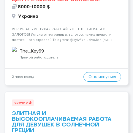
8000-10000 $
Украина
ВЕРНУЛАСЬ ИЗ ТУРА? РАБОТАЙ В ЦЕНТРЕ КИЕВА БЕЗ
ЗАЛОГОВ! Устала от заграницы, залогов, чужих правил и
постоянного стресса? Telegram: @KyivExclusiveJob (пиши
сюда!) Мы предлагаем совсем другие условия: Работа в
самом центре Киева Можно работать в эскорте или в
The_Key69
эротическом массаже (н...
Прямой работодатель
Откликнуться
2 часа назад
срочно
ЭЛИТНАЯ И
ВЫСОКООПЛАЧИВАЕМАЯ РАБОТА
ДЛЯ ДЕВУШЕК В СОЛНЕЧНОЙ
ГРЕЦИИ