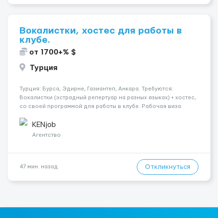
Вокалистки, хостес для работы в
клубе.
от 1700+% $
Турция
Турция: Бурса, Эдирне, Газиантеп, Анкара. Требуются:
Вокалистки (эстрадный репертуар на разных языках) + хостеc,
со своей программой для работы в клубе. Рабочая виза.
Контракт от четырех месяцев до года. Короткий контракт от
одного до трех месяцев. Мед. страховка. Высокая зарплат...
KENjob
Агентство
Откликнуться
47 мин. назад