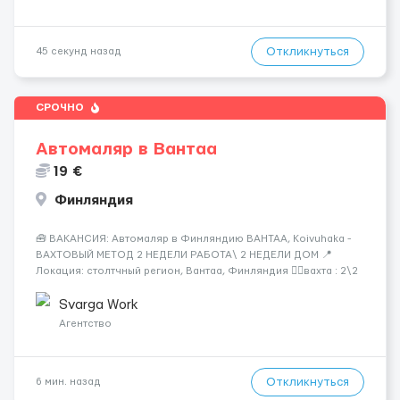
Откликнуться
45 секунд назад
СРОЧНО
Автомаляр в Вантаа
19 €
Финляндия
🧰 ВАКАНСИЯ: Автомаляр в Финляндию ВАНТАА, Koivuhaka -
ВАХТОВЫЙ МЕТОД 2 НЕДЕЛИ РАБОТА\ 2 НЕДЕЛИ ДОМ 📍
Локация: столтчный регион, Вантаа, Финляндия 👌🏻вахта : 2\2
недели 📅 Старт: как только вас утверждают 💶 Зарплата: 19 €/
час брутто 🏠 Жильё: предоставляется БЕСПЛАТНО 📞
Svarga Work
Контакт: +3725672...
Агентство
Откликнуться
6 мин. назад