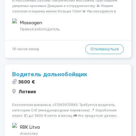
В Массажные салоны тантрических массажей, приглашаем
увереных красивых Девушек к сотрудничеству. 💫 Нашим
салонам и нашему имени больше 13лет 💫 Мы находимся в
городе Берлин 💜Прямой работодатель 💙Большая
заработная плата 💚Мы гарантируем Наличие работы. Поток 💝
Massagen
incall / Out...
Прямой работодатель
Откликнуться
18 часов назад
Водитель дальнобойщик
3600 €
Латвия
Бесплатная ваканися, +37063970889; Требуется водитель
категории C+E (международные перевозки) 📍 Заработная
плата: 💶 до 3600 € нетто в месяц 🚛 Что предстоит делать:
Международные перевозки на тентах и рефрижераторах. В
среднем 400–500 км в день. Погр...
RBK Litva
Агентство