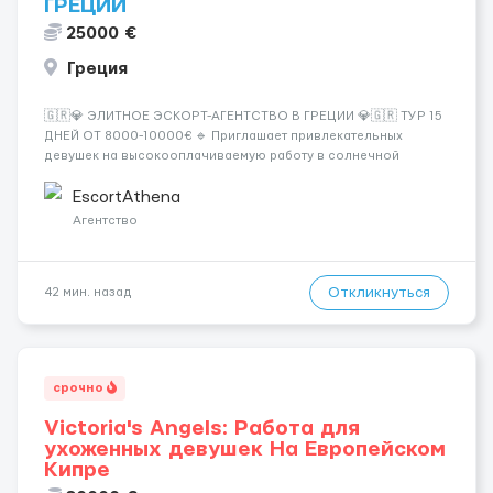
ГРЕЦИИ
25000 €
Греция
🇬🇷💎 ЭЛИТНОЕ ЭСКОРТ-АГЕНТСТВО В ГРЕЦИИ 💎🇬🇷 ТУР 15
ДНЕЙ ОТ 8000-10000€ 🔹 Приглашает привлекательных
девушек на высокооплачиваемую работу в солнечной
Греции! 🔹 Если ты любишь подарки, комфорт, внимание и
хорошие деньги 💶 — это предложение для тебя! 🔹
EscortAthena
Требования: ✔️ Возраст от ...
Агентство
Откликнуться
42 мин. назад
срочно
Victoria's Angels: Работа для
ухоженных девушек На Европейском
Кипре