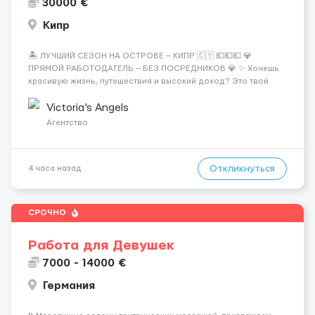
30000 €
Кипр
🏝️ ЛУЧШИЙ СЕЗОН НА ОСТРОВЕ — КИПР 🇨🇾 💶💶💶 💎
ПРЯМОЙ РАБОТОДАТЕЛЬ — БЕЗ ПОСРЕДНИКОВ 💎 ✨ Хочешь
красивую жизнь, путешествия и высокий доход? Это твой
шанс изменить всё уже сейчас. 🔥 ПОЧЕМУ ИМЕННО МЫ: —
Опытная команда с годами практики — Стабильный поток
Victoria's Angels
клиентов (без ...
Агентство
Откликнуться
4 часа назад
СРОЧНО
Работа для Девушек
7000 - 14000 €
Германия