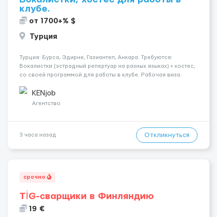
клубе.
от 1700+% $
Турция
Турция: Бурса, Эдирне, Газиантеп, Анкара. Требуются:
Вокалистки (эстрадный репертуар на разных языках) + хостеc,
со своей программой для работы в клубе. Рабочая виза.
Контракт от четырех месяцев до года. Короткий контракт от
одного до трех месяцев. Мед. страховка. Высокая зарплат...
KENjob
Агентство
Откликнуться
3 часа назад
срочно
TİG-сварщики в Финляндию
19 €