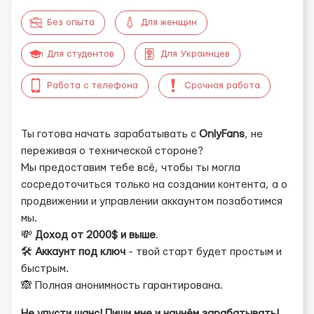
Без опыта
Для женщин
Для студентов
Для Украинцев
Работа с телефона
Срочная работа
Ты готова начать зарабатывать с
OnlyFans
, не
переживая о технической стороне?
Мы предоставим тебе всё, чтобы ты могла
сосредоточиться только на создании контента, а о
продвижении и управлении аккаунтом позаботимся
мы.
💸
Доход от 2000$ и выше
.
🛠
Аккаунт под ключ
- твой старт будет простым и
быстрым.
🙈 Полная анонимность гарантирована.
Не упусти шанс! Пиши мне и начнём зарабатывать!