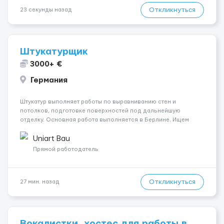
Откликнуться
23 секунды назад
Штукатурщик
3000+ €
Германия
Штукатур выполняет работы по выравниванию стен и
потолков, подготовке поверхностей под дальнейшую
отделку. Основная работа выполняется в Берлине. Ищем
профессионалов на месте, приглашения делаем только для
специалистов с подтверждённым опытом и портфолио.
Uniart Bau
Обязанности Подготовка оснований ...
Прямой работодатель
Откликнуться
27 мин. назад
Вокалистки, хостес для работы в