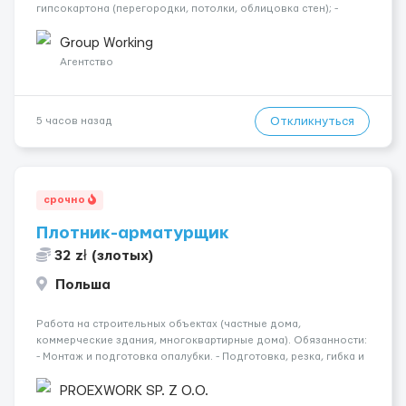
гипсокартона (перегородки, потолки, облицовка стен); -
Подготовка поверхностей под отделку; - Выполнение
малярных работ (шпатлевка, грунтовка, покраска); -
Group Working
Штукатурные работы ...
Агентство
Откликнуться
5 часов назад
срочно
Плотник-арматурщик
32 zł (злотых)
Польша
Работа на строительных объектах (частные дома,
коммерческие здания, многоквартирные дома). Обязанности:
- Монтаж и подготовка опалубки. - Подготовка, резка, гибка и
монтаж арматуры согласно технической документации. -
Связка арматурных стержней. - Заливка бетона. - Демонтаж
PROEXWORK SP. Z O.O.
опалубки после за...