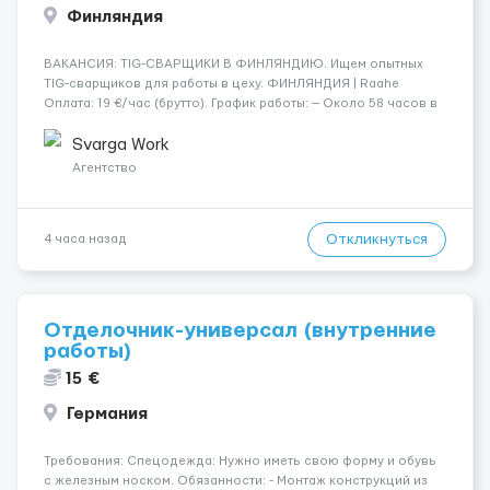
Финляндия
​​ВАКАНСИЯ: TIG-СВАРЩИКИ В ФИНЛЯНДИЮ. Ищем опытных
TIG-сварщиков для работы в цеху. ФИНЛЯНДИЯ | Raahe
Оплата: 19 €/час (брутто). График работы: — Около 58 часов в
неделю гарантированно. — Возможны дополнительные
переработки. Дата начала: — Как можно скорее....
Svarga Work
Агентство
Откликнуться
4 часа назад
Отделочник-универсал (внутренние
работы)
15 €
Германия
Требования: Спецодежда: Нужно иметь свою форму и обувь
с железным носком. Обязанности: - Монтаж конструкций из