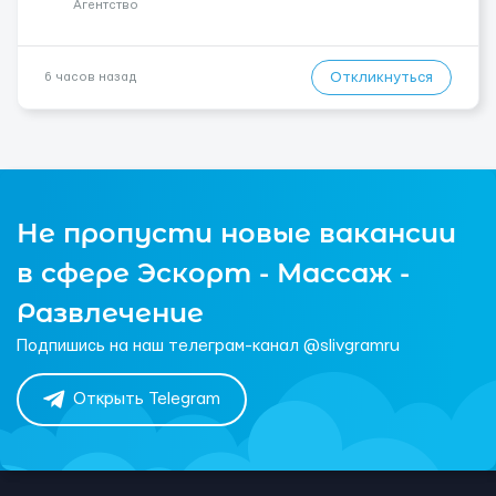
Агентство
Откликнуться
6 часов назад
Не пропусти новые вакансии
в сфере Эскорт - Массаж -
Развлечение
Подпишись на наш телеграм-канал @slivgramru
Открыть Telegram