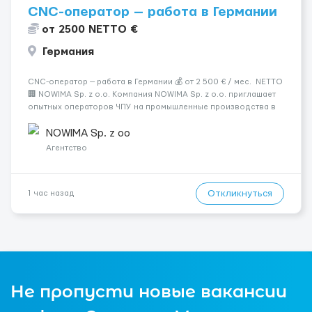
CNC-оператор — работа в Германии
от 2500 NETTO €
Германия
CNC-оператор — работа в Германии 💰 от 2 500 € / мес. NETTO
🏢 NOWIMA Sp. z o.o. Компания NOWIMA Sp. z o.o. приглашает
опытных операторов ЧПУ на промышленные производства в
Германии. Прямой контракт. Стабильная загрузка.
Проживание, оформление и билеты — за счёт компани...
NOWIMA Sp. z oo
Агентство
Откликнуться
1 час назад
Не пропусти новые вакансии