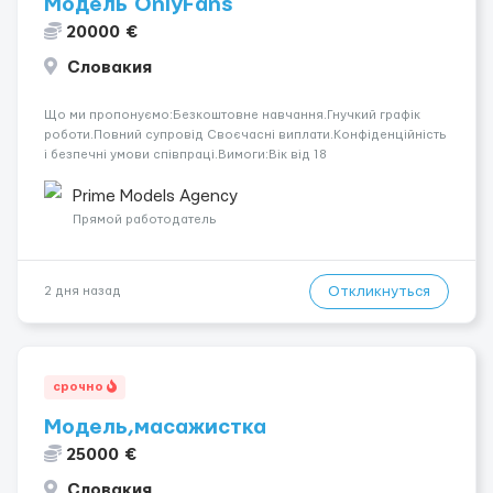
Модель OnlyFans
20000 €
Словакия
Що ми пропонуємо:Безкоштовне навчання.Гнучкий графік
роботи.Повний супровід Своєчасні виплати.Конфіденційність
і безпечні умови співпраці.Вимоги:Вік від 18
років.Відповідальність.Бажання працювати та
розвиватися.Досвід не обов’язковий.Якщо вас зацікавила
Prime Models Agency
вакансія — залишайте відгук, і ми зв’яжемося ...
Прямой работодатель
Откликнуться
2 дня назад
срочно
Модель,масажистка
25000 €
Словакия