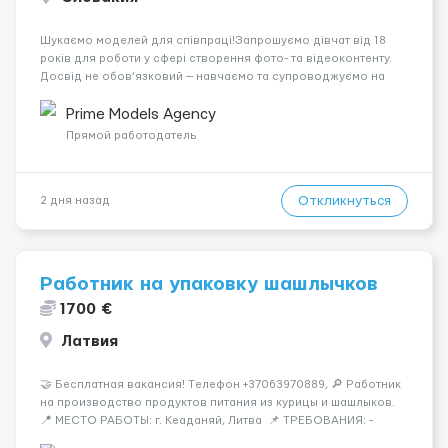
Шукаємо моделей для співпраці!Запрошуємо дівчат від 18
років для роботи у сфері створення фото- та відеоконтенту.
Досвід не обов’язковий — навчаємо та супроводжуємо на
всіх етапах. Пропонуємо гнучкий графік, стабільний дохід,
конфіденційність і професійну підтримку. Працюємо офіційно,
Prime Models Agency
поважаємо особ...
Прямой работодатель
Откликнуться
2 дня назад
Работник на упаковку шашлычков
1700 €
Латвия
🤝 Бесплатная вакансия! Tелефон +37063970889, 🔎 Работник
на производство продуктов питания из курицы и шашлыков.
📍 МЕСТО РАБОТЫ: г. Кеаданяй, Литва 📌 ТРЕБОВАНИЯ: -
Женщины и Мужчины возраст 18-60 лет - опыт работы НЕ