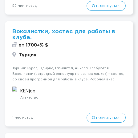
Откликнуться
55 мин. назад
Вокалистки, хостес для работы в
клубе.
от 1700+% $
Турция
Турция: Бурса, Эдирне, Газиантеп, Анкара. Требуются:
Вокалистки (эстрадный репертуар на разных языках) + хостеc,
со своей программой для работы в клубе. Рабочая виза.
Контракт от четырех месяцев до года. Короткий контракт от
одного до трех месяцев. Мед. страховка. Высокая зарплат...
KENjob
Агентство
Откликнуться
1 час назад