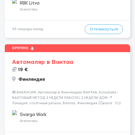
нужен 📆 ГРАФИК РАБОТЫ: - ПН по ВС, выходные плавающие
RBK Litva
&n...
Агентство
Откликнуться
33 секунды назад
СРОЧНО
Автомаляр в Вантаа
19 €
Финляндия
🧰 ВАКАНСИЯ: Автомаляр в Финляндию ВАНТАА, Koivuhaka -
ВАХТОВЫЙ МЕТОД 2 НЕДЕЛИ РАБОТА\ 2 НЕДЕЛИ ДОМ 📍
Локация: столтчный регион, Вантаа, Финляндия 👌🏻вахта : 2\2
недели 📅 Старт: как только вас утверждают 💶 Зарплата: 19 €/
час брутто 🏠 Жильё: предоставляется БЕСПЛАТНО 📞
Svarga Work
Контакт: +3725672...
Агентство