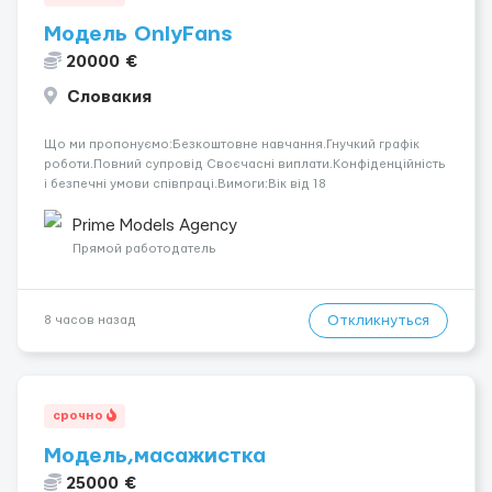
Модель OnlyFans
20000 €
Словакия
Що ми пропонуємо:Безкоштовне навчання.Гнучкий графік
роботи.Повний супровід Своєчасні виплати.Конфіденційність
і безпечні умови співпраці.Вимоги:Вік від 18
років.Відповідальність.Бажання працювати та
розвиватися.Досвід не обов’язковий.Якщо вас зацікавила
Prime Models Agency
вакансія — залишайте відгук, і ми зв’яжемося ...
Прямой работодатель
Откликнуться
8 часов назад
срочно
Модель,масажистка
25000 €