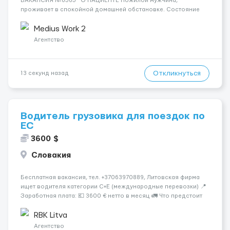
ВАКАНСИЯ №6565 О ПАЦИЕНТЕ Пожилой мужчина,
проживает в спокойной домашней обстановке. Состояние
стабильное, ориентирован, нуждается в помощи в
повседневной жизни. СОСТОЯНИЕ И УХОД Требуется
Medius Work 2
базовый уход, помощь с гиги...
Агентство
Откликнуться
13 секунд назад
Водитель грузовика для поездок по
ЕС
3600 $
Словакия
Бесплатная вакансия, тел. +37063970889, Литовская фирма
ищет водителя категории C+E (международные перевозки) 📍
Заработная плата: 💶 3600 € нетто в месяц 🚛 Что предстоит
делать: Международные перевозки на тентах и
рефрижераторах. В среднем 400–500 км в день. Погрузки и
RBK Litva
разгрузки...
Агентство