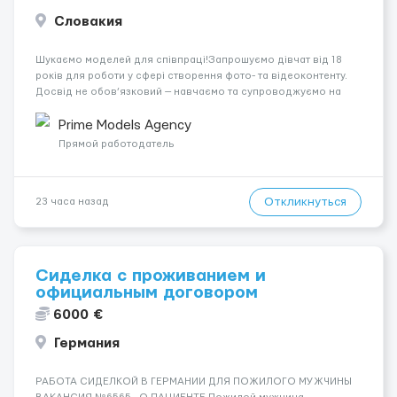
Словакия
Шукаємо моделей для співпраці!Запрошуємо дівчат від 18
років для роботи у сфері створення фото- та відеоконтенту.
Досвід не обов’язковий — навчаємо та супроводжуємо на
всіх етапах. Пропонуємо гнучкий графік, стабільний дохід,
конфіденційність і професійну підтримку. Працюємо офіційно,
Prime Models Agency
поважаємо особ...
Прямой работодатель
Откликнуться
23 часа назад
Сиделка с проживанием и
официальным договором
6000 €
Германия
РАБОТА СИДЕЛКОЙ В ГЕРМАНИИ ДЛЯ ПОЖИЛОГО МУЖЧИНЫ