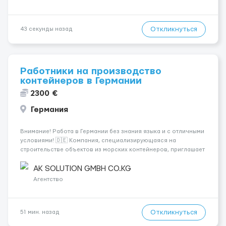
Откликнуться
43 секунды назад
Работники на производство
контейнеров в Германии
2300 €
Германия
Внимание! Работа в Германии без знания языка и с отличными
условиями! 🇩🇪 Компания, специализирующаяся на
строительстве объектов из морских контейнеров, приглашает
специалистов на следующие позиции: - Электрики 💡 -
Монтажники ⚒ - Плиточники 🪜 - Сантехники 🚰 - Сварщики 🔧 -
AK SOLUTION GMBH CO.KG
Маляры 🎨 - Садовни...
Агентство
Откликнуться
51 мин. назад