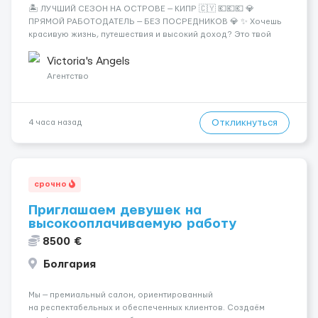
🏝️ ЛУЧШИЙ СЕЗОН НА ОСТРОВЕ — КИПР 🇨🇾 💶💶💶 💎
ПРЯМОЙ РАБОТОДАТЕЛЬ — БЕЗ ПОСРЕДНИКОВ 💎 ✨ Хочешь
красивую жизнь, путешествия и высокий доход? Это твой
шанс изменить всё уже сейчас. 🔥 ПОЧЕМУ ИМЕННО МЫ: —
Опытная команда с годами практики — Стабильный поток
Victoria's Angels
клиентов (без ...
Агентство
Откликнуться
4 часа назад
срочно
Приглашаем девушек на
высокооплачиваемую работу
8500 €
Болгария
Мы — премиальный салон, ориентированный
на респектабельных и обеспеченных клиентов. Создаём