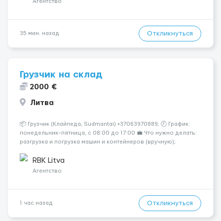
Агентство
Откликнуться
35 мин. назад
Грузчик на склад
2000 €
Литва
📦 Грузчик (Клайпеда, Sudmantai) +37063970889; 🕗 График:
понедельник–пятница, с 08:00 до 17:00 💼 Что нужно делать:
разгрузка и погрузка машин и контейнеров (вручную);
сортировка товара; поддержание порядка на складе;
выполнение других поручений заведующего складом. ✅
RBK Litva
Требования: ...
Агентство
Откликнуться
1 час назад