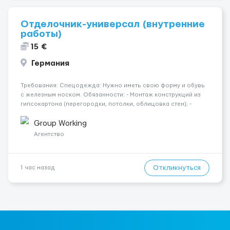
Отделочник-универсал (внутренние
работы)
15 €
Германия
Требования: Спецодежда: Нужно иметь свою форму и обувь
с железным носком. Обязанности: - Монтаж конструкций из
гипсокартона (перегородки, потолки, облицовка стен); -
Подготовка поверхностей под отделку; - Выполнение
малярных работ (шпатлевка, грунтовка, покраска); -
Group Working
Штукатурные работы ...
Агентство
Откликнуться
1 час назад