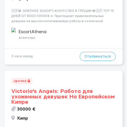
🇬🇷💎 ЭЛИТНОЕ ЭСКОРТ-АГЕНТСТВО В ГРЕЦИИ 💎🇬🇷 ТУР 15
ДНЕЙ ОТ 8000-10000€ 🔹 Приглашает привлекательных
девушек на высокооплачиваемую работу в солнечной
Греции! 🔹 Если ты любишь подарки, комфорт, внимание и
хорошие деньги 💶 — это предложение для тебя! 🔹
EscortAthena
Требования: ✔️ Возраст от ...
Агентство
Откликнуться
3 часа назад
срочно
Victoria's Angels: Работа для
ухоженных девушек На Европейском
Кипре
30000 €
Кипр