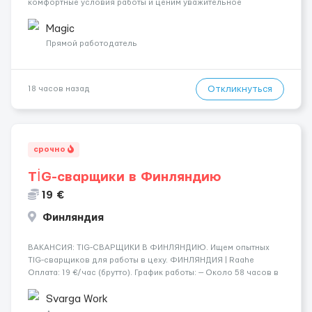
комфортные условия работы и ценим уважительное
отношение к каждой сотруднице. Что мы предлагаем:
💎 Высокий доход — от 2000 € в неделю и выше 💎 Честная
Magic
сис...
Прямой работодатель
Откликнуться
18 часов назад
срочно
TİG-сварщики в Финляндию
19 €
Финляндия
​​ВАКАНСИЯ: TIG-СВАРЩИКИ В ФИНЛЯНДИЮ. Ищем опытных
TIG-сварщиков для работы в цеху. ФИНЛЯНДИЯ | Raahe
Оплата: 19 €/час (брутто). График работы: — Около 58 часов в
неделю гарантированно. — Возможны дополнительные
переработки. Дата начала: — Как можно скорее....
Svarga Work