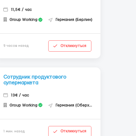
11,5€ / час
Group Working
Германия (Берлин)
Откликнуться
9 часов назад
Сотрудник продуктового
супермаркета
13€ / час
Group Working
Германия (Оберхаузен)
Откликнуться
1 мин. назад