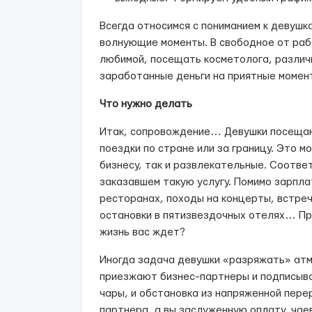
Всегда относимся с пониманием к девушк
волнующие моменты. В свободное от раб
любимой, посещать косметолога, различ
заработанные деньги на приятные момен
Что нужно делать
Итак, сопровождение… Девушки посещаю
поездки по стране или за границу. Это м
бизнесу, так и развлекательные. Соотве
заказавшем такую услугу. Помимо зарпла
ресторанах, походы на концерты, встреч
остановки в пятизвездочных отелях… Пр
жизнь вас ждет?
Иногда задача девушки «разряжать» атм
приезжают бизнес-партнеры и подписыв
чары, и обстановка из напряженной пере
партнера, а вы заслуженную оплату, чае