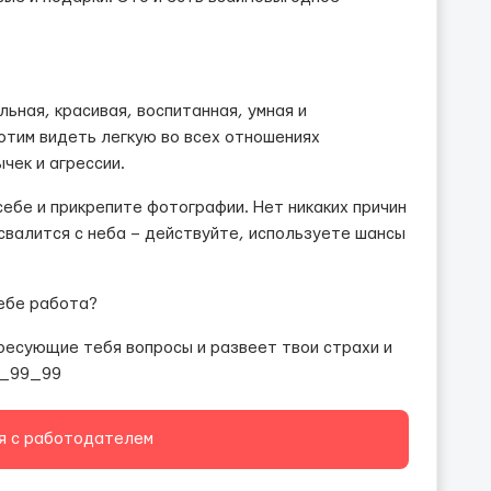
ьная, красивая, воспитанная, умная и
хотим видеть легкую во всех отношениях
чек и агрессии.
себе и прикрепите фотографии. Нет никаких причин
 свалится с неба – действуйте, используете шансы
ебе работа?
ресующие тебя вопросы и развеет твои страхи и
8_99_99
я с работодателем