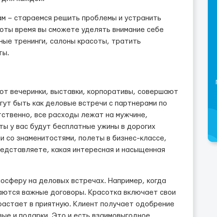
ам – стараемся решить проблемы и устранить
оты время вы сможете уделять внимание себе
ные тренинги, салоны красоты, тратить
ты.
т вечеринки, выставки, корпоративы, совершают
огут быть как деловые встречи с партнерами по
тственно, все расходы лежат на мужчине,
ты у вас будут бесплатные ужины в дорогих
и со знаменитостями, полеты в бизнес-классе,
едставляете, какая интересная и насыщенная
осферу на деловых встречах. Например, когда
аются важные договоры. Красотка включает свои
растает в приятную. Клиент получает одобрение
вые и подарки. Это и есть взаимовыгодное