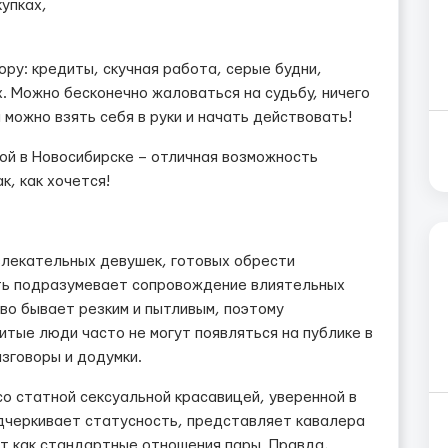
упках,
ору: кредиты, скучная работа, серые будни,
х. Можно бесконечно жаловаться на судьбу, ничего
а можно взять себя в руки и начать действовать!
ой в Новосибирске – отличная возможность
к, как хочется!
влекательных девушек, готовых обрести
ть подразумевает сопровождение влиятельных
во бывает резким и пытливым, поэтому
итые люди часто не могут появляться на публике в
зговоры и додумки.
со статной сексуальной красавицей, уверенной в
одчеркивает статусность, представляет кавалера
ит как стандартные отношения пары. Правда,