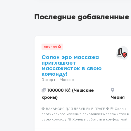
Последние добавленные
срочно
Салон эро массажа
приглашает
массажисток в свою
команду!
Эскорт - Массаж
100000 Kč (Чешские
кроны)
Чехия
💎 ВАКАНСИЯ ДЛЯ ДЕВУШЕК В ПРАГЕ 💎 🌸 Салон
эротического массажа приглашает массажисток в
свою команду! 🌸 Хочешь работать в комфортной
атмосфере, иметь высокий доход и
самостоятельно выбирать удобный график? Тогда