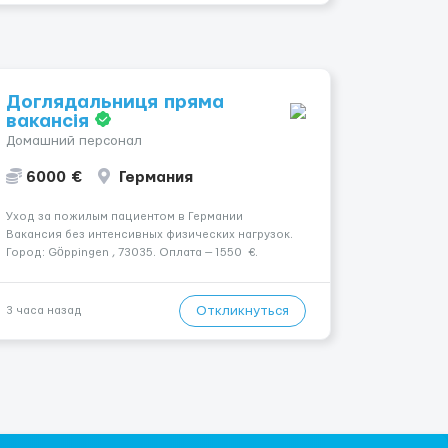
Доглядальниця пряма
вакансія
Домашний персонал
6000 €
Германия
Уход за пожилым пациентом в Германии
Вакансия без интенсивных физических нагрузок.
Город: Göppingen , 73035. Оплата — 1550 €.
Подопечный: за чоловіком. Мобильность:
Мобільний. Психологическое состояние:
Початкова стадія деменції. Ночной уход: ...
Откликнуться
3 часа назад