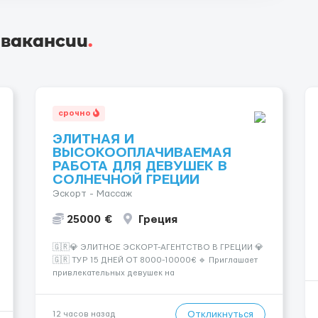
 вакансии
.
срочно
ЭЛИТНАЯ И
ВЫСОКООПЛАЧИВАЕМАЯ
РАБОТА ДЛЯ ДЕВУШЕК В
СОЛНЕЧНОЙ ГРЕЦИИ
Эскорт - Массаж
25000 €
Греция
🇬🇷💎 ЭЛИТНОЕ ЭСКОРТ-АГЕНТСТВО В ГРЕЦИИ 💎
🇬🇷 ТУР 15 ДНЕЙ ОТ 8000-10000€ 🔹 Приглашает
привлекательных девушек на
высокооплачиваемую работу в солнечной Греции!
🔹 Если ты любишь подарки, комфорт, внимание и
хорошие деньги 💶 — это предложение для тебя! 🔹
Откликнуться
12 часов назад