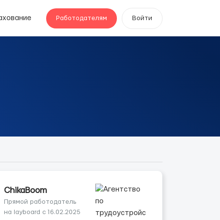
ахование
Работодателям
Войти
ChikaBoom
Прямой работодатель
на layboard с 16.02.2025