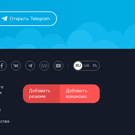
Открыть Telegram
RU
UA
PL
та
Добавить
Добавить
м
резюме
вакансию
и
бства