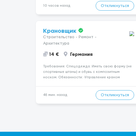
мы ждём именно тебя! 💆‍♀️✨ 💰 ЧТО МЫ ПРЕДЛАГАЕМ:
Откликнуться
10 часов назад
🔥 Доход от 4 000 €...
Крановщик
Строительство - Ремонт -
Архитектура
14 €
Германия
Требования: Спецодежда: Иметь свою форму (не
спортивные штаны) и обувь с композитным
носком. Обязанности: -Управление краном
-Выполнение подъемно-транспортных работ на
строительных объектах, -Соблюдение правил и
инструкций по безопасности. -Опыт управления
Откликнуться
46 мин. назад
различными типами кранов (моб...