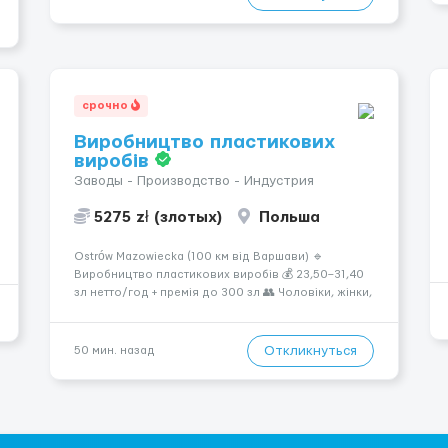
Требования: ✔️ Возраст от ...
срочно
Виробництво пластикових
виробів
Заводы - Производство - Индустрия
5275 zł (злотых)
Польша
Ostrów Mazowiecka (100 км від Варшави) 🔹
Виробництво пластикових виробів 💰 23,50–31,40
зл нетто/год + премія до 300 зл 👥 Чоловіки, жінки,
сімейні пари (18–55 років) 🕒 Робота у 2–3 зміни 🏠
Житло — 650 зл/міс. Компенсація за власне житло
— 400 зл. 📦 Обов...
Откликнуться
50 мин. назад