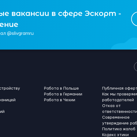
е вакансии в сфере Эскорт -
чение
ал @slivgramru
стройству
Работа в Польше
Публичная офер
Работа в Германии
Как мы проверяе
раницей
Работа в Чехии
работодателей
Отказ от
ий
ответственност
Современное
утверждение ра
Политика жалоб
Кодекс этики