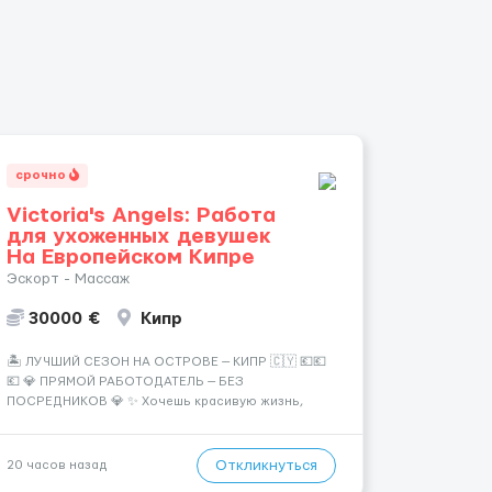
срочно
Victoria's Angels: Работа
для ухоженных девушек
На Европейском Кипре
Эскорт - Массаж
30000 €
Кипр
🏝️ ЛУЧШИЙ СЕЗОН НА ОСТРОВЕ — КИПР 🇨🇾 💶💶
💶 💎 ПРЯМОЙ РАБОТОДАТЕЛЬ — БЕЗ
ПОСРЕДНИКОВ 💎 ✨ Хочешь красивую жизнь,
путешествия и высокий доход? Это твой шанс
изменить всё уже сейчас. 🔥 ПОЧЕМУ ИМЕННО МЫ:
— Опытная команда с годами практики —
Откликнуться
20 часов назад
Стабильный поток клиентов (без ...