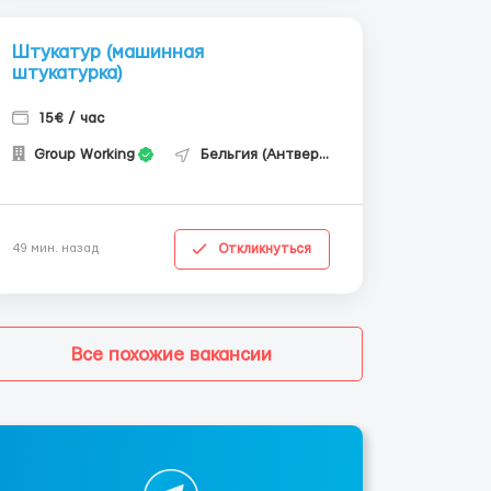
Штукатур (машинная
штукатурка)
15€ / час
Group Working
Бельгия (Антверпен)
Откликнуться
49 мин. назад
Все похожие вакансии