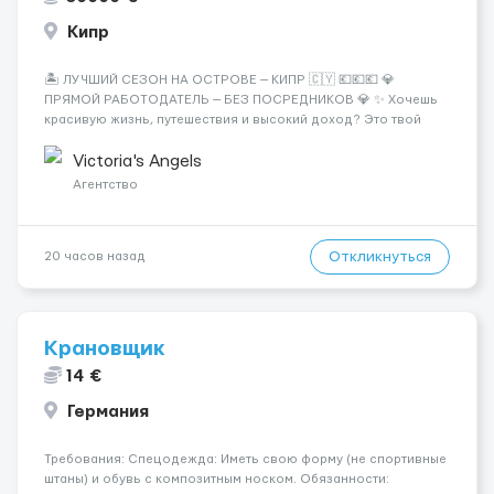
Кипр
🏝️ ЛУЧШИЙ СЕЗОН НА ОСТРОВЕ — КИПР 🇨🇾 💶💶💶 💎
ПРЯМОЙ РАБОТОДАТЕЛЬ — БЕЗ ПОСРЕДНИКОВ 💎 ✨ Хочешь
красивую жизнь, путешествия и высокий доход? Это твой
шанс изменить всё уже сейчас. 🔥 ПОЧЕМУ ИМЕННО МЫ: —
Опытная команда с годами практики — Стабильный поток
Victoria's Angels
клиентов (без ...
Агентство
Откликнуться
20 часов назад
Крановщик
14 €
Германия
Требования: Спецодежда: Иметь свою форму (не спортивные
штаны) и обувь с композитным носком. Обязанности: