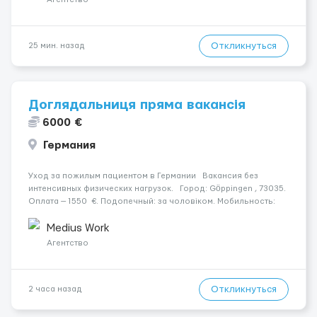
Откликнуться
25 мин. назад
Доглядальниця пряма вакансія
6000 €
Германия
Уход за пожилым пациентом в Германии Вакансия без
интенсивных физических нагрузок. Город: Göppingen , 73035.
Оплата — 1550 €. Подопечный: за чоловіком. Мобильность:
Мобільний. Психологическое состояние: Початкова стадія
деменції. Ночной уход: ...
Medius Work
Агентство
Откликнуться
2 часа назад