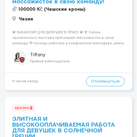
массажисток в свою команду!
100000 Kč (Чешские кроны)
Чехия
💎 ВАКАНСИЯ ДЛЯ ДЕВУШЕК В ПРАГЕ 💎 🌸 Салон
эротического массажа приглашает массажисток в свою
команду! 🌸 Хочешь работать в комфортной атмосфере, иметь
высокий доход и самостоятельно выбирать удобный график?
Тогда мы ждём именно тебя! 💆‍♀️✨ 💰 ЧТО МЫ ПРЕДЛАГАЕМ: 🔥
Tiffany
Доход от 4 000 €...
Прямой работодатель
Откликнуться
9 часов назад
срочно
ЭЛИТНАЯ И
ВЫСОКООПЛАЧИВАЕМАЯ РАБОТА
ДЛЯ ДЕВУШЕК В СОЛНЕЧНОЙ
ГРЕЦИИ