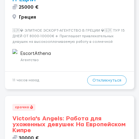
25000 €
Греция
🇬🇷💎 ЭЛИТНОЕ ЭСКОРТ-АГЕНТСТВО В ГРЕЦИИ 💎🇬🇷 ТУР 15
ДНЕЙ ОТ 8000-10000€ 🔹 Приглашает привлекательных
девушек на высокооплачиваемую работу в солнечной
Греции! 🔹 Если ты любишь подарки, комфорт, внимание и
хорошие деньги 💶 — это предложение для тебя! 🔹
EscortAthena
Требования: ✔️ Возраст от ...
Агентство
Откликнуться
11 часов назад
срочно
Victoria's Angels: Работа для
ухоженных девушек На Европейском
Кипре
30000 €