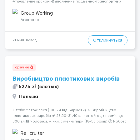
-Управление краном -Выполнение подъемно-транспортных
работ на строительных объектах, -Соблюдение правил и
инструкций по безопасности. -Опыт управления различными
Group Working
типами кранов (моб...
Агентство
Откликнуться
21 мин. назад
срочно
Виробництво пластикових виробів
5275 zł (злотых)
Польша
Ostrów Mazowiecka (100 км від Варшави) 🔹 Виробництво
пластикових виробів 💰 23,50–31,40 зл нетто/год + премія до
300 зл 👥 Чоловіки, жінки, сімейні пари (18–55 років) 🕒 Робота
у 2–3 зміни 🏠 Житло — 650 зл/міс. Компенсація за власне
житло — 400 зл. 📦 Обов...
Re_cruiter
Агентство