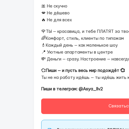
🎀 Не скучно
💋 Не дёшево
🔥 Не для всех
🌹ТЫ — красавица, и тебе ПЛАТЯТ за тво
🌈Комфорт, стиль, клиенты по типажам
💄Каждый день — как маленькое шоу
📍 Уютные апартаменты в центре
💸 Деньги — сразу. Настроение — навсегд
💞
Пиши — и пусть весь мир подождёт 💞
Ты не на работу идёшь — ты идёшь жить к
Пиши в телеграм: @Asya_llv2
Связатьс