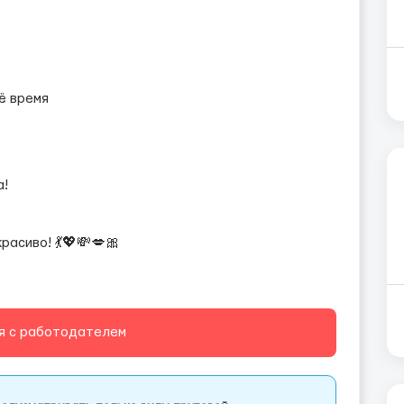
ё время
а!
расиво! 💃💖💸💋🎀
я с работодателем