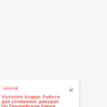
срочно
Victoria's Angels: Работа
для ухоженных девушек
На Европейском Кипре