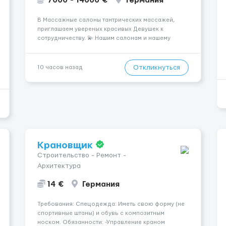
7000 - 14000 €
Германия
В Массажные салоны тантрических массажей,
приглашаем увереных красивых Девушек к
сотрудничеству. 💫 Нашим салонам и нашему
имени больше 13лет 💫 Мы находимся в городе
Берлин 💜Прямой работодатель 💙Большая
заработная плата 💚Мы гарантируем Наличие
Откликнуться
10 часов назад
работы. Поток 💝 incall / Out...
Крановщик
Строительство - Ремонт -
Архитектура
14 €
Германия
Требования: Спецодежда: Иметь свою форму (не
спортивные штаны) и обувь с композитным
носком. Обязанности: -Управление краном