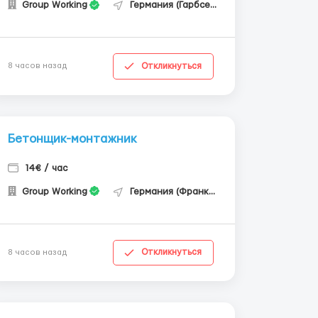
Group Working
Германия (Гарбсен)
Откликнуться
8 часов назад
Бетонщик-монтажник
14€ / час
Group Working
Германия (Франкфурт-на-Майне)
Откликнуться
8 часов назад