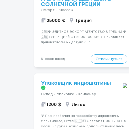
СОЛНЕЧНОЙ ГРЕЦИИ
Эскорт - Массаж
25000 €
Греция
🇬🇷💎 ЭЛИТНОЕ ЭСКОРТ-АГЕНТСТВО В ГРЕЦИИ 💎
🇬🇷 ТУР 15 ДНЕЙ ОТ 8000-10000€ 🔹 Приглашает
привлекательных девушек на
высокооплачиваемую работу в солнечной Греции!
🔹 Если ты любишь подарки, комфорт, внимание и
хорошие деньги 💶 — это предложение для тебя! 🔹
Откликнуться
8 часов назад
Требования: ✔️ Возраст от ...
Упаковщик индюшатины
Склад - Упаковка - Конвейер
1200 $
Литва
🦃 Разнорабочая на переработку индюшатины |
Мариямполе, Литва 🇱🇹 💶 Оплата: • 1100–1200 € в
месяц на руки • Возможны дополнительные часы