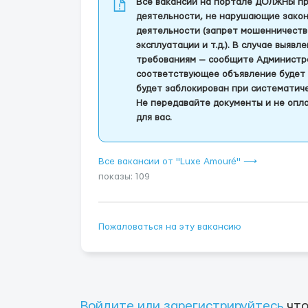
Все вакансии на портале ДОЛЖНЫ пр
деятельности, не нарушающие закон
деятельности (запрет мошенничеств
эксплуатации и т.д.). В случае выяв
требованиям — сообщите Администра
соответствующее объявление будет 
будет заблокирован при систематич
Не передавайте документы и не опла
для вас.
Все вакансии от "Luxe Amouré" ⟶
показы: 109
Пожаловаться на эту вакансию
Войдите или зарегистрируйтесь
что