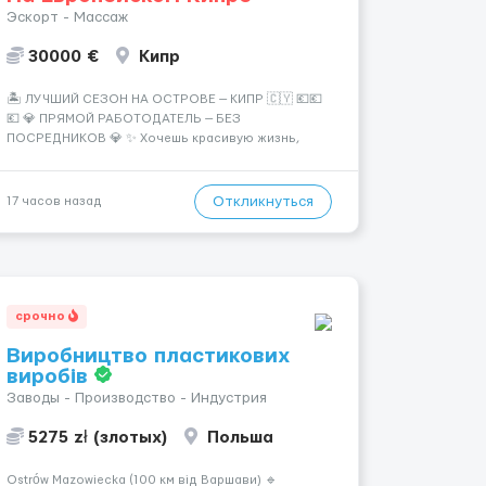
Эскорт - Массаж
30000 €
Кипр
🏝️ ЛУЧШИЙ СЕЗОН НА ОСТРОВЕ — КИПР 🇨🇾 💶💶
💶 💎 ПРЯМОЙ РАБОТОДАТЕЛЬ — БЕЗ
ПОСРЕДНИКОВ 💎 ✨ Хочешь красивую жизнь,
путешествия и высокий доход? Это твой шанс
изменить всё уже сейчас. 🔥 ПОЧЕМУ ИМЕННО МЫ:
— Опытная команда с годами практики —
Откликнуться
17 часов назад
Стабильный поток клиентов (без ...
срочно
Виробництво пластикових
виробів
Заводы - Производство - Индустрия
5275 zł (злотых)
Польша
Ostrów Mazowiecka (100 км від Варшави) 🔹