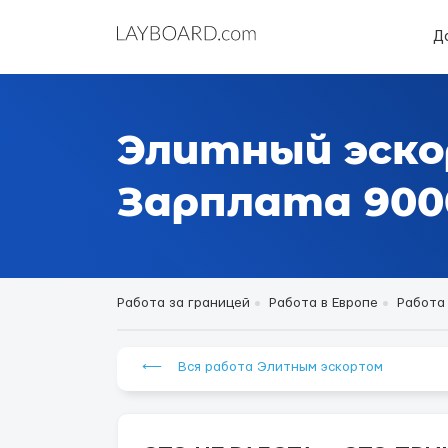
Д
Элитный эско
Зарплата 9000
Работа за границей
Работа в Европе
Работа
⟵ Вся работа Элитным эскортом