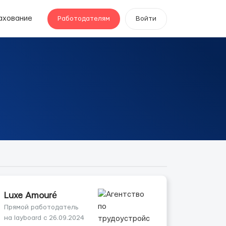
ахование
Работодателям
Войти
Luxe Amouré
Прямой работодатель
на layboard с 26.09.2024