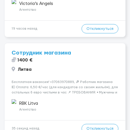
Опытная команда с годами практики — Стабильный поток
Victoria's Angels
клиентов (без ...
Агентство
Откликнуться
19 часов назад
Сотрудник магазина
1400 €
Литва
Бесплатная вакансия! +37063970889, 🔎 Работник магазина
💶 Оплата: 6,50 €/час (для кандидатов со своим жильём), для
остальных 6 евро чистыми в час 📌 ТРЕБОВАНИЯ: • Мужчины и
женщины • Без опыта работы • Ответственность и желание
работать &bul...
RBK Litva
Агентство
Откликнуться
35 секунд назад