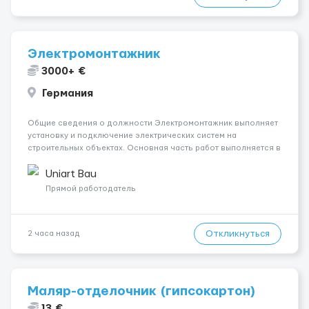
Электромонтажник
3000+ €
Германия
Общие сведения о должности Электромонтажник выполняет
установку и подключение электрических систем на
строительных объектах. Основная часть работ выполняется в
Берлине. Ищем профессионалов на месте, приглашения
делаем только для профессионалов с доказательным
Uniart Bau
портфолио Обязанности ...
Прямой работодатель
Откликнуться
2 часа назад
Маляр-отделочник (гипсокартон)
13 €