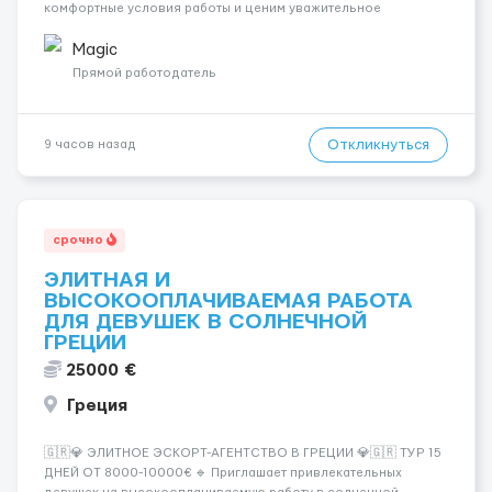
комфортные условия работы и ценим уважительное
отношение к каждой сотруднице. Что мы предлагаем:
💎 Высокий доход — от 2000 € в неделю и выше 💎 Честная
Magic
сис...
Прямой работодатель
Откликнуться
9 часов назад
срочно
ЭЛИТНАЯ И
ВЫСОКООПЛАЧИВАЕМАЯ РАБОТА
ДЛЯ ДЕВУШЕК В СОЛНЕЧНОЙ
ГРЕЦИИ
25000 €
Греция
🇬🇷💎 ЭЛИТНОЕ ЭСКОРТ-АГЕНТСТВО В ГРЕЦИИ 💎🇬🇷 ТУР 15
ДНЕЙ ОТ 8000-10000€ 🔹 Приглашает привлекательных