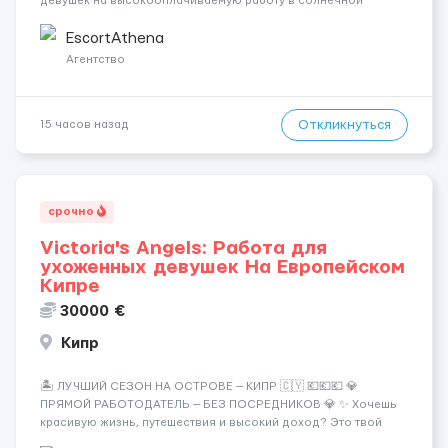
девушек на высокооплачиваемую работу в солнечной
Греции! 🔹 Если ты любишь подарки, комфорт, внимание и
хорошие деньги 💶 — это предложение для тебя! 🔹
EscortAthena
Требования: ✔️ Возраст от ...
Агентство
Откликнуться
15 часов назад
срочно
Victoria's Angels: Работа для
ухоженных девушек На Европейском
Кипре
30000 €
Кипр
🏝️ ЛУЧШИЙ СЕЗОН НА ОСТРОВЕ — КИПР 🇨🇾 💶💶💶 💎
ПРЯМОЙ РАБОТОДАТЕЛЬ — БЕЗ ПОСРЕДНИКОВ 💎 ✨ Хочешь
красивую жизнь, путешествия и высокий доход? Это твой
шанс изменить всё уже сейчас. 🔥 ПОЧЕМУ ИМЕННО МЫ: —