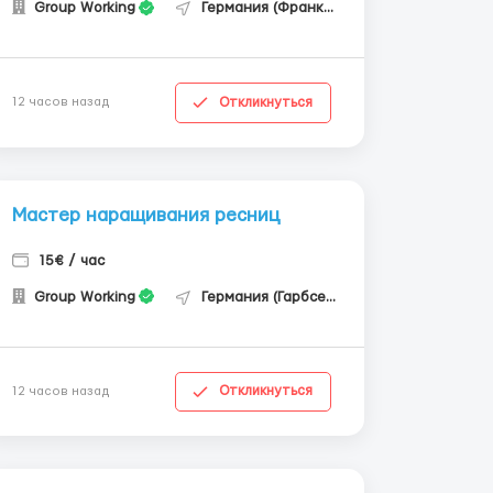
Group Working
Германия (Франкфурт-на-Майне)
Откликнуться
12 часов назад
Мастер наращивания ресниц
15€ / час
Group Working
Германия (Гарбсен)
Откликнуться
12 часов назад