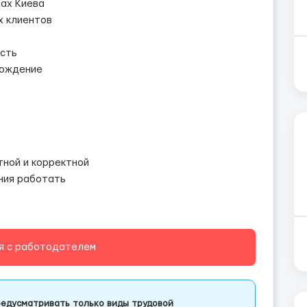
нах Киева
х клиентов
ость
вождение
тной и корректной
ния работать
я с работодателем
едусматривать только виды трудовой