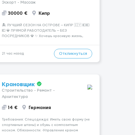
Эскорт - Массаж
30000 €
Кипр
🏝️ ЛУЧШИЙ СЕЗОН НА ОСТРОВЕ — КИПР 🇨🇾 💶💶
💶 💎 ПРЯМОЙ РАБОТОДАТЕЛЬ — БЕЗ
ПОСРЕДНИКОВ 💎 ✨ Хочешь красивую жизнь,
путешествия и высокий доход? Это твой шанс
изменить всё уже сейчас. 🔥 ПОЧЕМУ ИМЕННО МЫ:
— Опытная команда с годами практики —
Откликнуться
21 час назад
Стабильный поток клиентов (без ...
Крановщик
Строительство - Ремонт -
Архитектура
14 €
Германия
Требования: Спецодежда: Иметь свою форму (не
спортивные штаны) и обувь с композитным
носком. Обязанности: -Управление краном