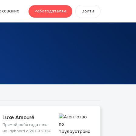
ахование
Работодателям
Войти
Luxe Amouré
Прямой работодатель
на layboard с 26.09.2024