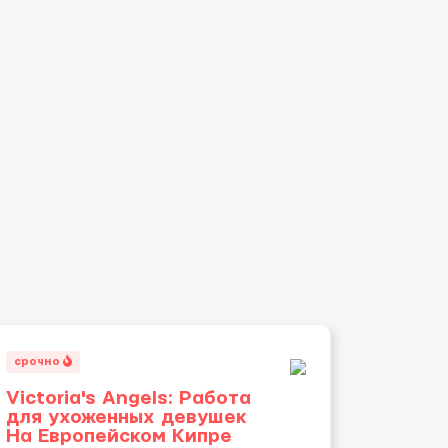
срочно
Victoria's Angels: Работа
для ухоженных девушек
На Европейском Кипре