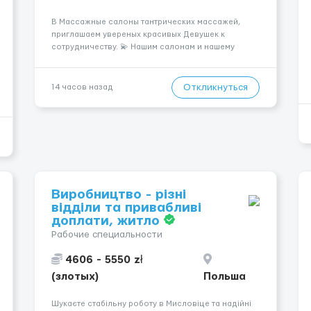
В Массажные салоны тантрических массажей,
приглашаем увереных красивых Девушек к
сотрудничеству. 💫 Нашим салонам и нашему
имени больше 13лет 💫 Мы находимся в городе
Берлин 💜Прямой работодатель 💙Большая
заработная плата 💚Мы гарантируем Наличие
Откликнуться
14 часов назад
работы. Поток 💝 incall / Out...
Виробництво - різні
відділи та привабливі
доплати, житло
Рабочие специальности
4606 - 5550 zł
(злотых)
Польша
Шукаєте стабільну роботу в Мисловіце та надійні