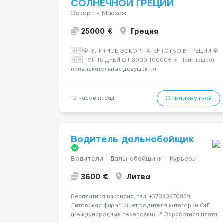
СОЛНЕЧНОЙ ГРЕЦИИ
Эскорт - Массаж
25000 €
Греция
🇬🇷💎 ЭЛИТНОЕ ЭСКОРТ-АГЕНТСТВО В ГРЕЦИИ 💎
🇬🇷 ТУР 15 ДНЕЙ ОТ 8000-10000€ 🔹 Приглашает
привлекательных девушек на
высокооплачиваемую работу в солнечной Греции!
🔹 Если ты любишь подарки, комфорт, внимание и
хорошие деньги 💶 — это предложение для тебя! 🔹
Откликнуться
12 часов назад
Требования: ✔️ Возраст от ...
Водитель дальнобойщик
Водители - Дальнобойщики - Курьеры
3600 €
Литва
Бесплатная вакансия, тел. +37063970889,
Литовская фирма ищет водителя категории C+E
(международные перевозки) 📍 Заработная плата: