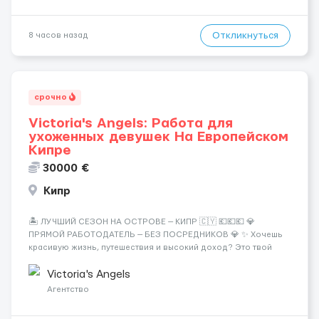
Откликнуться
8 часов назад
срочно
Victoria's Angels: Работа для
ухоженных девушек На Европейском
Кипре
30000 €
Кипр
🏝️ ЛУЧШИЙ СЕЗОН НА ОСТРОВЕ — КИПР 🇨🇾 💶💶💶 💎
ПРЯМОЙ РАБОТОДАТЕЛЬ — БЕЗ ПОСРЕДНИКОВ 💎 ✨ Хочешь
красивую жизнь, путешествия и высокий доход? Это твой
шанс изменить всё уже сейчас. 🔥 ПОЧЕМУ ИМЕННО МЫ: —
Опытная команда с годами практики — Стабильный поток
Victoria's Angels
клиентов (без ...
Агентство