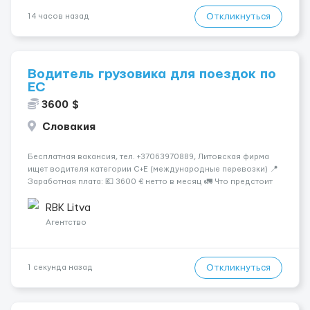
Откликнуться
14 часов назад
Водитель грузовика для поездок по
ЕС
3600 $
Словакия
Бесплатная вакансия, тел. +37063970889, Литовская фирма
ищет водителя категории C+E (международные перевозки) 📍
Заработная плата: 💶 3600 € нетто в месяц 🚛 Что предстоит
делать: Международные перевозки на тентах и
рефрижераторах. В среднем 400–500 км в день. Погрузки и
RBK Litva
разгрузки...
Агентство
Откликнуться
1 секунда назад