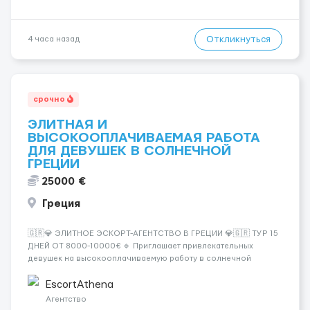
Откликнуться
4 часа назад
срочно
ЭЛИТНАЯ И
ВЫСОКООПЛАЧИВАЕМАЯ РАБОТА
ДЛЯ ДЕВУШЕК В СОЛНЕЧНОЙ
ГРЕЦИИ
25000 €
Греция
🇬🇷💎 ЭЛИТНОЕ ЭСКОРТ-АГЕНТСТВО В ГРЕЦИИ 💎🇬🇷 ТУР 15
ДНЕЙ ОТ 8000-10000€ 🔹 Приглашает привлекательных
девушек на высокооплачиваемую работу в солнечной
Греции! 🔹 Если ты любишь подарки, комфорт, внимание и
хорошие деньги 💶 — это предложение для тебя! 🔹
EscortAthena
Требования: ✔️ Возраст от ...
Агентство