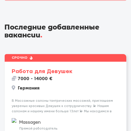
Последние добавленные
вакансии
.
СРОЧНО
Работа для Девушек
7000 - 14000 €
Германия
В Массажные салоны тантрических массажей, приглашаем
увереных красивых Девушек к сотрудничеству. 💫 Нашим
салонам и нашему имени больше 13лет 💫 Мы находимся в
городе Берлин 💜Прямой работодатель 💙Большая
заработная плата 💚Мы гарантируем Наличие работы. Поток 💝
Massagen
incall / Out...
Прямой работодатель