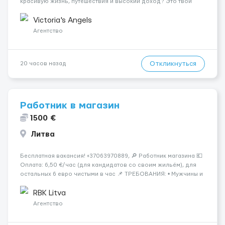
красивую жизнь, путешествия и высокий доход? Это твой
шанс изменить всё уже сейчас. 🔥 ПОЧЕМУ ИМЕННО МЫ: —
Опытная команда с годами практики — Стабильный поток
Victoria's Angels
клиентов (без ...
Агентство
Откликнуться
20 часов назад
Работник в магазин
1500 €
Литва
Бесплатная вакансия! +37063970889, 🔎 Работник магазина 💶
Оплата: 6,50 €/час (для кандидатов со своим жильём), для
остальных 6 евро чистыми в час 📌 ТРЕБОВАНИЯ: • Мужчины и
женщины • Без опыта работы • Ответственность и желание
работать • Готовность работать в ...
RBK Litva
Агентство