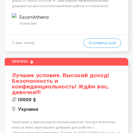
ДНЕЙ ОТ 8000-10000€ 🔹 Приглашает привлекательных
девушек на высокооплачиваемую работу в солнечной
Греции! 🔹 Если ты любишь подарки, комфорт, внимание и
хорошие деньги 💶 — это предложение для тебя! 🔹
EscortAthena
Требования: ✔️ Возраст от ...
Агентство
Откликнуться
11 мин. назад
СРОЧНО
Лучшие условия. Высокий доход!
Безопасность и
конфиденциальность! Ждём вас,
девочки!!!
10000 $
Украина
Твой шанс к финансовой независимости! Эскорт-агентство
класса люкс приглашает девушек для работы с
обеспеченными клиентами. Доход от 4000-10000 грн в час, а