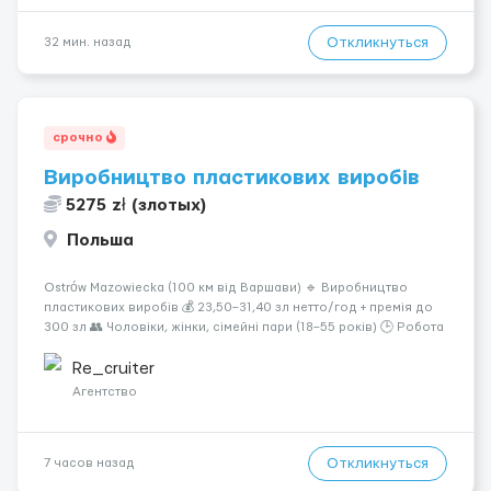
Откликнуться
32 мин. назад
срочно
Виробництво пластикових виробів
5275 zł (злотых)
Польша
Ostrów Mazowiecka (100 км від Варшави) 🔹 Виробництво
пластикових виробів 💰 23,50–31,40 зл нетто/год + премія до
300 зл 👥 Чоловіки, жінки, сімейні пари (18–55 років) 🕒 Робота
у 2–3 зміни 🏠 Житло — 650 зл/міс. Компенсація за власне
житло — 400 зл. 📦 Обов...
Re_cruiter
Агентство
Откликнуться
7 часов назад