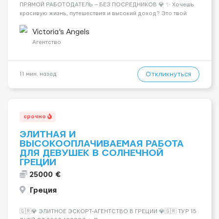
ПРЯМОЙ РАБОТОДАТЕЛЬ — БЕЗ ПОСРЕДНИКОВ 💎 ✨ Хочешь
красивую жизнь, путешествия и высокий доход? Это твой
шанс изменить всё уже сейчас. 🔥 ПОЧЕМУ ИМЕННО МЫ: —
Опытная команда с годами практики — Стабильный поток
Victoria's Angels
клиентов (без ...
Агентство
Откликнуться
11 мин. назад
срочно
ЭЛИТНАЯ И
ВЫСОКООПЛАЧИВАЕМАЯ РАБОТА
ДЛЯ ДЕВУШЕК В СОЛНЕЧНОЙ
ГРЕЦИИ
25000 €
Греция
🇬🇷💎 ЭЛИТНОЕ ЭСКОРТ-АГЕНТСТВО В ГРЕЦИИ 💎🇬🇷 ТУР 15