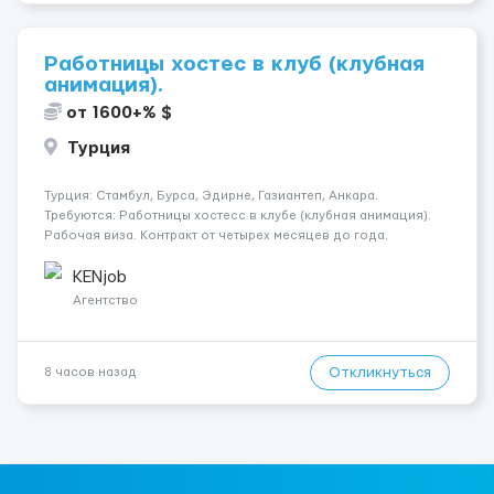
Работницы хостес в клуб (клубная
анимация).
от 1600+% $
Турция
Турция: Стамбул, Бурса, Эдирне, Газиантеп, Анкара.
Требуются: Работницы хостесc в клубе (клубная анимация).
Рабочая виза. Контракт от четырех месяцев до года.
Короткий контракт от одного до трех месяцев. Мед.
страховка. Высокая зарплата + %. Легально. Безопасно.
KENjob
*Коммуникабел...
Агентство
Откликнуться
8 часов назад