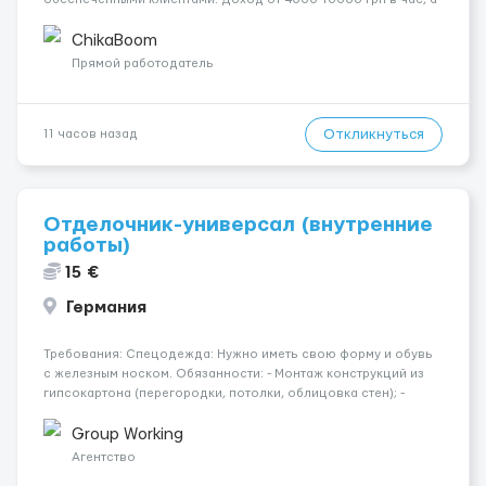
за неделю — от 1500$. Ты сама выбираешь график, а чаевые
всегда остаются у тебя. Предоставляем хорошие
ChikaBoom
Апартаменты , безопасность и ...
Прямой работодатель
Откликнуться
11 часов назад
Отделочник-универсал (внутренние
работы)
15 €
Германия
Требования: Спецодежда: Нужно иметь свою форму и обувь
с железным носком. Обязанности: - Монтаж конструкций из
гипсокартона (перегородки, потолки, облицовка стен); -
Подготовка поверхностей под отделку; - Выполнение
малярных работ (шпатлевка, грунтовка, покраска); -
Group Working
Штукатурные работы ...
Агентство