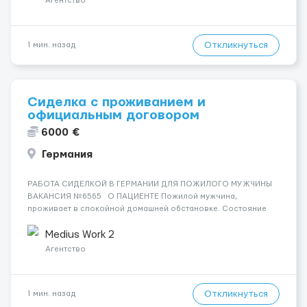
Агентство
Откликнуться
1 мин. назад
Сиделка с проживанием и
официальным договором
6000 €
Германия
РАБОТА СИДЕЛКОЙ В ГЕРМАНИИ ДЛЯ ПОЖИЛОГО МУЖЧИНЫ
ВАКАНСИЯ №6565 О ПАЦИЕНТЕ Пожилой мужчина,
проживает в спокойной домашней обстановке. Состояние
стабильное, ориентирован, нуждается в помощи в
повседневной жизни. СОСТОЯНИЕ И УХОД Требуется
Medius Work 2
базовый уход, помощь с гиги...
Агентство
Откликнуться
1 мин. назад