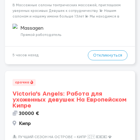
В Массажные салоны тантрических массажей, приглашаем
увереных красивых Девушек к сотрудничеству. 💫 Нашим
салонам и нашему имени больше 13лет 💫 Мы находимся в
городе Берлин 💜Прямой работодатель 💙Большая
заработная плата 💚Мы гарантируем Наличие работы. Поток 💝
Massagen
incall / Out...
Прямой работодатель
Откликнуться
5 часов назад
срочно
Victoria's Angels: Работа для
ухоженных девушек На Европейском
Кипре
30000 €
Кипр
🏝️ ЛУЧШИЙ СЕЗОН НА ОСТРОВЕ — КИПР 🇨🇾 💶💶💶 💎