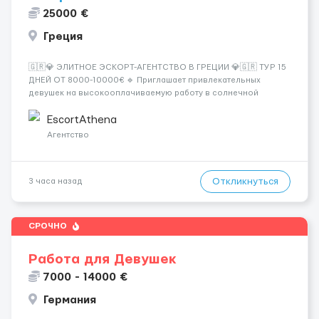
25000 €
Греция
🇬🇷💎 ЭЛИТНОЕ ЭСКОРТ-АГЕНТСТВО В ГРЕЦИИ 💎🇬🇷 ТУР 15
ДНЕЙ ОТ 8000-10000€ 🔹 Приглашает привлекательных
девушек на высокооплачиваемую работу в солнечной
Греции! 🔹 Если ты любишь подарки, комфорт, внимание и
хорошие деньги 💶 — это предложение для тебя! 🔹
EscortAthena
Требования: ✔️ Возраст от ...
Агентство
Откликнуться
3 часа назад
СРОЧНО
Работа для Девушек
7000 - 14000 €
Германия