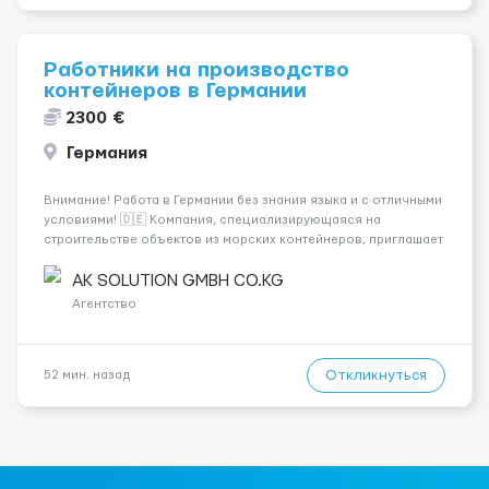
Работники на производство
контейнеров в Германии
2300 €
Германия
Внимание! Работа в Германии без знания языка и с отличными
условиями! 🇩🇪 Компания, специализирующаяся на
строительстве объектов из морских контейнеров, приглашает
специалистов на следующие позиции: - Электрики 💡 -
Монтажники ⚒ - Плиточники 🪜 - Сантехники 🚰 - Сварщики 🔧 -
AK SOLUTION GMBH CO.KG
Маляры 🎨 - Садовни...
Агентство
Откликнуться
52 мин. назад