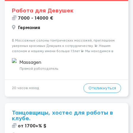
Работа для Девушек
7000 - 14000 €
Германия
В Массажные салоны тантрических массажей, приглашаем
увереных красивых Девушек к сотрудничеству. 💫 Нашим
салонам и нашему имени больше 13лет 💫 Мы находимся в
городе Берлин 💜Прямой работодатель 💙Большая
заработная плата 💚Мы гарантируем Наличие работы. Поток 💝
Massagen
incall / Out...
Прямой работодатель
Откликнуться
20 часов назад
Танцовщицы, хостес для работы в
клубе.
от 1700+% $