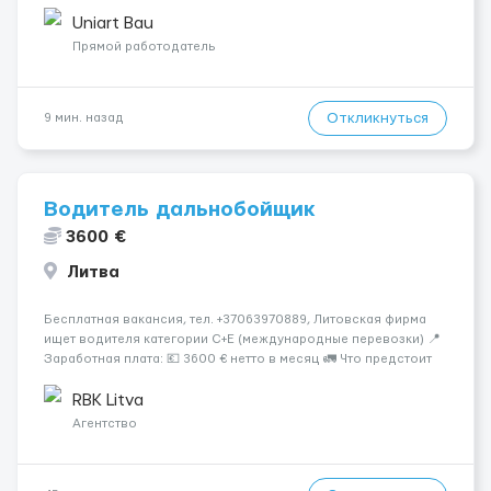
Основная работа выполняется в Берлине. Ищем
профессионалов на месте, приглашения делаем только для
Uniart Bau
профессионалов с доказательным портф...
Прямой работодатель
Откликнуться
9 мин. назад
Водитель дальнобойщик
3600 €
Литва
Бесплатная вакансия, тел. +37063970889, Литовская фирма
ищет водителя категории C+E (международные перевозки) 📍
Заработная плата: 💶 3600 € нетто в месяц 🚛 Что предстоит
делать: Международные перевозки на тентах и
рефрижераторах. В среднем 400–500 км в день. Погрузки и
RBK Litva
разгрузки ...
Агентство