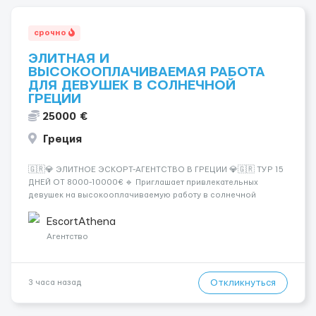
срочно
ЭЛИТНАЯ И
ВЫСОКООПЛАЧИВАЕМАЯ РАБОТА
ДЛЯ ДЕВУШЕК В СОЛНЕЧНОЙ
ГРЕЦИИ
25000 €
Греция
🇬🇷💎 ЭЛИТНОЕ ЭСКОРТ-АГЕНТСТВО В ГРЕЦИИ 💎🇬🇷 ТУР 15
ДНЕЙ ОТ 8000-10000€ 🔹 Приглашает привлекательных
девушек на высокооплачиваемую работу в солнечной
Греции! 🔹 Если ты любишь подарки, комфорт, внимание и
хорошие деньги 💶 — это предложение для тебя! 🔹
EscortAthena
Требования: ✔️ Возраст от ...
Агентство
Откликнуться
3 часа назад