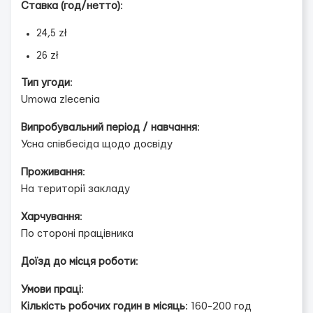
Ставка (год/нетто)
:
24,5 zł
26 zł
Тип угоди
:
Umowa zlecenia
Випробувальний період / навчання
:
Усна співбесіда щодо досвіду
Проживання
:
На території закладу
Харчування
:
По стороні працівника
Доїзд до місця роботи
:
Умови праці
:
Кількість робочих годин в місяць
: 160-200 год