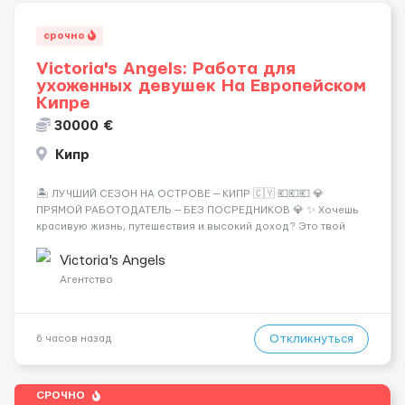
срочно
Victoria's Angels: Работа для
ухоженных девушек На Европейском
Кипре
30000 €
Кипр
🏝️ ЛУЧШИЙ СЕЗОН НА ОСТРОВЕ — КИПР 🇨🇾 💶💶💶 💎
ПРЯМОЙ РАБОТОДАТЕЛЬ — БЕЗ ПОСРЕДНИКОВ 💎 ✨ Хочешь
красивую жизнь, путешествия и высокий доход? Это твой
шанс изменить всё уже сейчас. 🔥 ПОЧЕМУ ИМЕННО МЫ: —
Опытная команда с годами практики — Стабильный поток
Victoria's Angels
клиентов (без ...
Агентство
Откликнуться
6 часов назад
СРОЧНО