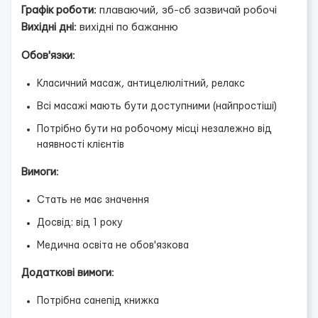
Графік роботи
: плаваючий, зб-сб зазвичай робочі
Вихідні дні
: вихідні по бажанню
Обов'язки
:
Класичний масаж, антицелюлітний, релакс
Всі масажі мають бути доступними (найпростіші)
Потрібно бути на робочому місці незалежно від
наявності клієнтів
Вимоги
:
Стать не має значення
Досвід: від 1 року
Медична освіта не обов'язкова
Додаткові вимоги
:
Потрібна санепід книжка