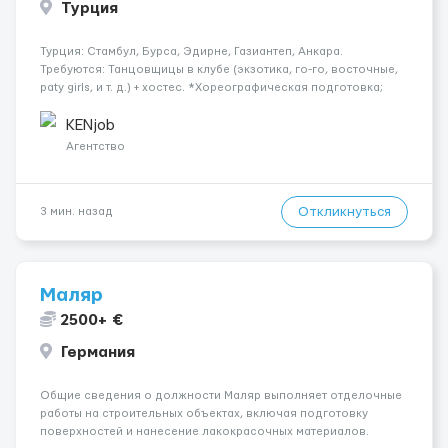
Турция
Турция: Стамбул, Бурса, Эдирне, Газиантеп, Анкара.
Требуются: Танцовщицы в клубе (экзотика, го-го, восточные,
paty girls, и т. д.) + хостес. *Хореографическая подготовка;
*Коммуникабельность, умение общаться; *Наличие
загранпаспорта; Рабочая виза. Контракт от четырех месяцев
KENjob
до год...
Агентство
Откликнуться
3 мин. назад
Маляр
2500+ €
Германия
Общие сведения о должности Маляр выполняет отделочные
работы на строительных объектах, включая подготовку
поверхностей и нанесение лакокрасочных материалов.