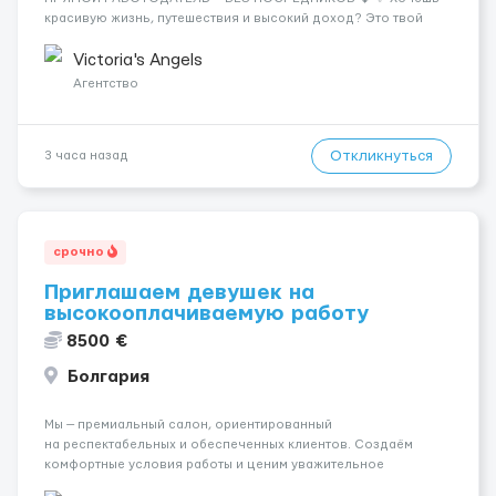
красивую жизнь, путешествия и высокий доход? Это твой
шанс изменить всё уже сейчас. 🔥 ПОЧЕМУ ИМЕННО МЫ: —
Опытная команда с годами практики — Стабильный поток
Victoria's Angels
клиентов (без ...
Агентство
Откликнуться
3 часа назад
срочно
Приглашаем девушек на
высокооплачиваемую работу
8500 €
Болгария
Мы — премиальный салон, ориентированный
на респектабельных и обеспеченных клиентов. Создаём
комфортные условия работы и ценим уважительное
отношение к каждой сотруднице. Что мы предлагаем: