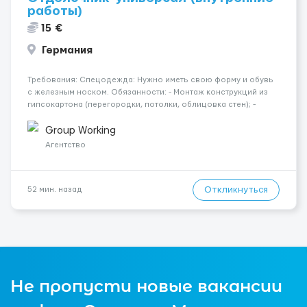
работы)
15 €
Германия
Требования: Спецодежда: Нужно иметь свою форму и обувь
с железным носком. Обязанности: - Монтаж конструкций из
гипсокартона (перегородки, потолки, облицовка стен); -
Подготовка поверхностей под отделку; - Выполнение
малярных работ (шпатлевка, грунтовка, покраска); -
Group Working
Штукатурные работы ...
Агентство
Откликнуться
52 мин. назад
Не пропусти новые вакансии