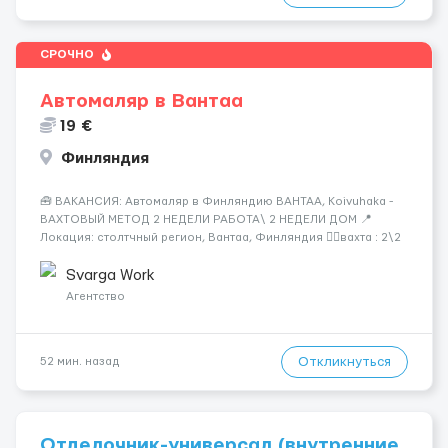
СРОЧНО
Автомаляр в Вантаа
19 €
Финляндия
🧰 ВАКАНСИЯ: Автомаляр в Финляндию ВАНТАА, Koivuhaka -
ВАХТОВЫЙ МЕТОД 2 НЕДЕЛИ РАБОТА\ 2 НЕДЕЛИ ДОМ 📍
Локация: столтчный регион, Вантаа, Финляндия 👌🏻вахта : 2\2
недели 📅 Старт: как только вас утверждают 💶 Зарплата: 19 €/
час брутто 🏠 Жильё: предоставляется БЕСПЛАТНО 📞
Svarga Work
Контакт: +3725672...
Агентство
Откликнуться
52 мин. назад
Отделочник-универсал (внутренние