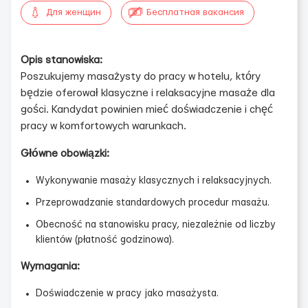
Для женщин
Бесплатная вакансия
Opis stanowiska:
Poszukujemy masażysty do pracy w hotelu, który
będzie oferował klasyczne i relaksacyjne masaże dla
gości. Kandydat powinien mieć doświadczenie i chęć
pracy w komfortowych warunkach.
Główne obowiązki:
Wykonywanie masaży klasycznych i relaksacyjnych.
Przeprowadzanie standardowych procedur masażu.
Obecność na stanowisku pracy, niezależnie od liczby
klientów (płatność godzinowa).
Wymagania:
Doświadczenie w pracy jako masażysta.