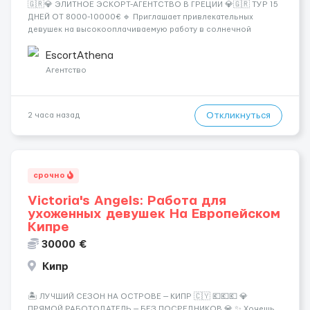
🇬🇷💎 ЭЛИТНОЕ ЭСКОРТ-АГЕНТСТВО В ГРЕЦИИ 💎🇬🇷 ТУР 15
ДНЕЙ ОТ 8000-10000€ 🔹 Приглашает привлекательных
девушек на высокооплачиваемую работу в солнечной
Греции! 🔹 Если ты любишь подарки, комфорт, внимание и
хорошие деньги 💶 — это предложение для тебя! 🔹
EscortAthena
Требования: ✔️ Возраст от ...
Агентство
Откликнуться
2 часа назад
срочно
Victoria's Angels: Работа для
ухоженных девушек На Европейском
Кипре
30000 €
Кипр
🏝️ ЛУЧШИЙ СЕЗОН НА ОСТРОВЕ — КИПР 🇨🇾 💶💶💶 💎
ПРЯМОЙ РАБОТОДАТЕЛЬ — БЕЗ ПОСРЕДНИКОВ 💎 ✨ Хочешь