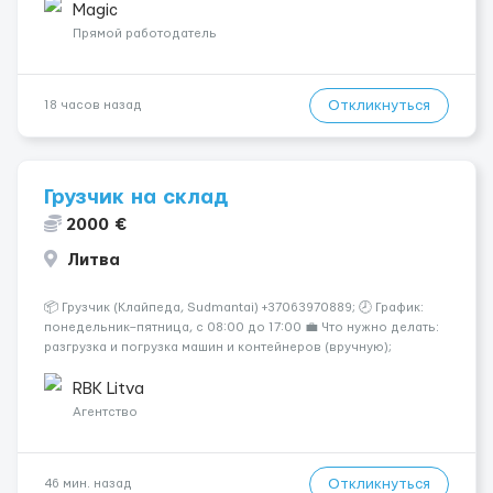
💎 Высокий доход — от 2000 € в неделю и выше 💎 Честная
Magic
сис...
Прямой работодатель
Откликнуться
18 часов назад
Грузчик на склад
2000 €
Литва
📦 Грузчик (Клайпеда, Sudmantai) +37063970889; 🕗 График:
понедельник–пятница, с 08:00 до 17:00 💼 Что нужно делать:
разгрузка и погрузка машин и контейнеров (вручную);
сортировка товара; поддержание порядка на складе;
выполнение других поручений заведующего складом. ✅
RBK Litva
Требования: ...
Агентство
Откликнуться
46 мин. назад