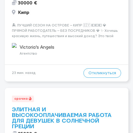
30000 €
Кипр
🏝️ ЛУЧШИЙ СЕЗОН НА ОСТРОВЕ — КИПР 🇨🇾 💶💶💶 💎
ПРЯМОЙ РАБОТОДАТЕЛЬ — БЕЗ ПОСРЕДНИКОВ 💎 ✨ Хочешь
красивую жизнь, путешествия и высокий доход? Это твой
шанс изменить всё уже сейчас. 🔥 ПОЧЕМУ ИМЕННО МЫ: —
Опытная команда с годами практики — Стабильный поток
Victoria's Angels
клиентов (без ...
Агентство
Откликнуться
23 мин. назад
срочно
ЭЛИТНАЯ И
ВЫСОКООПЛАЧИВАЕМАЯ РАБОТА
ДЛЯ ДЕВУШЕК В СОЛНЕЧНОЙ
ГРЕЦИИ