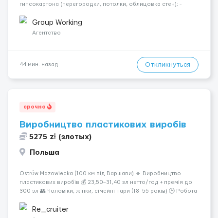
гипсокартона (перегородки, потолки, облицовка стен); -
Подготовка поверхностей под отделку; - Выполнение
малярных работ (шпатлевка, грунтовка, покраска); -
Group Working
Штукатурные работы ...
Агентство
Откликнуться
44 мин. назад
срочно
Виробництво пластикових виробів
5275 zł (злотых)
Польша
Ostrów Mazowiecka (100 км від Варшави) 🔹 Виробництво
пластикових виробів 💰 23,50–31,40 зл нетто/год + премія до
300 зл 👥 Чоловіки, жінки, сімейні пари (18–55 років) 🕒 Робота
у 2–3 зміни 🏠 Житло — 650 зл/міс. Компенсація за власне
житло — 400 зл. 📦 Обов...
Re_cruiter