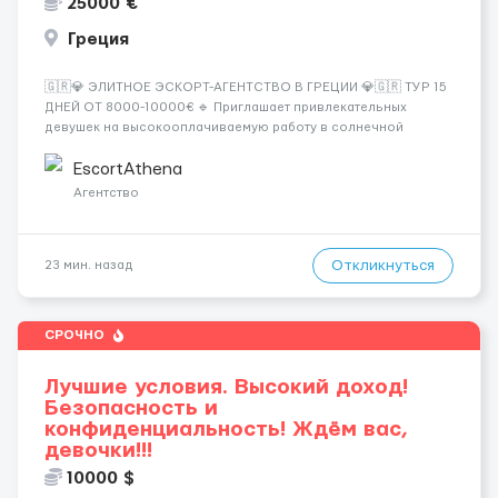
25000 €
Греция
🇬🇷💎 ЭЛИТНОЕ ЭСКОРТ-АГЕНТСТВО В ГРЕЦИИ 💎🇬🇷 ТУР 15
ДНЕЙ ОТ 8000-10000€ 🔹 Приглашает привлекательных
девушек на высокооплачиваемую работу в солнечной
Греции! 🔹 Если ты любишь подарки, комфорт, внимание и
хорошие деньги 💶 — это предложение для тебя! 🔹
EscortAthena
Требования: ✔️ Возраст от ...
Агентство
Откликнуться
23 мин. назад
СРОЧНО
Лучшие условия. Высокий доход!
Безопасность и
конфиденциальность! Ждём вас,
девочки!!!
10000 $