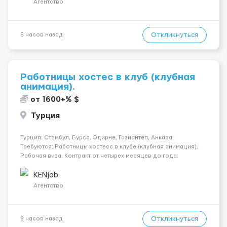
Агентство
Откликнуться
8 часов назад
Работницы хостес в клуб (клубная
анимация).
от 1600+% $
Турция
Турция: Стамбул, Бурса, Эдирне, Газиантеп, Анкара.
Требуются: Работницы хостесc в клубе (клубная анимация).
Рабочая виза. Контракт от четырех месяцев до года.
Короткий контракт от одного до трех месяцев. Мед.
страховка. Высокая зарплата + %. Легально. Безопасно.
KENjob
*Коммуникабел...
Агентство
Откликнуться
8 часов назад