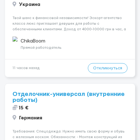
Украина
Твой шанс к финансовой независимости! Эскорт-агентство
класса люкс приглашает девушек для работы с
обеспеченными клиентами. Доход от 4000-10000 грн в час, а
за неделю — от 1500$. Ты сама выбираешь график, а чаевые
всегда остаются у тебя. Предоставляем хорошие
ChikaBoom
Апартаменты , безопасность и ...
Прямой работодатель
Откликнуться
11 часов назад
Отделочник-универсал (внутренние
работы)
15 €
Германия
Требования: Спецодежда: Нужно иметь свою форму и обувь
с железным носком. Обязанности: - Монтаж конструкций из