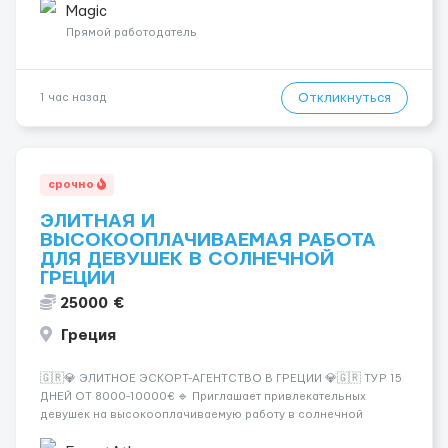
💎 Высокий доход — от 2000 € в неделю и выше 💎 Честная
Magic
сис...
Прямой работодатель
Откликнуться
1 час назад
срочно
ЭЛИТНАЯ И
ВЫСОКООПЛАЧИВАЕМАЯ РАБОТА
ДЛЯ ДЕВУШЕК В СОЛНЕЧНОЙ
ГРЕЦИИ
25000 €
Греция
🇬🇷💎 ЭЛИТНОЕ ЭСКОРТ-АГЕНТСТВО В ГРЕЦИИ 💎🇬🇷 ТУР 15
ДНЕЙ ОТ 8000-10000€ 🔹 Приглашает привлекательных
девушек на высокооплачиваемую работу в солнечной
Греции! 🔹 Если ты любишь подарки, комфорт, внимание и