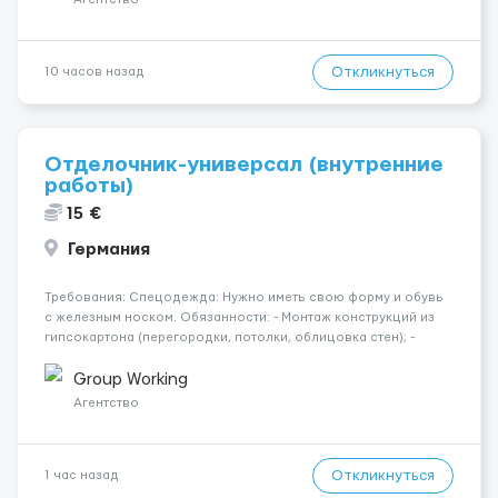
Откликнуться
10 часов назад
Отделочник-универсал (внутренние
работы)
15 €
Германия
Требования: Спецодежда: Нужно иметь свою форму и обувь
с железным носком. Обязанности: - Монтаж конструкций из
гипсокартона (перегородки, потолки, облицовка стен); -
Подготовка поверхностей под отделку; - Выполнение
малярных работ (шпатлевка, грунтовка, покраска); -
Group Working
Штукатурные работы ...
Агентство
Откликнуться
1 час назад