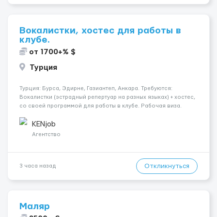
Вокалистки, хостес для работы в
клубе.
от 1700+% $
Турция
Турция: Бурса, Эдирне, Газиантеп, Анкара. Требуются:
Вокалистки (эстрадный репертуар на разных языках) + хостеc,
со своей программой для работы в клубе. Рабочая виза.
Контракт от четырех месяцев до года. Короткий контракт от
одного до трех месяцев. Мед. страховка. Высокая зарплат...
KENjob
Агентство
Откликнуться
3 часа назад
Маляр