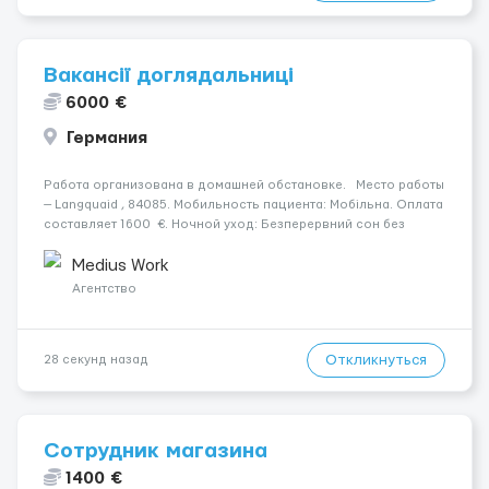
Вакансії доглядальниці
6000 €
Германия
Работа организована в домашней обстановке. Место работы
— Langquaid , 84085. Мобильность пациента: Мобільна. Оплата
составляет 1600 €. Ночной уход: Безперервний сон без
пробуджень. Уход осуществляется за жінкою. Условия и
требования: Пол кандидата: жіноч...
Medius Work
Агентство
Откликнуться
28 секунд назад
Сотрудник магазина
1400 €