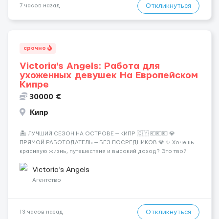
Откликнуться
7 часов назад
срочно
Victoria's Angels: Работа для
ухоженных девушек На Европейском
Кипре
30000 €
Кипр
🏝️ ЛУЧШИЙ СЕЗОН НА ОСТРОВЕ — КИПР 🇨🇾 💶💶💶 💎
ПРЯМОЙ РАБОТОДАТЕЛЬ — БЕЗ ПОСРЕДНИКОВ 💎 ✨ Хочешь
красивую жизнь, путешествия и высокий доход? Это твой
шанс изменить всё уже сейчас. 🔥 ПОЧЕМУ ИМЕННО МЫ: —
Опытная команда с годами практики — Стабильный поток
Victoria's Angels
клиентов (без ...
Агентство
Откликнуться
13 часов назад