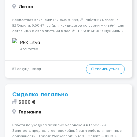
Литва
Бесплатная вакансия! +37063970889, 🔎 Работник магазина
💶 Оплата: 6,50 €/час (для кандидатов со своим жильём), для
остальных 6 евро чистыми в час 📌 ТРЕБОВАНИЯ: • Мужчины и
женщины • Без опыта работы • Ответственность и желание
работать &bul...
RBK Litva
Агентство
Откликнуться
57 секунд назад
Сиделка легально
6000 €
Германия
Работа по уходу за пожилым человеком в Германии
Занятость предполагает спокойный ритм работы и понятные
обязанности. Город: Wankendorf , 24601. Оплата — 1800 €.