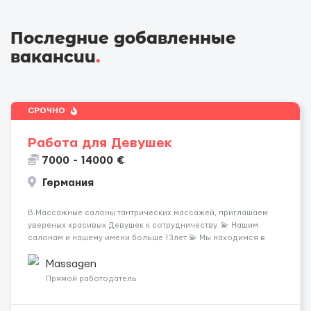
Последние добавленные
вакансии
.
СРОЧНО
Работа для Девушек
7000 - 14000 €
Германия
В Массажные салоны тантрических массажей, приглашаем
увереных красивых Девушек к сотрудничеству. 💫 Нашим
салонам и нашему имени больше 13лет 💫 Мы находимся в
городе Берлин 💜Прямой работодатель 💙Большая
заработная плата 💚Мы гарантируем Наличие работы. Поток 💝
Massagen
incall / Out...
Прямой работодатель