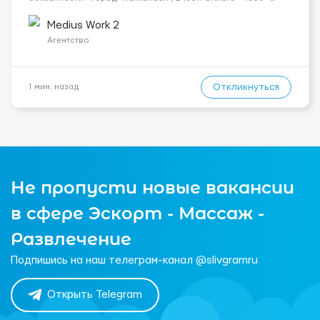
Подопечный: за жінкою. Психологическое состояние: В
ясному розумі. Мобильность: Мобільн...
Medius Work 2
Агентство
Откликнуться
1 мин. назад
Не пропусти новые вакансии
в сфере Эскорт - Массаж -
Развлечение
Подпишись на наш телеграм-канал @slivgramru
Открыть Telegram