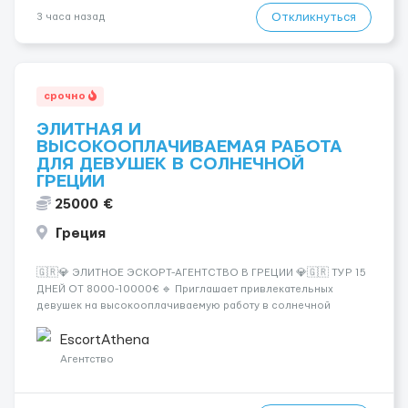
Откликнуться
3 часа назад
срочно
ЭЛИТНАЯ И
ВЫСОКООПЛАЧИВАЕМАЯ РАБОТА
ДЛЯ ДЕВУШЕК В СОЛНЕЧНОЙ
ГРЕЦИИ
25000 €
Греция
🇬🇷💎 ЭЛИТНОЕ ЭСКОРТ-АГЕНТСТВО В ГРЕЦИИ 💎🇬🇷 ТУР 15
ДНЕЙ ОТ 8000-10000€ 🔹 Приглашает привлекательных
девушек на высокооплачиваемую работу в солнечной
Греции! 🔹 Если ты любишь подарки, комфорт, внимание и
хорошие деньги 💶 — это предложение для тебя! 🔹
EscortAthena
Требования: ✔️ Возраст от ...
Агентство