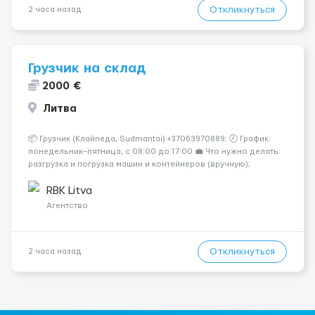
Откликнуться
2 часа назад
Грузчик на склад
2000 €
Литва
📦 Грузчик (Клайпеда, Sudmantai) +37063970889; 🕗 График:
понедельник–пятница, с 08:00 до 17:00 💼 Что нужно делать:
разгрузка и погрузка машин и контейнеров (вручную);
сортировка товара; поддержание порядка на складе;
выполнение других поручений заведующего складом. ✅
RBK Litva
Требования: ...
Агентство
Откликнуться
2 часа назад