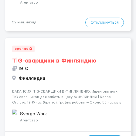
Агентство
Откликнуться
52 мин. назад
срочно
TİG-сварщики в Финляндию
19 €
Финляндия
​​ВАКАНСИЯ: TIG-СВАРЩИКИ В ФИНЛЯНДИЮ. Ищем опытных
TIG-сварщиков для работы в цеху. ФИНЛЯНДИЯ | Raahe
Оплата: 19 €/час (брутто). График работы: — Около 58 часов в
неделю гарантированно. — Возможны дополнительные
переработки. Дата начала: — Как можно скорее....
Svarga Work
Агентство