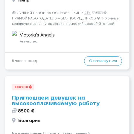
Кипр
🏝️ ЛУЧШИЙ СЕЗОН НА ОСТРОВЕ — КИПР 🇨🇾 💶💶💶 💎
ПРЯМОЙ РАБОТОДАТЕЛЬ — БЕЗ ПОСРЕДНИКОВ 💎 ✨ Хочешь
красивую жизнь, путешествия и высокий доход? Это твой
шанс изменить всё уже сейчас. 🔥 ПОЧЕМУ ИМЕННО МЫ: —
Опытная команда с годами практики — Стабильный поток
Victoria's Angels
клиентов (без ...
Агентство
Откликнуться
5 часов назад
срочно
Приглашаем девушек на
высокооплачиваемую работу
8500 €
Болгария
Мы — премиальный салон, ориентированный