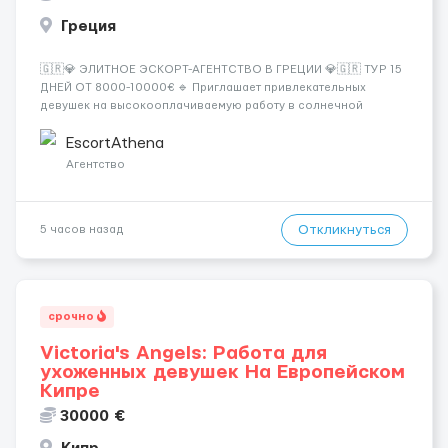
Греция
🇬🇷💎 ЭЛИТНОЕ ЭСКОРТ-АГЕНТСТВО В ГРЕЦИИ 💎🇬🇷 ТУР 15
ДНЕЙ ОТ 8000-10000€ 🔹 Приглашает привлекательных
девушек на высокооплачиваемую работу в солнечной
Греции! 🔹 Если ты любишь подарки, комфорт, внимание и
хорошие деньги 💶 — это предложение для тебя! 🔹
EscortAthena
Требования: ✔️ Возраст от ...
Агентство
Откликнуться
5 часов назад
срочно
Victoria's Angels: Работа для
ухоженных девушек На Европейском
Кипре
30000 €