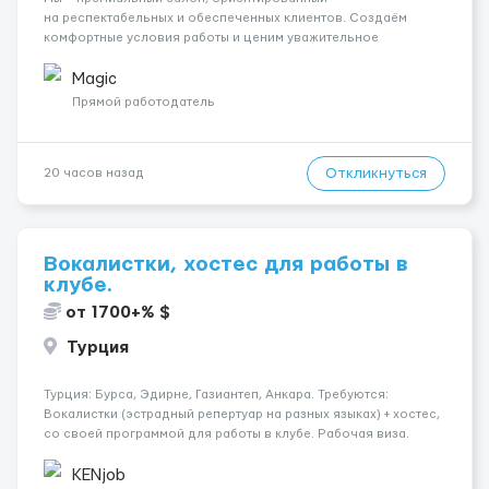
на респектабельных и обеспеченных клиентов. Создаём
комфортные условия работы и ценим уважительное
отношение к каждой сотруднице. Что мы предлагаем:
💎 Высокий доход — от 2000 € в неделю и выше 💎 Честная
Magic
сис...
Прямой работодатель
Откликнуться
20 часов назад
Вокалистки, хостес для работы в
клубе.
от 1700+% $
Турция
Турция: Бурса, Эдирне, Газиантеп, Анкара. Требуются:
Вокалистки (эстрадный репертуар на разных языках) + хостеc,
со своей программой для работы в клубе. Рабочая виза.
Контракт от четырех месяцев до года. Короткий контракт от
одного до трех месяцев. Мед. страховка. Высокая зарплат...
KENjob