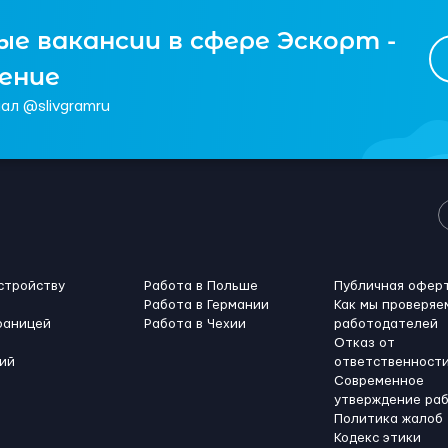
е вакансии в сфере Эскорт -
чение
ал @slivgramru
стройству
Работа в Польше
Публичная офер
Работа в Германии
Как мы проверяе
раницей
Работа в Чехии
работодателей
Отказ от
ий
ответственност
Современное
утверждение ра
Политика жалоб
Кодекс этики