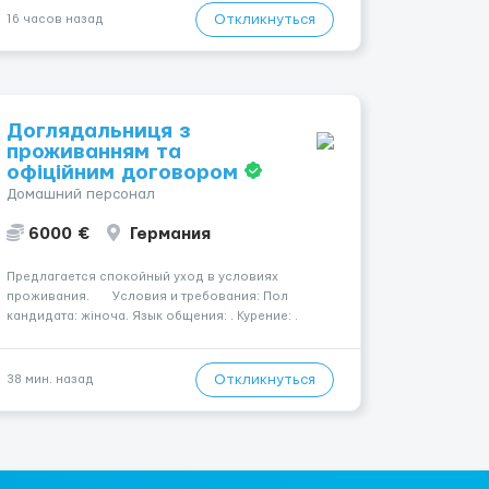
— Опытная команда с годами практики —
Откликнуться
16 часов назад
Стабильный поток клиентов (без ...
Доглядальниця з
проживанням та
офіційним договором
Домашний персонал
6000 €
Германия
Предлагается спокойный уход в условиях
проживания. Условия и требования: Пол
кандидата: жіноча. Язык общения: . Курение: .
Водительские права: . Номер вакансии: 2183
КОНТАКТЫ ДЛЯ УТОЧНЕНИЯ УСЛОВИЙ Польша +48
459 567 591 Укр...
Откликнуться
38 мин. назад