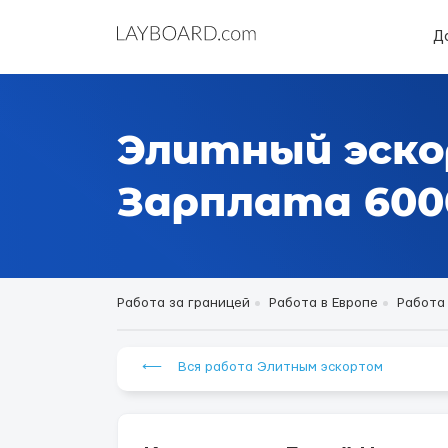
Д
Элитный эско
Зарплата 6000
Работа за границей
Работа в Европе
Работа
⟵ Вся работа Элитным эскортом