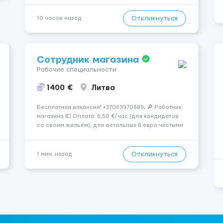
🔹 Если ты любишь подарки, комфорт, внимание и
хорошие деньги 💶 — это предложение для тебя! 🔹
Откликнуться
10 часов назад
Требования: ✔️ Возраст от ...
Сотрудник магазина
Рабочие специальности
1400 €
Литва
Бесплатная вакансия! +37063970889, 🔎 Работник
магазина 💶 Оплата: 6,50 €/час (для кандидатов
со своим жильём), для остальных 6 евро чистыми
в час 📌 ТРЕБОВАНИЯ: • Мужчины и женщины • Без
опыта работы • Ответственность и желание
работать &bul...
Откликнуться
1 мин. назад