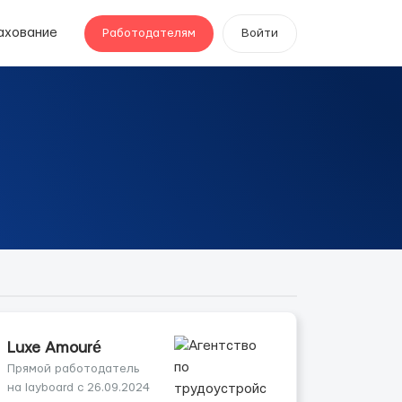
ахование
Работодателям
Войти
Luxe Amouré
Прямой работодатель
на layboard с 26.09.2024