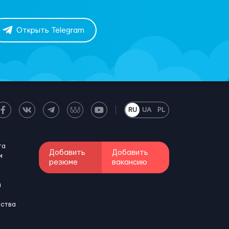
Открыть Telegram
RU
UA
PL
та
Добавить
Добавить
м
резюме
вакансию
и
бства