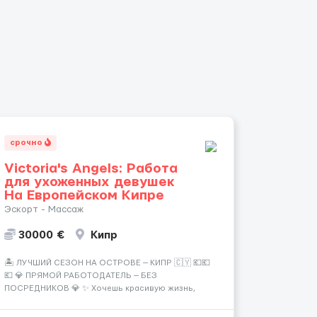
срочно
Victoria's Angels: Работа
для ухоженных девушек
На Европейском Кипре
Эскорт - Массаж
30000 €
Кипр
🏝️ ЛУЧШИЙ СЕЗОН НА ОСТРОВЕ — КИПР 🇨🇾 💶💶
💶 💎 ПРЯМОЙ РАБОТОДАТЕЛЬ — БЕЗ
ПОСРЕДНИКОВ 💎 ✨ Хочешь красивую жизнь,
путешествия и высокий доход? Это твой шанс
изменить всё уже сейчас. 🔥 ПОЧЕМУ ИМЕННО МЫ: