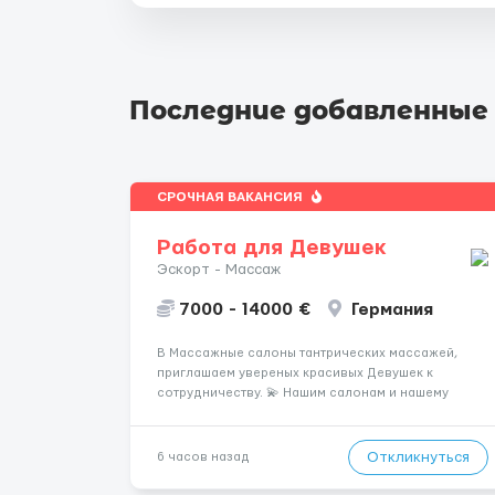
Последние добавленные
СРОЧНАЯ ВАКАНСИЯ
Работа для Девушек
Эскорт - Массаж
7000 - 14000 €
Германия
В Массажные салоны тантрических массажей,
приглашаем увереных красивых Девушек к
сотрудничеству. 💫 Нашим салонам и нашему
имени больше 13лет 💫 Мы находимся в городе
Берлин 💜Прямой работодатель 💙Большая
заработная плата 💚Мы гарантируем Наличие
Откликнуться
6 часов назад
работы. Поток 💝 incall / Out...