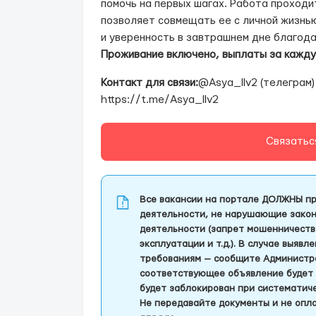
помочь на первых шагах. Работа проходит
позволяет совмещать ее с личной жизнь
и уверенность в завтрашнем дне благода
Проживание включено, выплаты за кажд
Контакт для связи:
@Asya_llv2 (телеграм)
https://t.me/Asya_llv2
Связатьс
Все вакансии на портале ДОЛЖНЫ пр
деятельности, не нарушающие закон
деятельности (запрет мошенничеств
эксплуатации и т.д.). В случае выяв
требованиям — сообщите Администра
соответствующее объявление будет 
будет заблокирован при систематич
Не передавайте документы и не опла