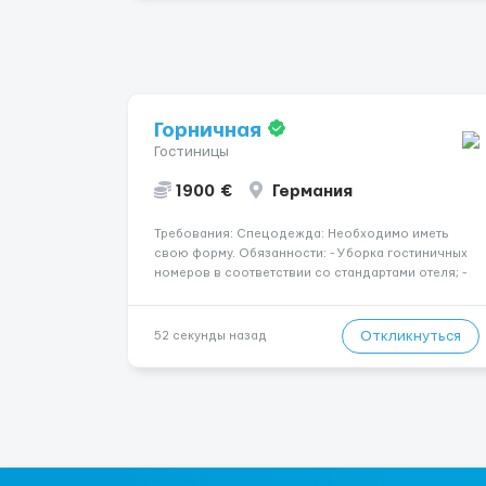
Горничная
Гостиницы
1900 €
Германия
Требования: Спецодежда: Необходимо иметь
свою форму. Обязанности: - Уборка гостиничных
номеров в соответствии со стандартами отеля; -
Смена постельного белья и полотенец; -
Пополнение номеров средствами гигиены и
другими необходимыми принадлежностями; -
Откликнуться
52 секунды назад
Поддержание чистоты в общественн...