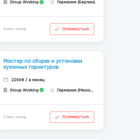
Group Working
Германия (Берлин)
Откликнуться
4 мин. назад
Мастер по сборке и установки
кухонных гарнитуров
2200€ / в месяц
Group Working
Германия (Мюнхен)
Откликнуться
2 мин. назад