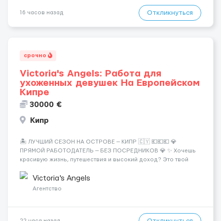
Откликнуться
16 часов назад
срочно
Victoria's Angels: Работа для
ухоженных девушек На Европейском
Кипре
30000 €
Кипр
🏝️ ЛУЧШИЙ СЕЗОН НА ОСТРОВЕ — КИПР 🇨🇾 💶💶💶 💎
ПРЯМОЙ РАБОТОДАТЕЛЬ — БЕЗ ПОСРЕДНИКОВ 💎 ✨ Хочешь
красивую жизнь, путешествия и высокий доход? Это твой
шанс изменить всё уже сейчас. 🔥 ПОЧЕМУ ИМЕННО МЫ: —
Опытная команда с годами практики — Стабильный поток
Victoria's Angels
клиентов (без ...
Агентство
Откликнуться
22 часа назад