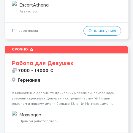
хорошие деньги 💶 — это предложение для тебя! 🔹
EscortAthena
Требования: ✔️ Возраст от ...
Агентство
Откликнуться
14 часов назад
СРОЧНО
Работа для Девушек
7000 - 14000 €
Германия
В Массажные салоны тантрических массажей, приглашаем
увереных красивых Девушек к сотрудничеству. 💫 Нашим
салонам и нашему имени больше 13лет 💫 Мы находимся в
городе Берлин 💜Прямой работодатель 💙Большая
заработная плата 💚Мы гарантируем Наличие работы. Поток 💝
Massagen
incall / Out...
Прямой работодатель