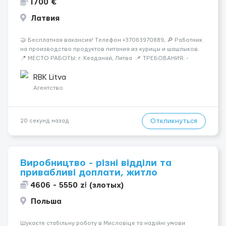
1700 €
Латвия
🤝 Бесплатная вакансия! Tелефон +37063970889, 🔎 Работник
на производство продуктов питания из курицы и шашлыков.
📍 МЕСТО РАБОТЫ: г. Кеаданяй, Литва 📌 ТРЕБОВАНИЯ: -
Женщины и Мужчины возраст 18-60 лет - опыт работы НЕ
нужен 📆 ГРАФИК РАБОТЫ: - ПН по ВС, выходные плавающие
RBK Litva
&n...
Агентство
Откликнуться
20 секунд назад
Виробництво - різні відділи та
привабливі доплати, житло
4606 - 5550 zł (злотых)
Польша
Шукаєте стабільну роботу в Мисловіце та надійні умови