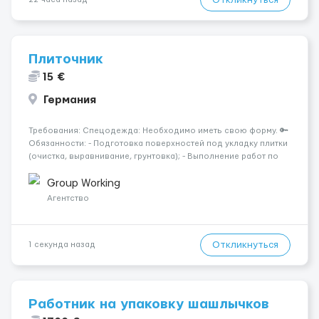
Плиточник
15 €
Германия
Требования: Спецодежда: Необходимо иметь свою форму. 🔑
Обязанности: - Подготовка поверхностей под укладку плитки
(очистка, выравнивание, грунтовка); - Выполнение работ по
укладке керамической, керамогранитной, мозаичной и других
видов плитки на стены, полы и иные поверхности; - Разметка
Group Working
п...
Агентство
Откликнуться
1 секунда назад
Работник на упаковку шашлычков