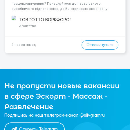
працевлаштування? Приєднуйтеся до перевіреного
виробничого підприємства, де Ви отримаєте своєчасну
заробітну плату, навчання з першого дня та можливість
підібрати посаду відповідно до Ваших навичок
ТОВ “ОТТО ВОРКФОРС”
Локація: Мисловіце Форма пр...
Агентство
Откликнуться
5 часов назад
Не пропусти новые вакансии
в сфере Эскорт - Массаж -
Развлечение
Подпишись на наш телеграм-канал @slivgramru
Открыть Telegram